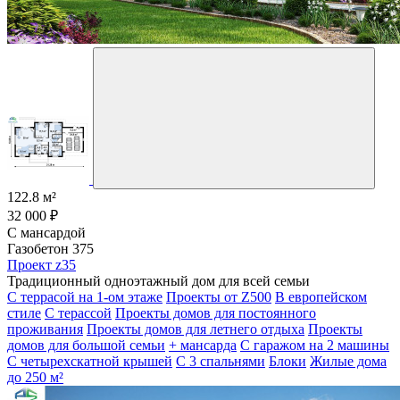
122.8 м²
32 000 ₽
С мансардой
Газобетон 375
Проект z35
Традиционный одноэтажный дом для всей семьи
С террасой на 1-ом этаже
Проекты от Z500
В европейском
стиле
С терассой
Проекты домов для постоянного
проживания
Проекты домов для летнего отдыха
Проекты
домов для большой семьи
+ мансарда
С гаражом на 2 машины
С четырехскатной крышей
С 3 спальнями
Блоки
Жилые дома
до 250 м²