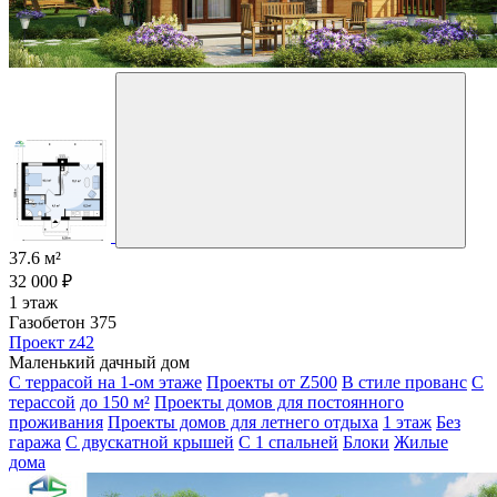
37.6 м²
32 000 ₽
1 этаж
Газобетон 375
Проект z42
Маленький дачный дом
С террасой на 1-ом этаже
Проекты от Z500
В стиле прованс
С
терассой
до 150 м²
Проекты домов для постоянного
проживания
Проекты домов для летнего отдыха
1 этаж
Без
гаража
С двускатной крышей
С 1 спальней
Блоки
Жилые
дома