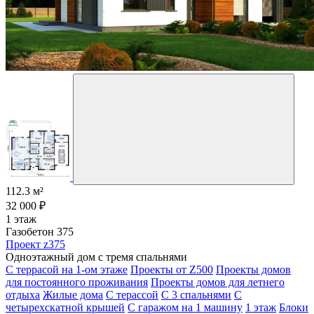
112.3 м²
32 000 ₽
1 этаж
Газобетон 375
Проект z375
Одноэтажный дом с тремя спальнями
С террасой на 1-ом этаже
Проекты от Z500
Проекты домов
для постоянного проживания
Проекты домов для летнего
отдыха
Жилые дома
С терассой
С 3 спальнями
С
четырехскатной крышей
С гаражом на 1 машину
1 этаж
Блоки