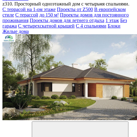
z310. Просторный одноэтажный дом с четырьмя спальнями.
С террасой на 1-ом этаже
Проекты от Z500
В европейском
стиле
С терассой
до 150 м²
Проекты домов для постоянного
проживания
Проекты домов для летнего отдыха
1 этаж
Без
гаража
С четырехскатной крышей
С 4 спальнями
Блоки
Жилые дома