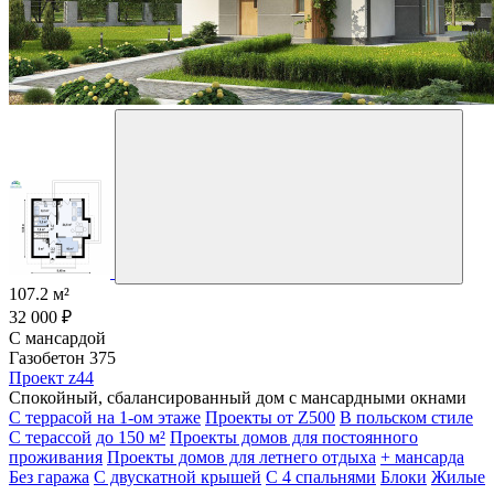
107.2 м²
32 000 ₽
С мансардой
Газобетон 375
Проект z44
Спокойный, сбалансированный дом с мансардными окнами
С террасой на 1-ом этаже
Проекты от Z500
В польском стиле
С терассой
до 150 м²
Проекты домов для постоянного
проживания
Проекты домов для летнего отдыха
+ мансарда
Без гаража
С двускатной крышей
С 4 спальнями
Блоки
Жилые