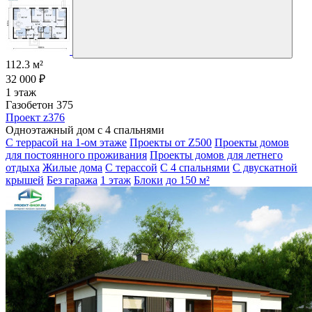
112.3 м²
32 000 ₽
1 этаж
Газобетон 375
Проект z376
Одноэтажный дом с 4 спальнями
С террасой на 1-ом этаже
Проекты от Z500
Проекты домов
для постоянного проживания
Проекты домов для летнего
отдыха
Жилые дома
С терассой
С 4 спальнями
С двускатной
крышей
Без гаража
1 этаж
Блоки
до 150 м²