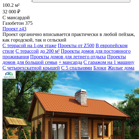
100.2 м²
32 000 ₽
С мансардой
Газобетон 375
Проект z43
Проект органично вписывается практически в любой пейзаж,
как городской, так и сельский
С террасой на 1-ом этаже
Проекты от Z500
В европейском
стиле
С терассой
до 200 м²
Проекты домов для постоянного
проживания
Проекты домов для летнего отдыха
Проекты
домов для большой семьи
+ мансарда
С гаражом на 1 машину
С четырехскатной крышей
С 5 спальнями
Блоки
Жилые дома