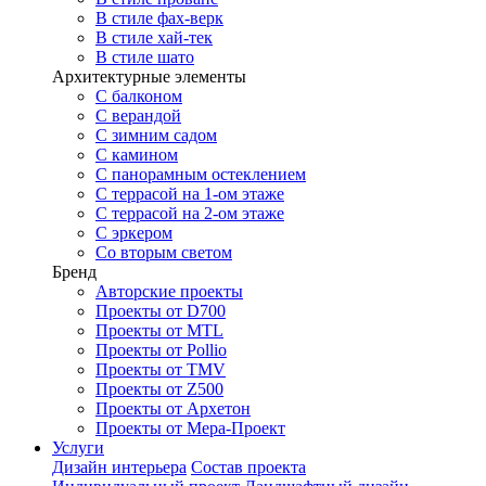
В стиле фах-верк
В стиле хай-тек
В стиле шато
Архитектурные элементы
С балконом
С верандой
С зимним садом
С камином
С панорамным остеклением
С террасой на 1-ом этаже
С террасой на 2-ом этаже
С эркером
Со вторым светом
Бренд
Авторские проекты
Проекты от D700
Проекты от MTL
Проекты от Pollio
Проекты от TMV
Проекты от Z500
Проекты от Архетон
Проекты от Мера-Проект
Услуги
Дизайн интерьера
Состав проекта