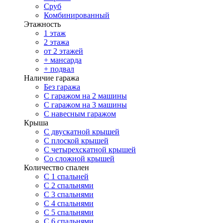
Сруб
Комбинированный
Этажность
1 этаж
2 этажа
от 2 этажей
+ мансарда
+ подвал
Наличие гаража
Без гаража
С гаражом на 2 машины
С гаражом на 3 машины
С навесным гаражом
Крыша
С двускатной крышей
С плоской крышей
С четырехскатной крышей
Со сложной крышей
Количество спален
С 1 спальней
С 2 спальнями
С 3 спальнями
С 4 спальнями
С 5 спальнями
С 6 спальнями