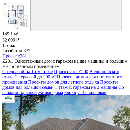
149.1 м²
32 000 ₽
1 этаж
Газобетон 375
Проект z281
Z281. Одноэтажный дом с гаражом на две машины и большим
хозяйственным помещением.
С террасой на 1-ом этаже
Проекты от Z500
В европейском
стиле
С терассой
до 200 м²
Проекты домов для постоянного
проживания
Проекты домов для летнего отдыха
Проекты
домов для большой семьи
1 этаж
С гаражом на 2 машины
Со
сложной крышей
Жилые дома
Блоки
С 3 спальнями