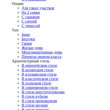
Опции
Для узких участков
На 2 семьи
С гаражом
С сауной
С терассой
Тип
Бани
Беседки
Гараж
Жилые дома
Многоквартирные дома
Проекты эконом класса
Архитектурный стиль
В европейском стиле
В испанском стиле
В итальянском стиле
В классическом стиле
В польском стиле
В современном стиле
В стиле конструктивизма
В стиле кубизм
В стиле минимализм
В стиле модерн
В стиле прованс