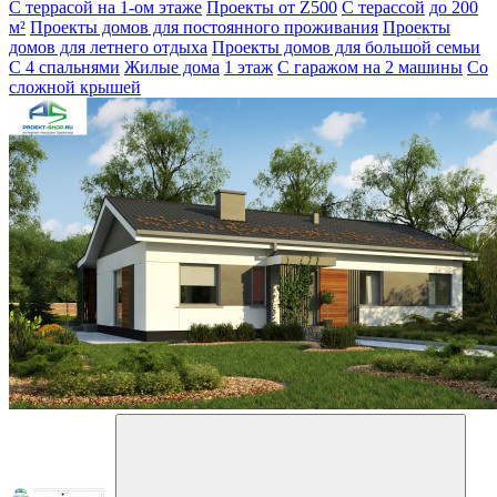
С террасой на 1-ом этаже
Проекты от Z500
С терассой
до 200
м²
Проекты домов для постоянного проживания
Проекты
домов для летнего отдыха
Проекты домов для большой семьи
С 4 спальнями
Жилые дома
1 этаж
С гаражом на 2 машины
Со
сложной крышей