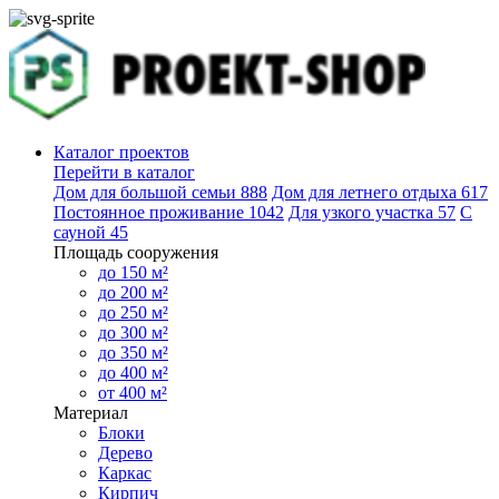
Каталог проектов
Перейти в каталог
Дом для большой семьи
888
Дом для летнего отдыха
617
Постоянное проживание
1042
Для узкого участка
57
С
сауной
45
Площадь сооружения
до 150 м²
до 200 м²
до 250 м²
до 300 м²
до 350 м²
до 400 м²
от 400 м²
Материал
Блоки
Дерево
Каркас
Кирпич