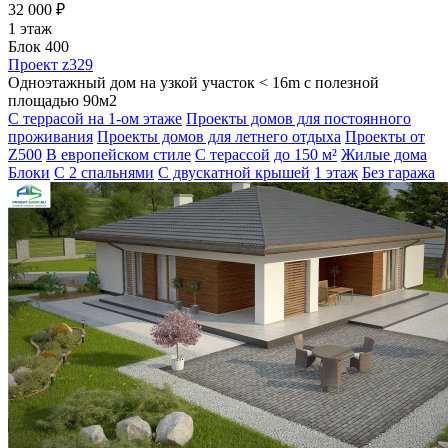
32 000 ₽
1 этаж
Блок 400
Проект z329
Одноэтажный дом на узкой участок < 16m с полезной
площадью 90м2
С террасой на 1-ом этаже
Проекты домов для постоянного
проживания
Проекты домов для летнего отдыха
Проекты от
Z500
В европейском стиле
С терассой
до 150 м²
Жилые дома
Блоки
С 2 спальнями
С двускатной крышей
1 этаж
Без гаража