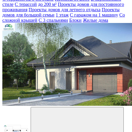
стиле
С терассой
до 200 м²
Проекты домов для постоянного
проживания
Проекты домов для летнего отдыха
Проекты
домов для большой семьи
1 этаж
С гаражом на 1 машину
Со
сложной крышей
С 3 спальнями
Блоки
Жилые дома