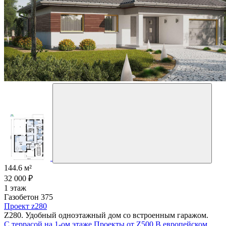
144.6 м²
32 000 ₽
1 этаж
Газобетон 375
Проект z280
Z280. Удобный одноэтажный дом со встроенным гаражом.
С террасой на 1-ом этаже
Проекты от Z500
В европейском