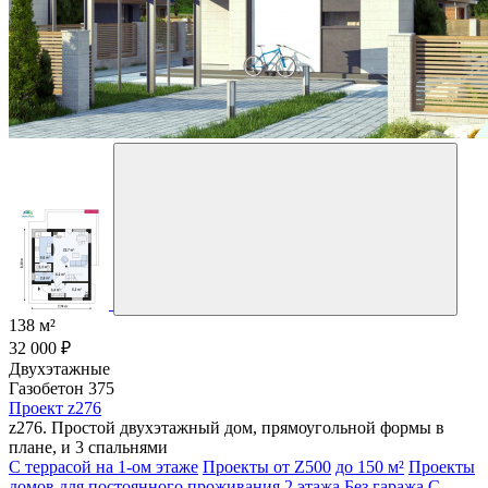
138 м²
32 000 ₽
Двухэтажные
Газобетон 375
Проект z276
z276. Простой двухэтажный дом, прямоугольной формы в
плане, и 3 спальнями
С террасой на 1-ом этаже
Проекты от Z500
до 150 м²
Проекты
домов для постоянного проживания
2 этажа
Без гаража
С