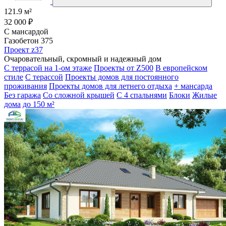
121.9 м²
32 000 ₽
С мансардой
Газобетон 375
Проект z37
Очаровательный, скромный и надежный дом
С террасой на 1-ом этаже
Проекты от Z500
В европейском
стиле
С терассой
Проекты домов для постоянного
проживания
Проекты домов для летнего отдыха
+ мансарда
Без гаража
Со сложной крышей
С 4 спальнями
Блоки
Жилые
дома
до 150 м²