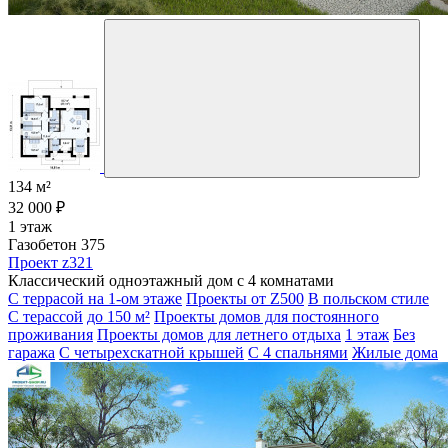
134 м²
32 000 ₽
1 этаж
Газобетон 375
Проект z321
Классический одноэтажный дом с 4 комнатами
С террасой на 1-ом этаже
Проекты от Z500
В польском стиле
С терассой
до 150 м²
Проекты домов для постоянного
проживания
Проекты домов для летнего отдыха
1 этаж
Без
гаража
С четырехскатной крышей
С 4 спальнями
Жилые дома