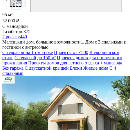
95 м²
32 000 ₽
С мансардой
Газобетон 375
Проект z440
Маленький дом, большие возможности... Дом с 3 спальнями и
гостиной с антресолью
С террасой на 1-ом этаже
Проекты от Z500
В европейском
стиле
С терассой
до 150 м²
Проекты домов для постоянного
проживания
Проекты домов для летнего отдыха
+ мансарда
Без гаража
С двускатной крышей
Блоки
Жилые дома
С 4
спальнями