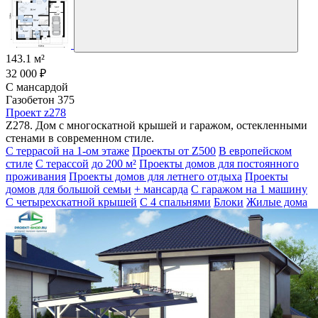
143.1 м²
32 000 ₽
С мансардой
Газобетон 375
Проект z278
Z278. Дом с многоскатной крышей и гаражом, остекленными
стенами в современном стиле.
С террасой на 1-ом этаже
Проекты от Z500
В европейском
стиле
С терассой
до 200 м²
Проекты домов для постоянного
проживания
Проекты домов для летнего отдыха
Проекты
домов для большой семьи
+ мансарда
С гаражом на 1 машину
С четырехскатной крышей
С 4 спальнями
Блоки
Жилые дома