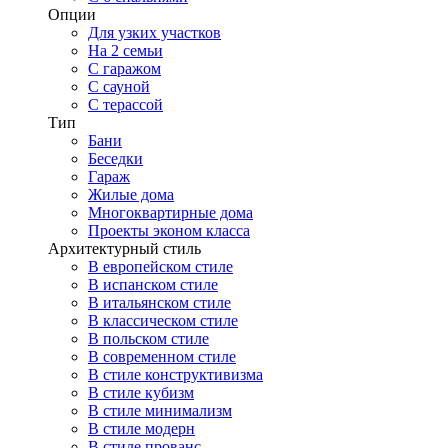
Опции
Для узких участков
На 2 семьи
С гаражом
С сауной
С терассой
Тип
Бани
Беседки
Гараж
Жилые дома
Многоквартирные дома
Проекты эконом класса
Архитектурный стиль
В европейском стиле
В испанском стиле
В итальянском стиле
В классическом стиле
В польском стиле
В современном стиле
В стиле конструктивизма
В стиле кубизм
В стиле минимализм
В стиле модерн
В стиле прованс