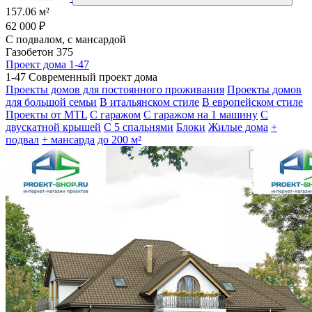
157.06 м²
62 000 ₽
С подвалом, с мансардой
Газобетон 375
Проект дома 1-47
1-47 Современный проект дома
Проекты домов для постоянного проживания
Проекты домов
для большой семьи
В итальянском стиле
В европейском стиле
Проекты от MTL
С гаражом
С гаражом на 1 машину
С
двускатной крышей
С 5 спальнями
Блоки
Жилые дома
+
подвал
+ мансарда
до 200 м²