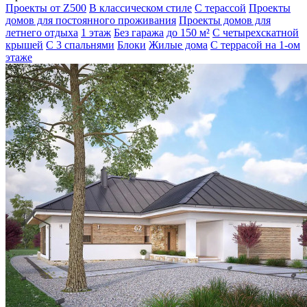
Проекты от Z500
В классическом стиле
С терассой
Проекты
домов для постоянного проживания
Проекты домов для
летнего отдыха
1 этаж
Без гаража
до 150 м²
С четырехскатной
крышей
С 3 спальнями
Блоки
Жилые дома
С террасой на 1-ом
этаже