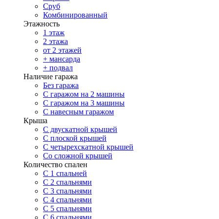
Сруб
Комбинированный
Этажность
1 этаж
2 этажа
от 2 этажей
+ мансарда
+ подвал
Наличие гаража
Без гаража
С гаражом на 2 машины
С гаражом на 3 машины
С навесным гаражом
Крыша
С двускатной крышей
С плоской крышей
С четырехскатной крышей
Со сложной крышей
Количество спален
С 1 спальней
С 2 спальнями
С 3 спальнями
С 4 спальнями
С 5 спальнями
С 6 спальнями