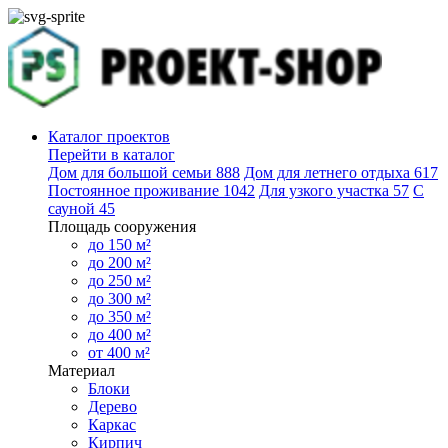
Каталог проектов
Перейти в каталог
Дом для большой семьи
888
Дом для летнего отдыха
617
Постоянное проживание
1042
Для узкого участка
57
С
сауной
45
Площадь сооружения
до 150 м²
до 200 м²
до 250 м²
до 300 м²
до 350 м²
до 400 м²
от 400 м²
Материал
Блоки
Дерево
Каркас
Кирпич