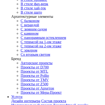
В стиле фах-верк
В стиле хай-тек
В стиле шато
Архитектурные элементы
С балконом
С верандой
С зимним садом
С камином
С панорамным остеклением
С террасой на 1-ом этаже
С террасой на 2-ом этаже
С эркером
Со вторым светом
Бренд
Авторские проекты
Проекты от D700
Проекты от MTL
Проекты от Pollio
Проекты от TMV
Проекты от Z500
Проекты от Архетон
Проекты от Мера-Проект
Услуги
Дизайн интерьера
Состав проекта