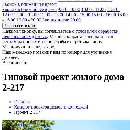
Звонок в ближайшее время
Звонок в ближайшее время
9.00 - 10.00
10.00 - 11.00
11.00 -
12.00
12.00 - 13.00
12.00 - 13.00
14.00 - 15.00
15.00 - 16.00
15.00
- 16.00
19.00 - 20.00
Звонок после 20.00
Перезвоните мне
Нажимая кнопку, вы соглашаетесь с
Условиями обработки
персональных данных
. Мы не собираем ваши данные в
рекламных целях и не передаём их третьим лицам.
Мы получили вашу заявку
Наш менеджер позвонит вам по номеру
для уточнения
деталей.
Всё понятно
Типовой проект жилого дома
2-217
Главная
Каталог проектов домов и коттеджей
Проект 2-217