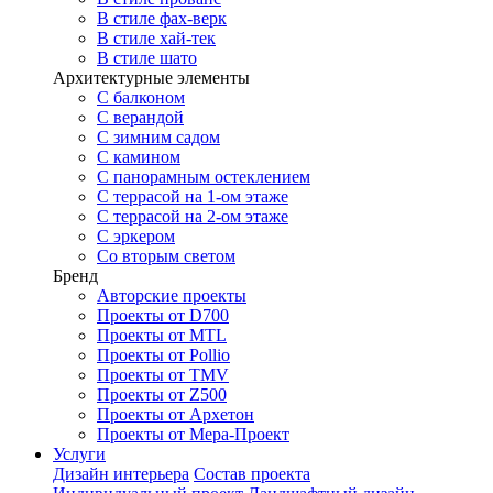
В стиле фах-верк
В стиле хай-тек
В стиле шато
Архитектурные элементы
С балконом
С верандой
С зимним садом
С камином
С панорамным остеклением
С террасой на 1-ом этаже
С террасой на 2-ом этаже
С эркером
Со вторым светом
Бренд
Авторские проекты
Проекты от D700
Проекты от MTL
Проекты от Pollio
Проекты от TMV
Проекты от Z500
Проекты от Архетон
Проекты от Мера-Проект
Услуги
Дизайн интерьера
Состав проекта