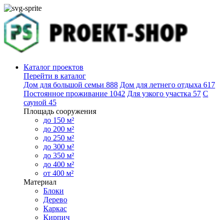
Каталог проектов
Перейти в каталог
Дом для большой семьи
888
Дом для летнего отдыха
617
Постоянное проживание
1042
Для узкого участка
57
С
сауной
45
Площадь сооружения
до 150 м²
до 200 м²
до 250 м²
до 300 м²
до 350 м²
до 400 м²
от 400 м²
Материал
Блоки
Дерево
Каркас
Кирпич