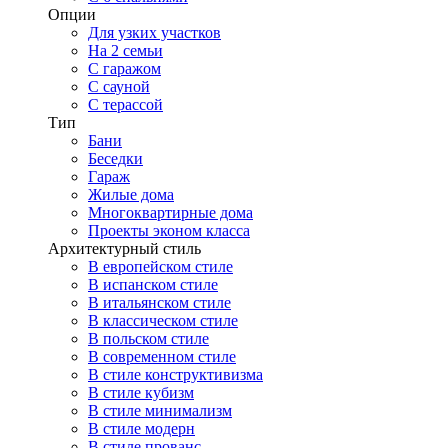
Опции
Для узких участков
На 2 семьи
С гаражом
С сауной
С терассой
Тип
Бани
Беседки
Гараж
Жилые дома
Многоквартирные дома
Проекты эконом класса
Архитектурный стиль
В европейском стиле
В испанском стиле
В итальянском стиле
В классическом стиле
В польском стиле
В современном стиле
В стиле конструктивизма
В стиле кубизм
В стиле минимализм
В стиле модерн
В стиле прованс