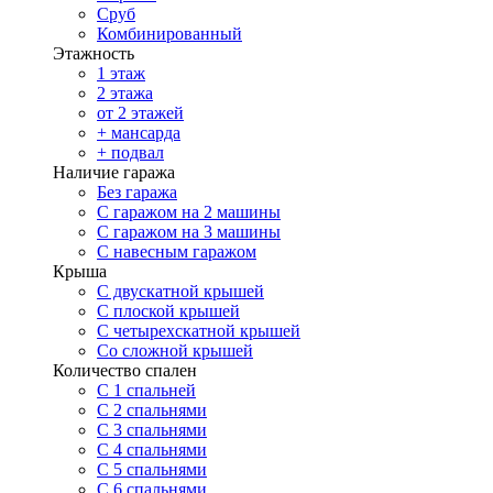
Сруб
Комбинированный
Этажность
1 этаж
2 этажа
от 2 этажей
+ мансарда
+ подвал
Наличие гаража
Без гаража
С гаражом на 2 машины
С гаражом на 3 машины
С навесным гаражом
Крыша
С двускатной крышей
С плоской крышей
С четырехскатной крышей
Со сложной крышей
Количество спален
С 1 спальней
С 2 спальнями
С 3 спальнями
С 4 спальнями
С 5 спальнями
С 6 спальнями