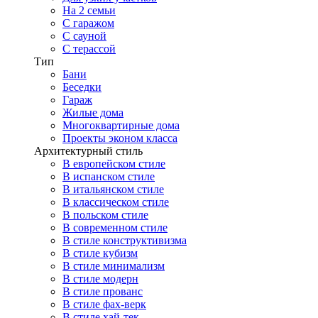
На 2 семьи
С гаражом
С сауной
С терассой
Тип
Бани
Беседки
Гараж
Жилые дома
Многоквартирные дома
Проекты эконом класса
Архитектурный стиль
В европейском стиле
В испанском стиле
В итальянском стиле
В классическом стиле
В польском стиле
В современном стиле
В стиле конструктивизма
В стиле кубизм
В стиле минимализм
В стиле модерн
В стиле прованс
В стиле фах-верк
В стиле хай-тек