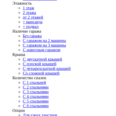
Этажность
1 этаж
2 этажа
от 2 этажей
+ мансарда
+ подвал
Наличие гаража
Без гаража
С гаражом на 2 машины
С гаражом на 3 машины
С навесным гаражом
Крыша
С двускатной крышей
С плоской крышей
С четырехскатной крышей
Со сложной крышей
Количество спален
С 1 спальней
С 2 спальнями
С 3 спальнями
С 4 спальнями
С 5 спальнями
С 6 спальнями
Опции
Для узких участков