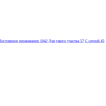
Постоянное проживание
1042
Для узкого участка
57
С сауной
45