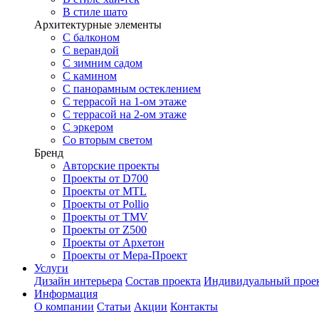
В стиле шато
Архитектурные элементы
С балконом
С верандой
С зимним садом
С камином
С панорамным остеклением
С террасой на 1-ом этаже
С террасой на 2-ом этаже
С эркером
Со вторым светом
Бренд
Авторские проекты
Проекты от D700
Проекты от MTL
Проекты от Pollio
Проекты от TMV
Проекты от Z500
Проекты от Архетон
Проекты от Мера-Проект
Услуги
Дизайн интерьера
Состав проекта
Индивидуальный прое
Информация
О компании
Статьи
Акции
Контакты