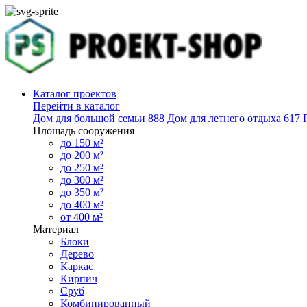
Каталог проектов
Перейти в каталог
Дом для большой семьи
888
Дом для летнего отдыха
617
Площадь сооружения
до 150 м²
до 200 м²
до 250 м²
до 300 м²
до 350 м²
до 400 м²
от 400 м²
Материал
Блоки
Дерево
Каркас
Кирпич
Сруб
Комбинированный