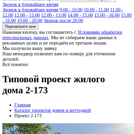
Звонок в ближайшее время
Звонок в ближайшее время
9.00 - 10.00
10.00 - 11.00
11.00 -
12.00
12.00 - 13.00
12.00 - 13.00
14.00 - 15.00
15.00 - 16.00
15.00
- 16.00
19.00 - 20.00
Звонок после 20.00
Перезвоните мне
Нажимая кнопку, вы соглашаетесь с
Условиями обработки
персональных данных
. Мы не собираем ваши данные в
рекламных целях и не передаём их третьим лицам.
Мы получили вашу заявку
Наш менеджер позвонит вам по номеру
для уточнения
деталей.
Всё понятно
Типовой проект жилого
дома 2-173
Главная
Каталог проектов домов и коттеджей
Проект 2-173