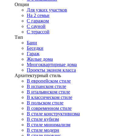
Опции
Для узких участков
На 2 семьи
С гаражом
С сауной
С терассой
Тип
Бани
Беседки
Гараж
Жилые дома
Многоквартирные дома
Проекты эконом класса
Архитектурный стиль
В европейском стиле
В испанском стиле
В итальянском стиле
В классическом стиле
В польском стиле
В современном стиле
В стиле конструктивизма
В стиле кубизм
В стиле минимализм
В стиле модерн
В стиле прованс