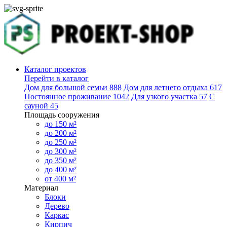
Каталог проектов
Перейти в каталог
Дом для большой семьи
888
Дом для летнего отдыха
617
Постоянное проживание
1042
Для узкого участка
57
С
сауной
45
Площадь сооружения
до 150 м²
до 200 м²
до 250 м²
до 300 м²
до 350 м²
до 400 м²
от 400 м²
Материал
Блоки
Дерево
Каркас
Кирпич