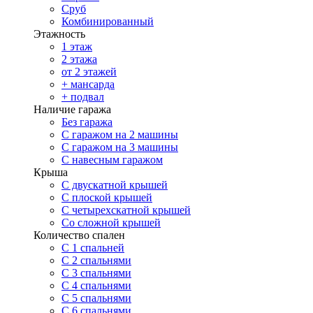
Сруб
Комбинированный
Этажность
1 этаж
2 этажа
от 2 этажей
+ мансарда
+ подвал
Наличие гаража
Без гаража
С гаражом на 2 машины
С гаражом на 3 машины
С навесным гаражом
Крыша
С двускатной крышей
С плоской крышей
С четырехскатной крышей
Со сложной крышей
Количество спален
С 1 спальней
С 2 спальнями
С 3 спальнями
С 4 спальнями
С 5 спальнями
С 6 спальнями