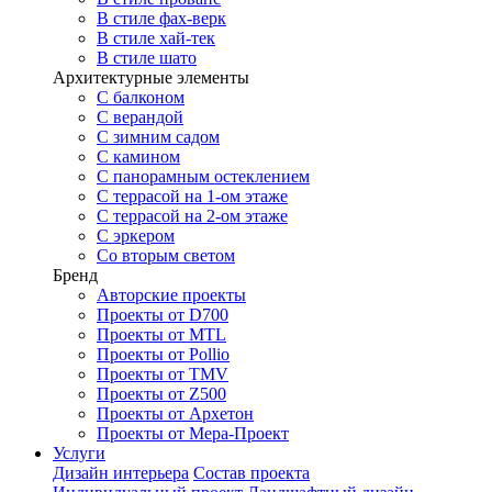
В стиле фах-верк
В стиле хай-тек
В стиле шато
Архитектурные элементы
С балконом
С верандой
С зимним садом
С камином
С панорамным остеклением
С террасой на 1-ом этаже
С террасой на 2-ом этаже
С эркером
Со вторым светом
Бренд
Авторские проекты
Проекты от D700
Проекты от MTL
Проекты от Pollio
Проекты от TMV
Проекты от Z500
Проекты от Архетон
Проекты от Мера-Проект
Услуги
Дизайн интерьера
Состав проекта