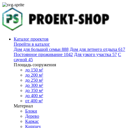
Каталог проектов
Перейти в каталог
Дом для большой семьи
888
Дом для летнего отдыха
617
Постоянное проживание
1042
Для узкого участка
57
С
сауной
45
Площадь сооружения
до 150 м²
до 200 м²
до 250 м²
до 300 м²
до 350 м²
до 400 м²
от 400 м²
Материал
Блоки
Дерево
Каркас
Кирпич