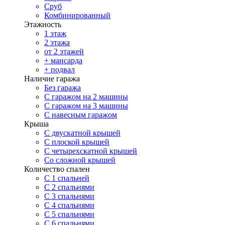
Сруб
Комбинированный
Этажность
1 этаж
2 этажа
от 2 этажей
+ мансарда
+ подвал
Наличие гаража
Без гаража
С гаражом на 2 машины
С гаражом на 3 машины
С навесным гаражом
Крыша
С двускатной крышей
С плоской крышей
С четырехскатной крышей
Со сложной крышей
Количество спален
С 1 спальней
С 2 спальнями
С 3 спальнями
С 4 спальнями
С 5 спальнями
С 6 спальнями