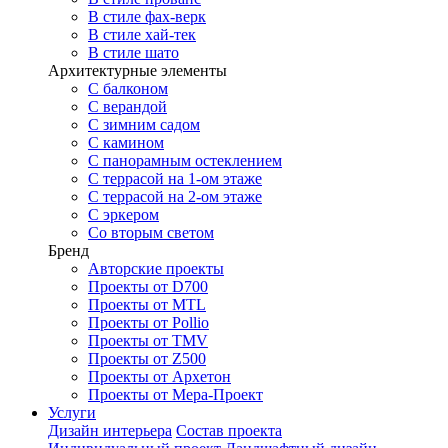
В стиле фах-верк
В стиле хай-тек
В стиле шато
Архитектурные элементы
С балконом
С верандой
С зимним садом
С камином
С панорамным остеклением
С террасой на 1-ом этаже
С террасой на 2-ом этаже
С эркером
Со вторым светом
Бренд
Авторские проекты
Проекты от D700
Проекты от MTL
Проекты от Pollio
Проекты от TMV
Проекты от Z500
Проекты от Архетон
Проекты от Мера-Проект
Услуги
Дизайн интерьера
Состав проекта