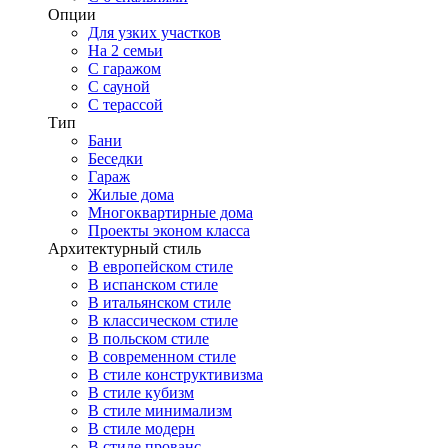
Опции
Для узких участков
На 2 семьи
С гаражом
С сауной
С терассой
Тип
Бани
Беседки
Гараж
Жилые дома
Многоквартирные дома
Проекты эконом класса
Архитектурный стиль
В европейском стиле
В испанском стиле
В итальянском стиле
В классическом стиле
В польском стиле
В современном стиле
В стиле конструктивизма
В стиле кубизм
В стиле минимализм
В стиле модерн
В стиле прованс