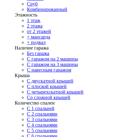
Сруб
Комбинированный
Этажность
1 этаж
2 этажа
от 2 этажей
+ мансарда
+ подвал
Наличие гаража
Без гаража
С гаражом на 2 машины
С гаражом на 3 машины
С навесным гаражом
Крыша
С двускатной крышей
С плоской крышей
С четырехскатной крышей
Со сложной крышей
Количество спален
С 1 спальней
С 2 спальнями
С 3 спальнями
С 4 спальнями
С 5 спальнями
С 6 спальнями