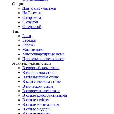
Опции
Для узких участков
На 2 семьи
С гаражом
С сауной
С терассой
Тип
Бани
Беседки
Гараж
Жилые дома
Многоквартирные дома
Проекты эконом класса
Архитектурный стиль
В европейском стиле
В испанском стиле
В итальянском стиле
В классическом стиле
В польском стиле
В современном стиле
В стиле конструктивизма
В стиле кубизм
В стиле минимализм
В стиле модерн
В стиле прованс