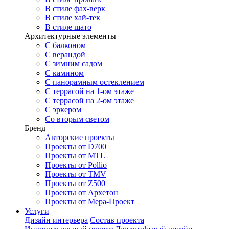
В стиле фах-верк
В стиле хай-тек
В стиле шато
Архитектурные элементы
С балконом
С верандой
С зимним садом
С камином
С панорамным остеклением
С террасой на 1-ом этаже
С террасой на 2-ом этаже
С эркером
Со вторым светом
Бренд
Авторские проекты
Проекты от D700
Проекты от MTL
Проекты от Pollio
Проекты от TMV
Проекты от Z500
Проекты от Архетон
Проекты от Мера-Проект
Услуги
Дизайн интерьера
Состав проекта