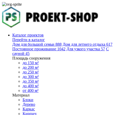
Каталог проектов
Перейти в каталог
Дом для большой семьи
888
Дом для летнего отдыха
617
Постоянное проживание
1042
Для узкого участка
57
С
сауной
45
Площадь сооружения
до 150 м²
до 200 м²
до 250 м²
до 300 м²
до 350 м²
до 400 м²
от 400 м²
Материал
Блоки
Дерево
Каркас
Кирпич