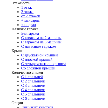
Этажность
1 этаж
2 этажа
от 2 этажей
+ мансарда
+ подвал
Наличие гаража
Без гаража
С гаражом на 2 машины
С гаражом на 3 машины
С навесным гаражом
Крыша
С двускатной крышей
С плоской крышей
С четырехскатной крышей
Со сложной крышей
Количество спален
С 1 спальней
С 2 спальнями
С 3 спальнями
С 4 спальнями
С 5 спальнями
С 6 спальнями
Опции
Для узких участков