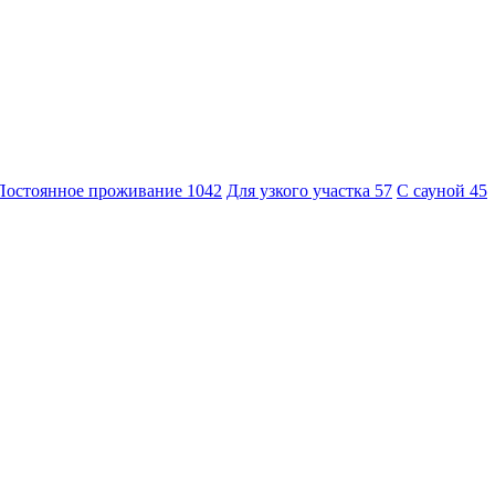
Постоянное проживание
1042
Для узкого участка
57
С сауной
45