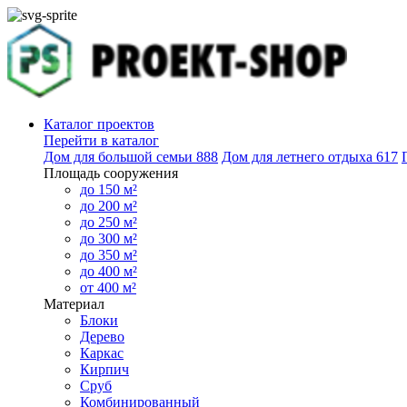
Каталог проектов
Перейти в каталог
Дом для большой семьи
888
Дом для летнего отдыха
617
Площадь сооружения
до 150 м²
до 200 м²
до 250 м²
до 300 м²
до 350 м²
до 400 м²
от 400 м²
Материал
Блоки
Дерево
Каркас
Кирпич
Сруб
Комбинированный