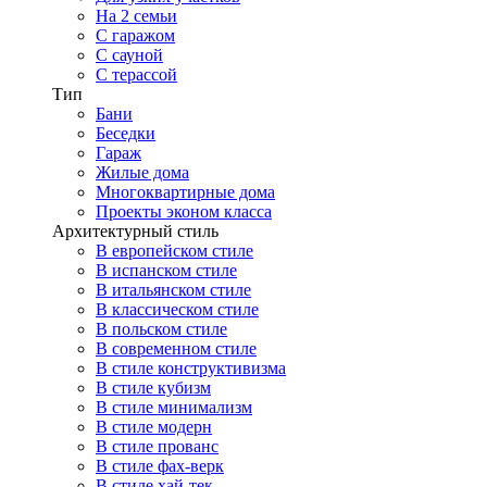
На 2 семьи
С гаражом
С сауной
С терассой
Тип
Бани
Беседки
Гараж
Жилые дома
Многоквартирные дома
Проекты эконом класса
Архитектурный стиль
В европейском стиле
В испанском стиле
В итальянском стиле
В классическом стиле
В польском стиле
В современном стиле
В стиле конструктивизма
В стиле кубизм
В стиле минимализм
В стиле модерн
В стиле прованс
В стиле фах-верк
В стиле хай-тек