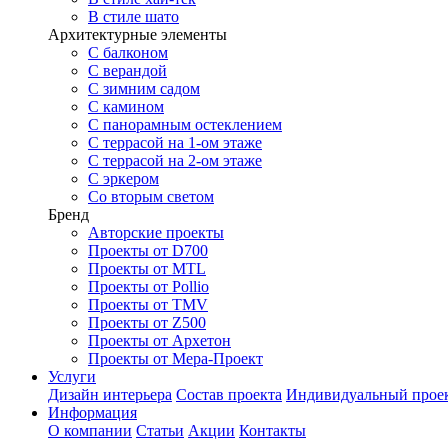
В стиле шато
Архитектурные элементы
С балконом
С верандой
С зимним садом
С камином
С панорамным остеклением
С террасой на 1-ом этаже
С террасой на 2-ом этаже
С эркером
Со вторым светом
Бренд
Авторские проекты
Проекты от D700
Проекты от MTL
Проекты от Pollio
Проекты от TMV
Проекты от Z500
Проекты от Архетон
Проекты от Мера-Проект
Услуги
Дизайн интерьера
Состав проекта
Индивидуальный прое
Информация
О компании
Статьи
Акции
Контакты