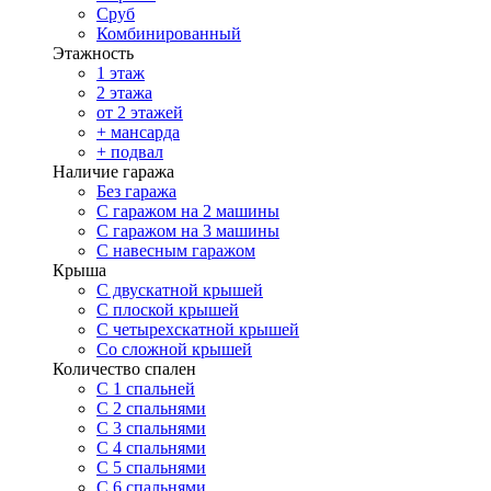
Сруб
Комбинированный
Этажность
1 этаж
2 этажа
от 2 этажей
+ мансарда
+ подвал
Наличие гаража
Без гаража
С гаражом на 2 машины
С гаражом на 3 машины
С навесным гаражом
Крыша
С двускатной крышей
С плоской крышей
С четырехскатной крышей
Со сложной крышей
Количество спален
С 1 спальней
С 2 спальнями
С 3 спальнями
С 4 спальнями
С 5 спальнями
С 6 спальнями