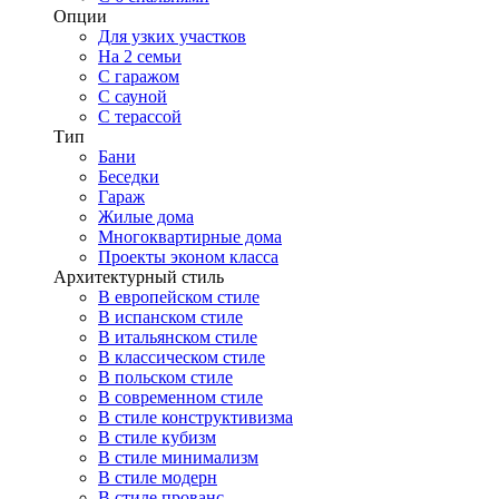
Опции
Для узких участков
На 2 семьи
С гаражом
С сауной
С терассой
Тип
Бани
Беседки
Гараж
Жилые дома
Многоквартирные дома
Проекты эконом класса
Архитектурный стиль
В европейском стиле
В испанском стиле
В итальянском стиле
В классическом стиле
В польском стиле
В современном стиле
В стиле конструктивизма
В стиле кубизм
В стиле минимализм
В стиле модерн
В стиле прованс