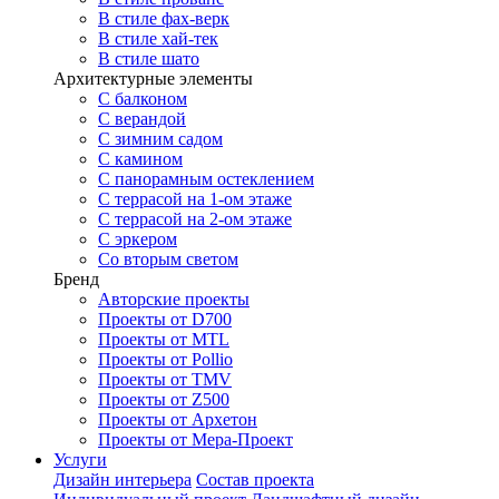
В стиле фах-верк
В стиле хай-тек
В стиле шато
Архитектурные элементы
С балконом
С верандой
С зимним садом
С камином
С панорамным остеклением
С террасой на 1-ом этаже
С террасой на 2-ом этаже
С эркером
Со вторым светом
Бренд
Авторские проекты
Проекты от D700
Проекты от MTL
Проекты от Pollio
Проекты от TMV
Проекты от Z500
Проекты от Архетон
Проекты от Мера-Проект
Услуги
Дизайн интерьера
Состав проекта