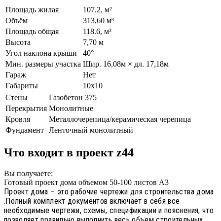
Площадь жилая
107.2, м²
Объём
313,60 м³
Площадь общая
118.6, м²
Высота
7,70 м
Угол наклона крыши
40°
Мин. размеры участка
Шир. 16,08м × дл. 17,18м
Гараж
Нет
Габариты
10х10
Стены
Газобетон 375
Перекрытия
Монолитные
Кровля
Металлочерепица/керамическая черепица
Фундамент
Ленточный монолитный
Что входит в проект z44
Вы получаете:
Готовый проект дома объемом 50-100 листов А3
Проект дома – это рабочие чертежи для строительства дома
.Полный комплект документов включает в себя все
необходимые чертежи, схемы, спецификации и пояснения, что
позволяет правильно выполнить весь объем строительных