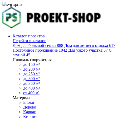
Каталог проектов
Перейти в каталог
Дом для большой семьи
888
Дом для летнего отдыха
617
Постоянное проживание
1042
Для узкого участка
57
С
сауной
45
Площадь сооружения
до 150 м²
до 200 м²
до 250 м²
до 300 м²
до 350 м²
до 400 м²
от 400 м²
Материал
Блоки
Дерево
Каркас
Кирпич