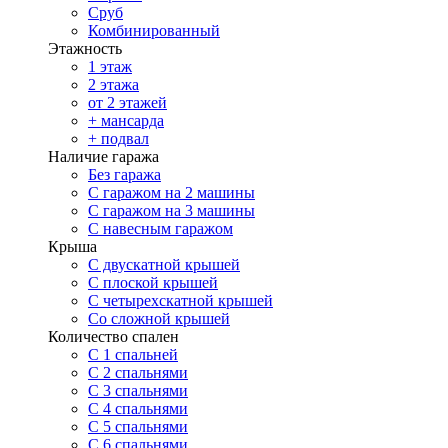
Сруб
Комбинированный
Этажность
1 этаж
2 этажа
от 2 этажей
+ мансарда
+ подвал
Наличие гаража
Без гаража
С гаражом на 2 машины
С гаражом на 3 машины
С навесным гаражом
Крыша
С двускатной крышей
С плоской крышей
С четырехскатной крышей
Со сложной крышей
Количество спален
С 1 спальней
С 2 спальнями
С 3 спальнями
С 4 спальнями
С 5 спальнями
С 6 спальнями