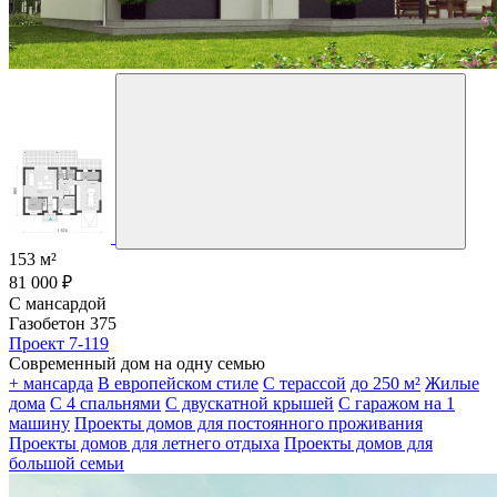
153 м²
81 000 ₽
С мансардой
Газобетон 375
Проект 7-119
Современный дом на одну семью
+ мансарда
В европейском стиле
С терассой
до 250 м²
Жилые
дома
С 4 спальнями
С двускатной крышей
С гаражом на 1
машину
Проекты домов для постоянного проживания
Проекты домов для летнего отдыха
Проекты домов для
большой семьи