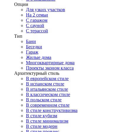
Опции
Для узких участков
На 2 семьи
С гаражом
С сауной
С терассой
Тип
Бани
Беседки
Гараж
Жилые дома
Многоквартирные дома
Проекты эконом класса
Архитектурный стиль
В европейском стиле
В испанском стиле
В итальянском стиле
В классическом стиле
В польском стиле
В современном стиле
В стиле конструктивизма
В стиле кубизм
В стиле минимализм
В стиле модерн
В стиле прованс