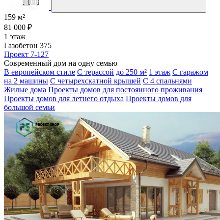
159 м²
81 000 ₽
1 этаж
Газобетон 375
Проект 7-127
Современный дом на одну семью
В европейском стиле
С терассой
до 250 м²
1 этаж
С гаражом
на 2 машины
С четырехскатной крышей
С 4 спальнями
Жилые дома
Проекты домов для постоянного проживания
Проекты домов для летнего отдыха
Проекты домов для
большой семьи