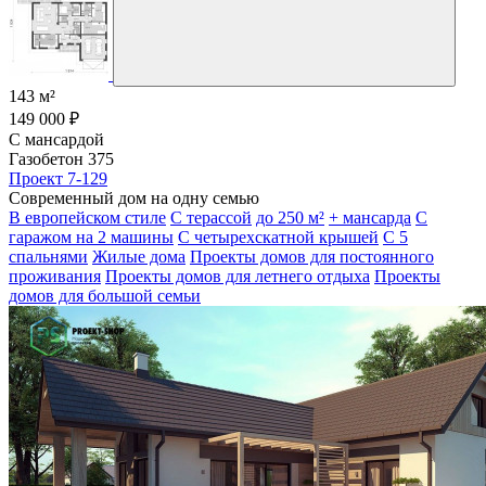
143 м²
149 000 ₽
С мансардой
Газобетон 375
Проект 7-129
Современный дом на одну семью
В европейском стиле
С терассой
до 250 м²
+ мансарда
С
гаражом на 2 машины
С четырехскатной крышей
С 5
спальнями
Жилые дома
Проекты домов для постоянного
проживания
Проекты домов для летнего отдыха
Проекты
домов для большой семьи