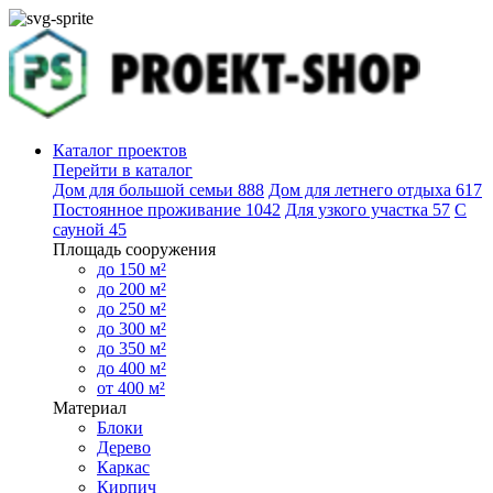
Каталог проектов
Перейти в каталог
Дом для большой семьи
888
Дом для летнего отдыха
617
Постоянное проживание
1042
Для узкого участка
57
С
сауной
45
Площадь сооружения
до 150 м²
до 200 м²
до 250 м²
до 300 м²
до 350 м²
до 400 м²
от 400 м²
Материал
Блоки
Дерево
Каркас
Кирпич