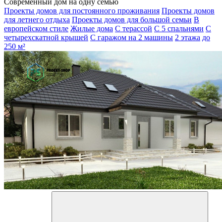
Современный дом на одну семью
Проекты домов для постоянного проживания
Проекты домов
для летнего отдыха
Проекты домов для большой семьи
В
европейском стиле
Жилые дома
С терассой
С 5 спальнями
С
четырехскатной крышей
С гаражом на 2 машины
2 этажа
до
250 м²