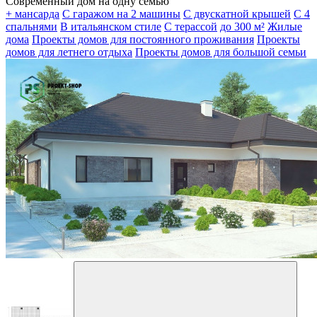
Современный дом на одну семью
+ мансарда
С гаражом на 2 машины
С двускатной крышей
С 4
спальнями
В итальянском стиле
С терассой
до 300 м²
Жилые
дома
Проекты домов для постоянного проживания
Проекты
домов для летнего отдыха
Проекты домов для большой семьи