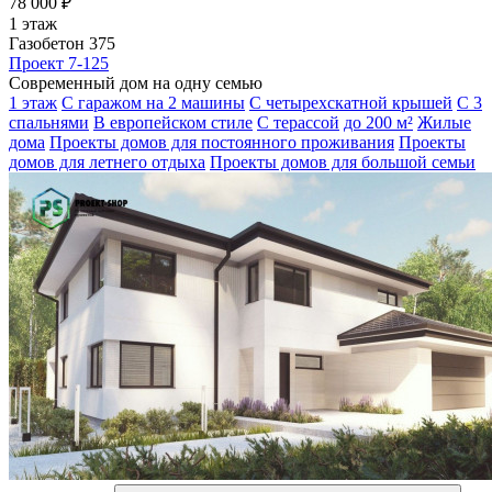
78 000 ₽
1 этаж
Газобетон 375
Проект 7-125
Современный дом на одну семью
1 этаж
С гаражом на 2 машины
С четырехскатной крышей
С 3
спальнями
В европейском стиле
С терассой
до 200 м²
Жилые
дома
Проекты домов для постоянного проживания
Проекты
домов для летнего отдыха
Проекты домов для большой семьи