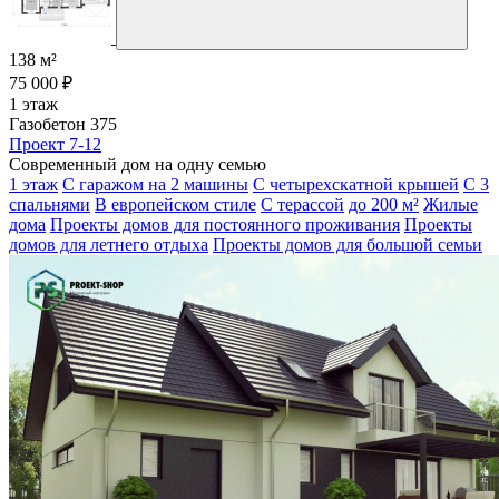
138 м²
75 000 ₽
1 этаж
Газобетон 375
Проект 7-12
Современный дом на одну семью
1 этаж
С гаражом на 2 машины
С четырехскатной крышей
С 3
спальнями
В европейском стиле
С терассой
до 200 м²
Жилые
дома
Проекты домов для постоянного проживания
Проекты
домов для летнего отдыха
Проекты домов для большой семьи