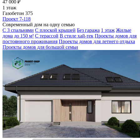
47 000 ₽
1 этаж
Газобетон 375
Проект 7-118
Современный дом на одну семью
С 3 спальнями
С плоской крышей
Без гаража
1 этаж
Жилые
дома
до 150 м²
С терассой
В стиле хай-тек
Проекты домов для
постоянного проживания
Проекты домов для летнего отдыха
Проекты домов для большой семьи