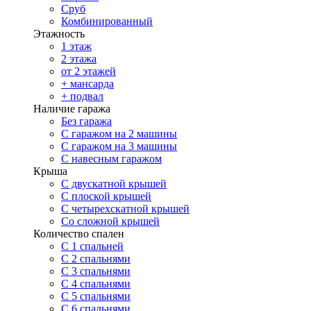
Сруб
Комбинированный
Этажность
1 этаж
2 этажа
от 2 этажей
+ мансарда
+ подвал
Наличие гаража
Без гаража
С гаражом на 2 машины
С гаражом на 3 машины
С навесным гаражом
Крыша
С двускатной крышей
С плоской крышей
С четырехскатной крышей
Со сложной крышей
Количество спален
С 1 спальней
С 2 спальнями
С 3 спальнями
С 4 спальнями
С 5 спальнями
С 6 спальнями