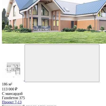
186 м²
113 000 ₽
С мансардой
Газобетон 375
Проект 7-13