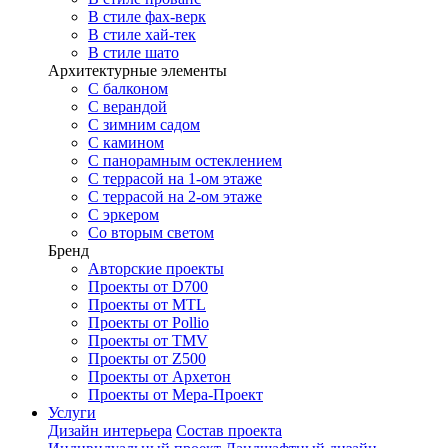
В стиле фах-верк
В стиле хай-тек
В стиле шато
Архитектурные элементы
С балконом
С верандой
С зимним садом
С камином
С панорамным остеклением
С террасой на 1-ом этаже
С террасой на 2-ом этаже
С эркером
Со вторым светом
Бренд
Авторские проекты
Проекты от D700
Проекты от MTL
Проекты от Pollio
Проекты от TMV
Проекты от Z500
Проекты от Архетон
Проекты от Мера-Проект
Услуги
Дизайн интерьера
Состав проекта