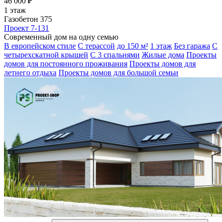
46 000 ₽
1 этаж
Газобетон 375
Проект 7-131
Современный дом на одну семью
В европейском стиле
С терассой
до 150 м²
1 этаж
Без гаража
С
четырехскатной крышей
С 3 спальнями
Жилые дома
Проекты
домов для постоянного проживания
Проекты домов для
летнего отдыха
Проекты домов для большой семьи