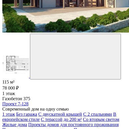
115 м²
78 000 ₽
1 этаж
Газобетон 375
Проект 7-128
Современный дом на одну семью
1 этаж
Без гаража
С двускатной крышей
С 2 спальнями
В
европейском стиле
С терассой
до 200 м²
Со вторым светом
Жилые дома
Проекты домов для постоянного проживания