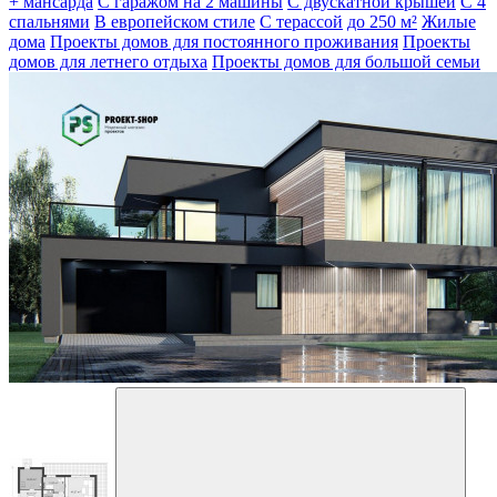
+ мансарда
С гаражом на 2 машины
С двускатной крышей
С 4
спальнями
В европейском стиле
С терассой
до 250 м²
Жилые
дома
Проекты домов для постоянного проживания
Проекты
домов для летнего отдыха
Проекты домов для большой семьи