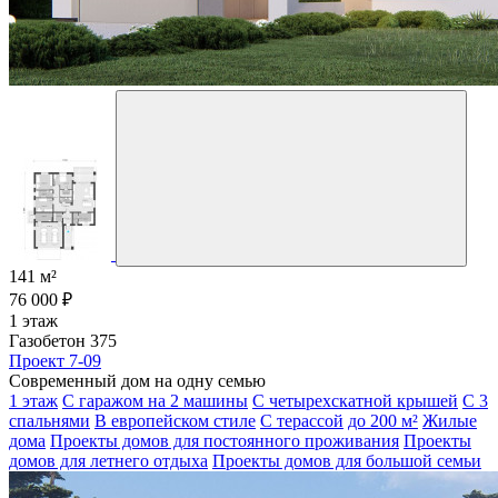
141 м²
76 000 ₽
1 этаж
Газобетон 375
Проект 7-09
Современный дом на одну семью
1 этаж
С гаражом на 2 машины
С четырехскатной крышей
С 3
спальнями
В европейском стиле
С терассой
до 200 м²
Жилые
дома
Проекты домов для постоянного проживания
Проекты
домов для летнего отдыха
Проекты домов для большой семьи