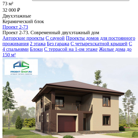
73 м²
32 000 ₽
Двухэтажные
Керамический блок
Проект 2-73
Проект 2-73. Современный двухэтажный дом
Авторские проекты
С сауной
Проекты домов для постоянного
проживания
2 этажа
Без гаража
С четырехскатной крышей
С
4 спальнями
Блоки
С террасой на 1-ом этаже
Жилые дома
до
150 м²