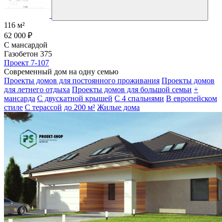
116 м²
62 000 ₽
С мансардой
Газобетон 375
Проект 7-107
Современный дом на одну семью
Проекты домов для постоянного проживания
Проекты домов
для летнего отдыха
Проекты домов для большой семьи
+
мансарда
С двускатной крышей
С 4 спальнями
В европейском
стиле
С терассой
до 200 м²
Жилые дома