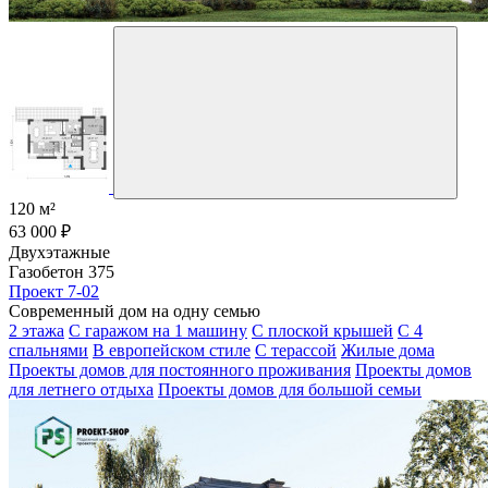
120 м²
63 000 ₽
Двухэтажные
Газобетон 375
Проект 7-02
Современный дом на одну семью
2 этажа
С гаражом на 1 машину
С плоской крышей
С 4
спальнями
В европейском стиле
С терассой
Жилые дома
Проекты домов для постоянного проживания
Проекты домов
для летнего отдыха
Проекты домов для большой семьи