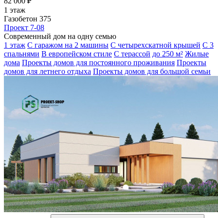
82 000 ₽
1 этаж
Газобетон 375
Проект 7-08
Современный дом на одну семью
1 этаж
С гаражом на 2 машины
С четырехскатной крышей
С 3
спальнями
В европейском стиле
С терассой
до 250 м²
Жилые
дома
Проекты домов для постоянного проживания
Проекты
домов для летнего отдыха
Проекты домов для большой семьи