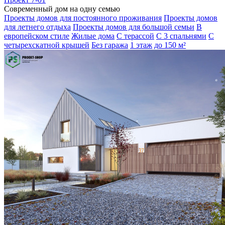
Современный дом на одну семью
Проекты домов для постоянного проживания
Проекты домов
для летнего отдыха
Проекты домов для большой семьи
В
европейском стиле
Жилые дома
С терассой
С 3 спальнями
С
четырехскатной крышей
Без гаража
1 этаж
до 150 м²