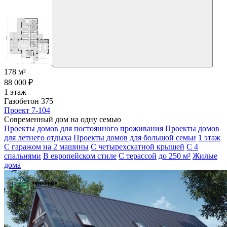
178 м²
88 000 ₽
1 этаж
Газобетон 375
Проект 7-104
Современный дом на одну семью
Проекты домов для постоянного проживания
Проекты домов
для летнего отдыха
Проекты домов для большой семьи
1 этаж
С гаражом на 2 машины
С четырехскатной крышей
С 4
спальнями
В европейском стиле
С терассой
до 250 м²
Жилые
дома