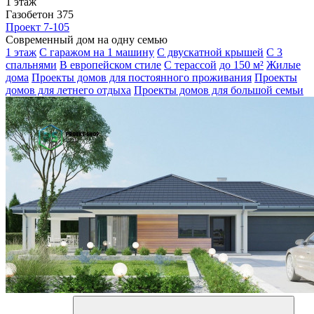
1 этаж
Газобетон 375
Проект 7-105
Современный дом на одну семью
1 этаж
С гаражом на 1 машину
С двускатной крышей
С 3
спальнями
В европейском стиле
С терассой
до 150 м²
Жилые
дома
Проекты домов для постоянного проживания
Проекты
домов для летнего отдыха
Проекты домов для большой семьи