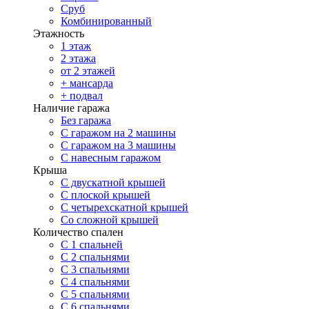
Сруб
Комбинированный
Этажность
1 этаж
2 этажа
от 2 этажей
+ мансарда
+ подвал
Наличие гаража
Без гаража
С гаражом на 2 машины
С гаражом на 3 машины
С навесным гаражом
Крыша
С двускатной крышей
С плоской крышей
С четырехскатной крышей
Со сложной крышей
Количество спален
С 1 спальней
С 2 спальнями
С 3 спальнями
С 4 спальнями
С 5 спальнями
С 6 спальнями