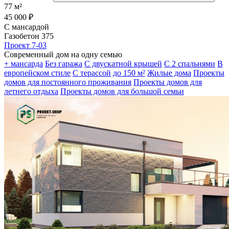
77 м²
45 000 ₽
С мансардой
Газобетон 375
Проект 7-03
Современный дом на одну семью
+ мансарда
Без гаража
С двускатной крышей
С 2 спальнями
В
европейском стиле
С терассой
до 150 м²
Жилые дома
Проекты
домов для постоянного проживания
Проекты домов для
летнего отдыха
Проекты домов для большой семьи