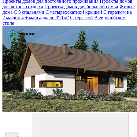
Проекты домов для постоянного проживания
Проекты домов
для летнего отдыха
Проекты домов для большой семьи
Жилые
дома
С 3 спальнями
С четырехскатной крышей
С гаражом на
2 машины
+ мансарда
до 350 м²
С терассой
В европейском
стиле