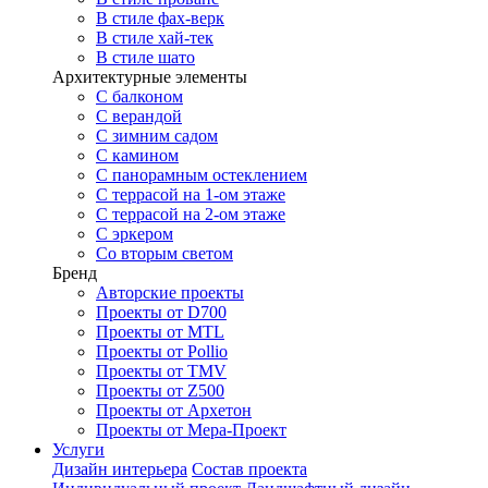
В стиле фах-верк
В стиле хай-тек
В стиле шато
Архитектурные элементы
С балконом
С верандой
С зимним садом
С камином
С панорамным остеклением
С террасой на 1-ом этаже
С террасой на 2-ом этаже
С эркером
Со вторым светом
Бренд
Авторские проекты
Проекты от D700
Проекты от MTL
Проекты от Pollio
Проекты от TMV
Проекты от Z500
Проекты от Архетон
Проекты от Мера-Проект
Услуги
Дизайн интерьера
Состав проекта