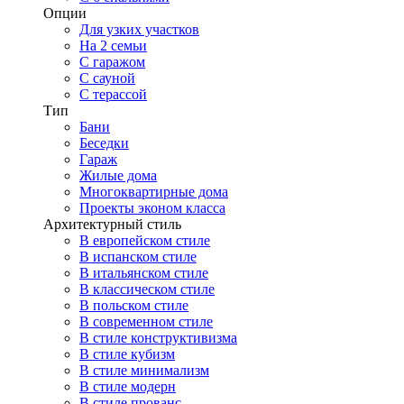
Опции
Для узких участков
На 2 семьи
С гаражом
С сауной
С терассой
Тип
Бани
Беседки
Гараж
Жилые дома
Многоквартирные дома
Проекты эконом класса
Архитектурный стиль
В европейском стиле
В испанском стиле
В итальянском стиле
В классическом стиле
В польском стиле
В современном стиле
В стиле конструктивизма
В стиле кубизм
В стиле минимализм
В стиле модерн
В стиле прованс