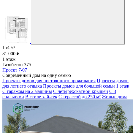
154 м²
81 000 ₽
1 этаж
Газобетон 375
Проект 7-07
Современный дом на одну семью
Проекты домов для постоянного проживания
Проекты домов
для летнего отдыха
Проекты домов для большой семьи
1 этаж
С гаражом на 2 машины
С четырехскатной крышей
С 3
спальнями
В стиле хай-тек
С терассой
до 250 м²
Жилые дома