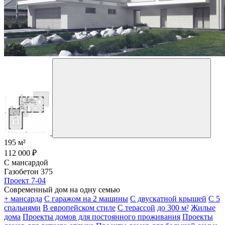
195 м²
112 000 ₽
С мансардой
Газобетон 375
Проект 7-04
Современный дом на одну семью
+ мансарда
С гаражом на 2 машины
С двускатной крышей
С 5
спальнями
В европейском стиле
С терассой
до 300 м²
Жилые
дома
Проекты домов для постоянного проживания
Проекты