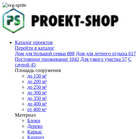
Каталог проектов
Перейти в каталог
Дом для большой семьи
888
Дом для летнего отдыха
617
Постоянное проживание
1042
Для узкого участка
57
С
сауной
45
Площадь сооружения
до 150 м²
до 200 м²
до 250 м²
до 300 м²
до 350 м²
до 400 м²
от 400 м²
Материал
Блоки
Дерево
Каркас
Кирпич