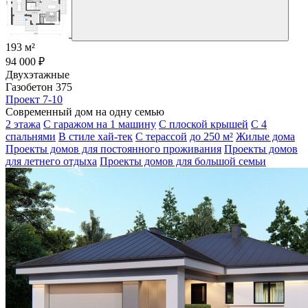
193 м²
94 000 ₽
Двухэтажные
Газобетон 375
Проект 7-10
Современный дом на одну семью
2 этажа
С гаражом на 1 машину
С плоской крышей
С 4
спальнями
В стиле хай-тек
С терассой
до 250 м²
Жилые дома
Проекты домов для постоянного проживания
Проекты домов
для летнего отдыха
Проекты домов для большой семьи