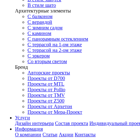
В стиле шато
Архитектурные элементы
С балконом
С верандой
С зимним садом
С камином
С панорамным остеклением
С террасой на 1-ом этаже
С террасой на 2-ом этаже
С эркером
Со вторым светом
Бренд
Авторские проекты
Проекты от D700
Проекты от MTL
Проекты от Pollio
Проекты от TMV
Проекты от Z500
Проекты от Архетон
Проекты от Мера-Проект
Услуги
Дизайн интерьера
Состав проекта
Индивидуальный прое
Информация
О компании
Статьи
Акции
Контакты