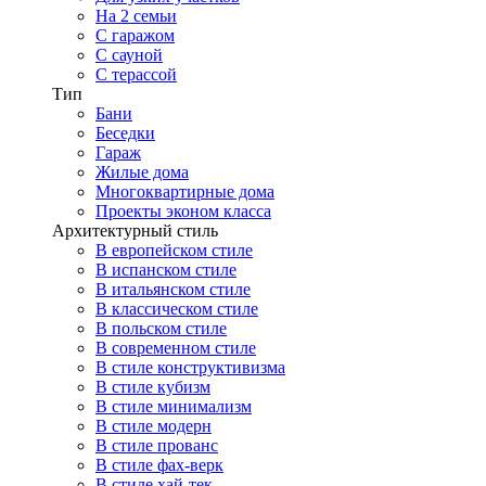
На 2 семьи
С гаражом
С сауной
С терассой
Тип
Бани
Беседки
Гараж
Жилые дома
Многоквартирные дома
Проекты эконом класса
Архитектурный стиль
В европейском стиле
В испанском стиле
В итальянском стиле
В классическом стиле
В польском стиле
В современном стиле
В стиле конструктивизма
В стиле кубизм
В стиле минимализм
В стиле модерн
В стиле прованс
В стиле фах-верк
В стиле хай-тек