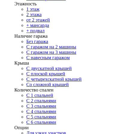
Этажность
1 этаж
2 этажа
от 2 этажей
+ мансарда
+ подвал
Наличие гаража
Без гаража
С гаражом на 2 машины
С гаражом на 3 машины
С навесным гаражом
Крыша
С двускатной крышей
С плоской крышей
С четырехскатной крышей
Со сложной крышей
Количество спален
С 1 спальней
С 2 спальнями
С 3 спальнями
С 4 спальнями
С 5 спальнями
С 6 спальнями
Опции
Для узких участков