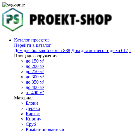
Каталог проектов
Перейти в каталог
Дом для большой семьи
888
Дом для летнего отдыха
617
Площадь сооружения
до 150 м²
до 200 м²
до 250 м²
до 300 м²
до 350 м²
до 400 м²
от 400 м²
Материал
Блоки
Дерево
Каркас
Кирпич
Сруб
Комбинированный