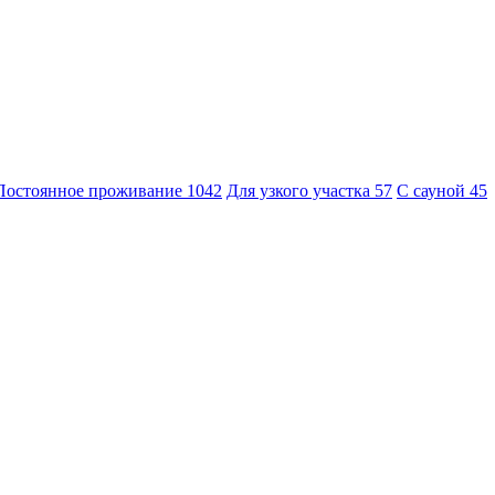
Постоянное проживание
1042
Для узкого участка
57
С сауной
45