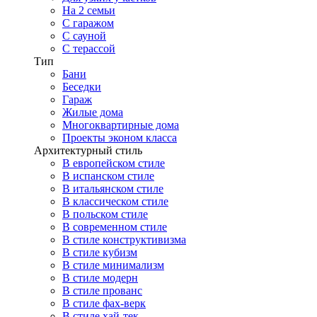
На 2 семьи
С гаражом
С сауной
С терассой
Тип
Бани
Беседки
Гараж
Жилые дома
Многоквартирные дома
Проекты эконом класса
Архитектурный стиль
В европейском стиле
В испанском стиле
В итальянском стиле
В классическом стиле
В польском стиле
В современном стиле
В стиле конструктивизма
В стиле кубизм
В стиле минимализм
В стиле модерн
В стиле прованс
В стиле фах-верк
В стиле хай-тек