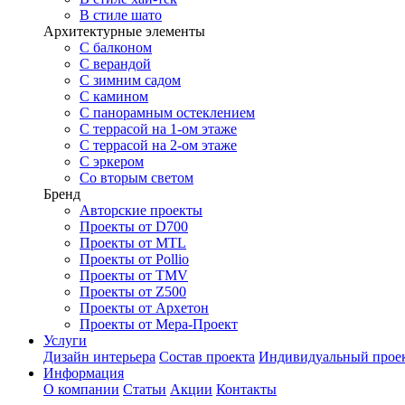
В стиле шато
Архитектурные элементы
С балконом
С верандой
С зимним садом
С камином
С панорамным остеклением
С террасой на 1-ом этаже
С террасой на 2-ом этаже
С эркером
Со вторым светом
Бренд
Авторские проекты
Проекты от D700
Проекты от MTL
Проекты от Pollio
Проекты от TMV
Проекты от Z500
Проекты от Архетон
Проекты от Мера-Проект
Услуги
Дизайн интерьера
Состав проекта
Индивидуальный прое
Информация
О компании
Статьи
Акции
Контакты