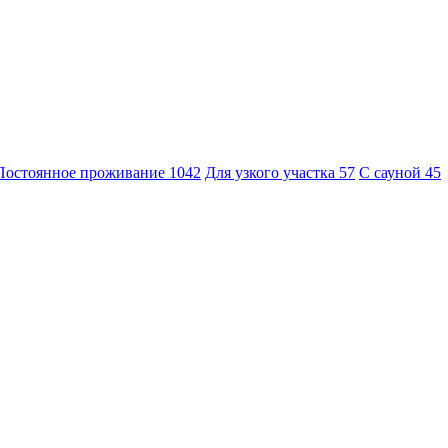
Постоянное проживание
1042
Для узкого участка
57
С сауной
45