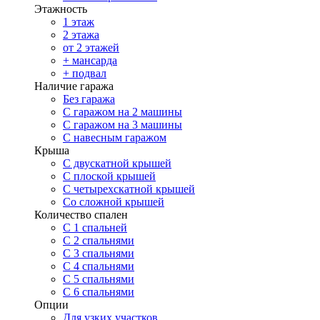
Этажность
1 этаж
2 этажа
от 2 этажей
+ мансарда
+ подвал
Наличие гаража
Без гаража
С гаражом на 2 машины
С гаражом на 3 машины
С навесным гаражом
Крыша
С двускатной крышей
С плоской крышей
С четырехскатной крышей
Со сложной крышей
Количество спален
С 1 спальней
С 2 спальнями
С 3 спальнями
С 4 спальнями
С 5 спальнями
С 6 спальнями
Опции
Для узких участков