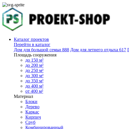
Каталог проектов
Перейти в каталог
Дом для большой семьи
888
Дом для летнего отдыха
617
Площадь сооружения
до 150 м²
до 200 м²
до 250 м²
до 300 м²
до 350 м²
до 400 м²
от 400 м²
Материал
Блоки
Дерево
Каркас
Кирпич
Сруб
Комбинированный