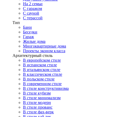
На 2 семьи
С гаражом
С сауной
С терассой
Тип
Бани
Беседки
Гараж
Жилые дома
Многоквартирные дома
Проекты эконом класса
Архитектурный стиль
В европейском стиле
В испанском стиле
В итальянском стиле
В классическом стиле
В польском стиле
В современном стиле
В стиле конструктивизма
В стиле кубизм
В стиле минимализм
В стиле модерн
В стиле прованс
В стиле фах-верк
В стиле хай-тек