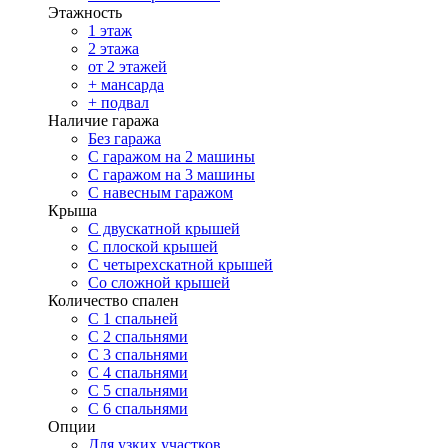
Этажность
1 этаж
2 этажа
от 2 этажей
+ мансарда
+ подвал
Наличие гаража
Без гаража
С гаражом на 2 машины
С гаражом на 3 машины
С навесным гаражом
Крыша
С двускатной крышей
С плоской крышей
С четырехскатной крышей
Со сложной крышей
Количество спален
С 1 спальней
С 2 спальнями
С 3 спальнями
С 4 спальнями
С 5 спальнями
С 6 спальнями
Опции
Для узких участков