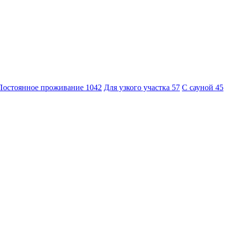
Постоянное проживание
1042
Для узкого участка
57
С сауной
45