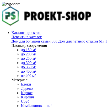
Каталог проектов
Перейти в каталог
Дом для большой семьи
888
Дом для летнего отдыха
617
Площадь сооружения
до 150 м²
до 200 м²
до 250 м²
до 300 м²
до 350 м²
до 400 м²
от 400 м²
Материал
Блоки
Дерево
Каркас
Кирпич
Сруб
Комбинированный