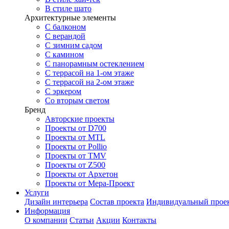
В стиле шато
Архитектурные элементы
С балконом
С верандой
С зимним садом
С камином
С панорамным остеклением
С террасой на 1-ом этаже
С террасой на 2-ом этаже
С эркером
Со вторым светом
Бренд
Авторские проекты
Проекты от D700
Проекты от MTL
Проекты от Pollio
Проекты от TMV
Проекты от Z500
Проекты от Архетон
Проекты от Мера-Проект
Услуги
Дизайн интерьера
Состав проекта
Индивидуальный прое
Информация
О компании
Статьи
Акции
Контакты