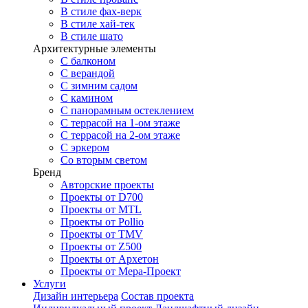
В стиле фах-верк
В стиле хай-тек
В стиле шато
Архитектурные элементы
С балконом
С верандой
С зимним садом
С камином
С панорамным остеклением
С террасой на 1-ом этаже
С террасой на 2-ом этаже
С эркером
Со вторым светом
Бренд
Авторские проекты
Проекты от D700
Проекты от MTL
Проекты от Pollio
Проекты от TMV
Проекты от Z500
Проекты от Архетон
Проекты от Мера-Проект
Услуги
Дизайн интерьера
Состав проекта