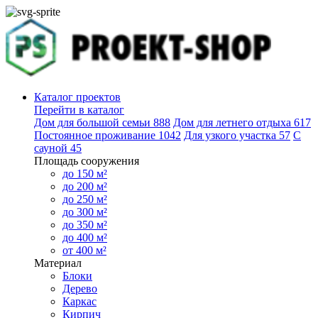
Каталог проектов
Перейти в каталог
Дом для большой семьи
888
Дом для летнего отдыха
617
Постоянное проживание
1042
Для узкого участка
57
С
сауной
45
Площадь сооружения
до 150 м²
до 200 м²
до 250 м²
до 300 м²
до 350 м²
до 400 м²
от 400 м²
Материал
Блоки
Дерево
Каркас
Кирпич