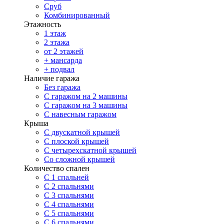
Сруб
Комбинированный
Этажность
1 этаж
2 этажа
от 2 этажей
+ мансарда
+ подвал
Наличие гаража
Без гаража
С гаражом на 2 машины
С гаражом на 3 машины
С навесным гаражом
Крыша
С двускатной крышей
С плоской крышей
С четырехскатной крышей
Со сложной крышей
Количество спален
С 1 спальней
С 2 спальнями
С 3 спальнями
С 4 спальнями
С 5 спальнями
С 6 спальнями