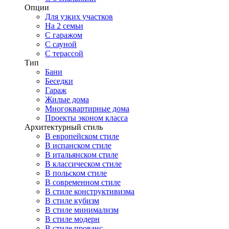
Опции
Для узких участков
На 2 семьи
С гаражом
С сауной
С терассой
Тип
Бани
Беседки
Гараж
Жилые дома
Многоквартирные дома
Проекты эконом класса
Архитектурный стиль
В европейском стиле
В испанском стиле
В итальянском стиле
В классическом стиле
В польском стиле
В современном стиле
В стиле конструктивизма
В стиле кубизм
В стиле минимализм
В стиле модерн
В стиле прованс