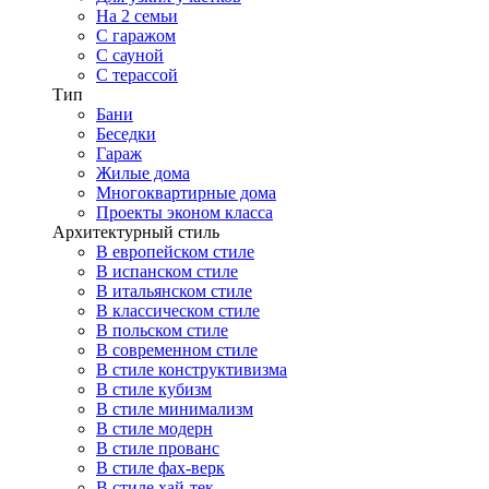
На 2 семьи
С гаражом
С сауной
С терассой
Тип
Бани
Беседки
Гараж
Жилые дома
Многоквартирные дома
Проекты эконом класса
Архитектурный стиль
В европейском стиле
В испанском стиле
В итальянском стиле
В классическом стиле
В польском стиле
В современном стиле
В стиле конструктивизма
В стиле кубизм
В стиле минимализм
В стиле модерн
В стиле прованс
В стиле фах-верк
В стиле хай-тек