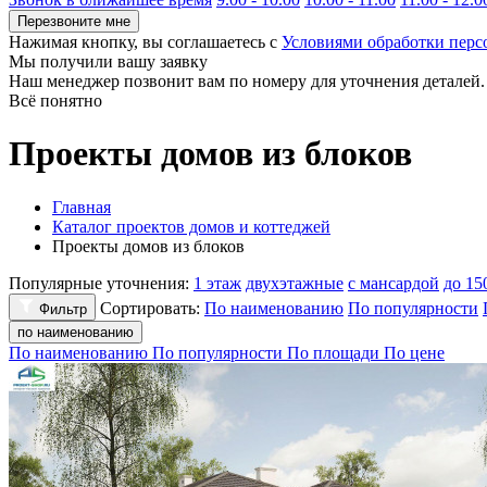
Перезвоните мне
Нажимая кнопку, вы соглашаетесь с
Условиями обработки пер
Мы получили вашу заявку
Наш менеджер позвонит вам по номеру
для уточнения деталей.
Всё понятно
Проекты домов из блоков
Главная
Каталог проектов домов и коттеджей
Проекты домов из блоков
Популярные уточнения:
1 этаж
двухэтажные
с мансардой
до 15
Сортировать:
По наименованию
По популярности
Фильтр
по наименованию
По наименованию
По популярности
По площади
По цене