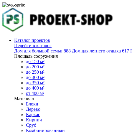
Каталог проектов
Перейти в каталог
Дом для большой семьи
888
Дом для летнего отдыха
617
Площадь сооружения
до 150 м²
до 200 м²
до 250 м²
до 300 м²
до 350 м²
до 400 м²
от 400 м²
Материал
Блоки
Дерево
Каркас
Кирпич
Сруб
Комбинированный