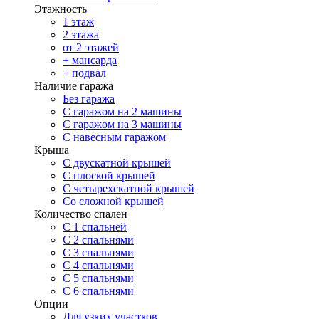
Этажность
1 этаж
2 этажа
от 2 этажей
+ мансарда
+ подвал
Наличие гаража
Без гаража
С гаражом на 2 машины
С гаражом на 3 машины
С навесным гаражом
Крыша
С двускатной крышей
С плоской крышей
С четырехскатной крышей
Со сложной крышей
Количество спален
С 1 спальней
С 2 спальнями
С 3 спальнями
С 4 спальнями
С 5 спальнями
С 6 спальнями
Опции
Для узких участков