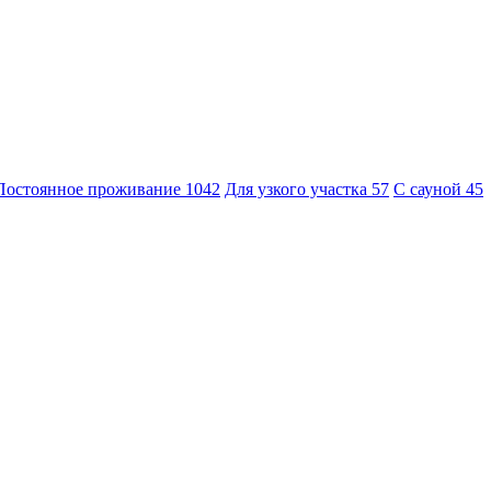
Постоянное проживание
1042
Для узкого участка
57
С сауной
45