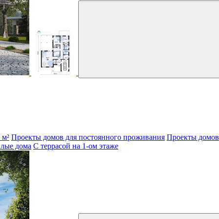
 м²
Проекты домов для постоянного проживания
Проекты домов 
лые дома
С террасой на 1-ом этаже