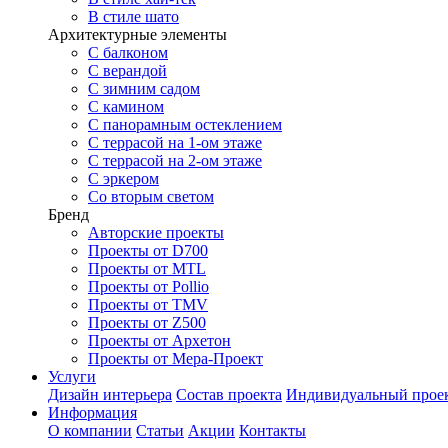
В стиле шато
Архитектурные элементы
С балконом
С верандой
С зимним садом
С камином
С панорамным остеклением
С террасой на 1-ом этаже
С террасой на 2-ом этаже
С эркером
Со вторым светом
Бренд
Авторские проекты
Проекты от D700
Проекты от MTL
Проекты от Pollio
Проекты от TMV
Проекты от Z500
Проекты от Архетон
Проекты от Мера-Проект
Услуги
Дизайн интерьера
Состав проекта
Индивидуальный прое
Информация
О компании
Статьи
Акции
Контакты