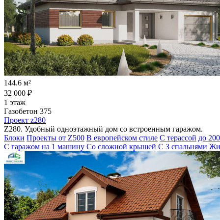
144.6 м²
32 000 ₽
1 этаж
Газобетон 375
Проект z280
Z280. Удобный одноэтажный дом со встроенным гаражом.
Блоки
Проекты от Z500
В европейском стиле
С терассой
до 200
С гаражом на 1 машину
Со сложной крышей
С 3 спальнями
Жи