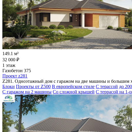
149.1 м²
32 000 ₽
1 этаж
Газобетон 375
Проект z281
Z281. Одноэтажный дом с гаражом на две машины и большим 
Блоки
Проекты от Z500
В европейском стиле
С терассой
до 200
С гаражом на 2 машины
Со сложной крышей
С террасой на 1-