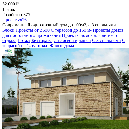
32 000 ₽
1 этаж
Газобетон 375
Проект zx76
Современный одноэтажный дом до 100м2, с 3 спальнями.
Блоки
Проекты от Z500
С терассой
до 150 м²
Проекты домов
для постоянного проживания
Проекты домов для летнего
отдыха
1 этаж
Без гаража
С плоской крышей
С 3 спальнями
С
террасой на 1-ом этаже
Жилые дома