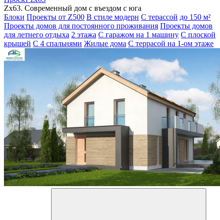
Zx63. Современный дом с въездом с юга
Блоки
Проекты от Z500
В стиле модерн
С терассой
до 150 м²
Проекты домов для постоянного проживания
Проекты домов
для летнего отдыха
2 этажа
С гаражом на 1 машину
С плоской
крышей
С 4 спальнями
Жилые дома
С террасой на 1-ом этаже