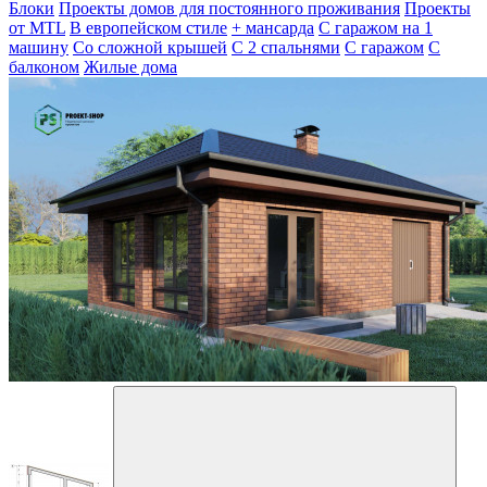
Блоки
Проекты домов для постоянного проживания
Проекты
от MTL
В европейском стиле
+ мансарда
С гаражом на 1
машину
Со сложной крышей
С 2 спальнями
С гаражом
С
балконом
Жилые дома