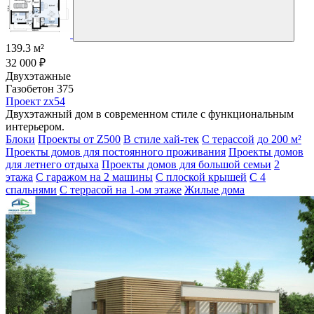
139.3 м²
32 000 ₽
Двухэтажные
Газобетон 375
Проект zx54
Двухэтажный дом в современном стиле с функциональным
интерьером.
Блоки
Проекты от Z500
В стиле хай-тек
С терассой
до 200 м²
Проекты домов для постоянного проживания
Проекты домов
для летнего отдыха
Проекты домов для большой семьи
2
этажа
С гаражом на 2 машины
С плоской крышей
С 4
спальнями
С террасой на 1-ом этаже
Жилые дома