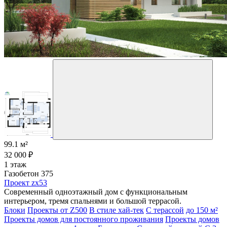
99.1 м²
32 000 ₽
1 этаж
Газобетон 375
Проект zx53
Современный одноэтажный дом с функциональным
интерьером, тремя спальнями и большой террасой.
Блоки
Проекты от Z500
В стиле хай-тек
С терассой
до 150 м²
Проекты домов для постоянного проживания
Проекты домов