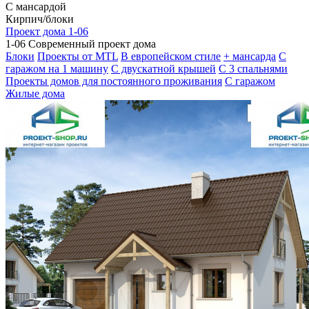
С мансардой
Кирпич/блоки
Проект дома 1-06
1-06 Современный проект дома
Блоки
Проекты от MTL
В европейском стиле
+ мансарда
С
гаражом на 1 машину
С двускатной крышей
С 3 спальнями
Проекты домов для постоянного проживания
С гаражом
Жилые дома