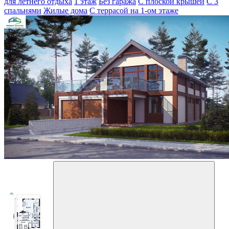
для летнего отдыха
1 этаж
Без гаража
С плоской крышей
С 3
спальнями
Жилые дома
С террасой на 1-ом этаже