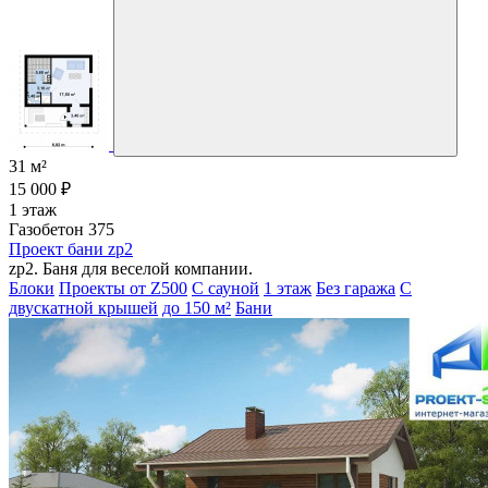
31 м²
15 000 ₽
1 этаж
Газобетон 375
Проект бани zp2
zp2. Баня для веселой компании.
Блоки
Проекты от Z500
С сауной
1 этаж
Без гаража
С
двускатной крышей
до 150 м²
Бани