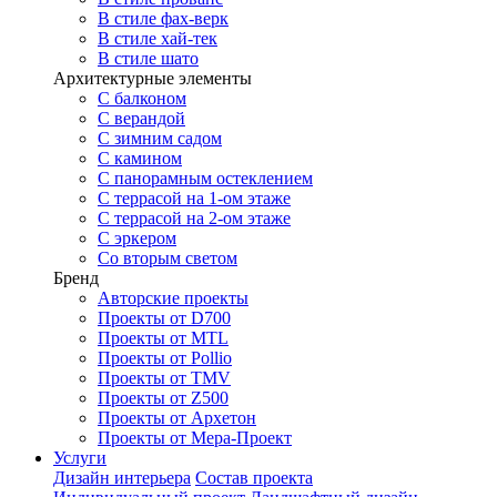
В стиле фах-верк
В стиле хай-тек
В стиле шато
Архитектурные элементы
С балконом
С верандой
С зимним садом
С камином
С панорамным остеклением
С террасой на 1-ом этаже
С террасой на 2-ом этаже
С эркером
Со вторым светом
Бренд
Авторские проекты
Проекты от D700
Проекты от MTL
Проекты от Pollio
Проекты от TMV
Проекты от Z500
Проекты от Архетон
Проекты от Мера-Проект
Услуги
Дизайн интерьера
Состав проекта