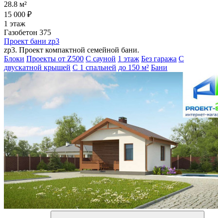
28.8 м²
15 000 ₽
1 этаж
Газобетон 375
Проект бани zp3
zp3. Проект компактной семейной бани.
Блоки
Проекты от Z500
С сауной
1 этаж
Без гаража
С
двускатной крышей
С 1 спальней
до 150 м²
Бани