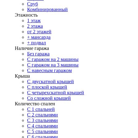
Сруб
Комбинированный
Этажность
1 этаж
2 этажа
от 2 этажей
+ мансарда
+ подвал
Наличие гаража
Без гаража
С гаражом на 2 машины
С гаражом на 3 машины
С навесным гаражом
Крыша
С двускатной крышей
С плоской крышей
С четырехскатной крышей
Со сложной крышей
Количество спален
С 1 спальней
С 2 спальнями
С 3 спальнями
С 4 спальнями
С 5 спальнями
С 6 спальнями