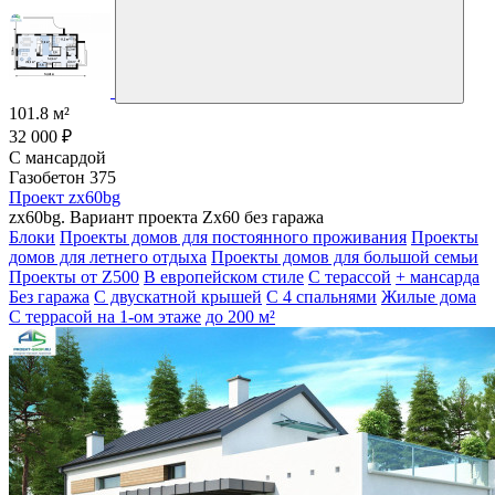
101.8 м²
32 000 ₽
С мансардой
Газобетон 375
Проект zx60bg
zx60bg. Вариант проекта Zx60 без гаража
Блоки
Проекты домов для постоянного проживания
Проекты
домов для летнего отдыха
Проекты домов для большой семьи
Проекты от Z500
В европейском стиле
С терассой
+ мансарда
Без гаража
С двускатной крышей
С 4 спальнями
Жилые дома
С террасой на 1-ом этаже
до 200 м²