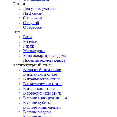
Опции
Для узких участков
На 2 семьи
С гаражом
С сауной
С терассой
Тип
Бани
Беседки
Гараж
Жилые дома
Многоквартирные дома
Проекты эконом класса
Архитектурный стиль
В европейском стиле
В испанском стиле
В итальянском стиле
В классическом стиле
В польском стиле
В современном стиле
В стиле конструктивизма
В стиле кубизм
В стиле минимализм
В стиле модерн
В стиле прованс