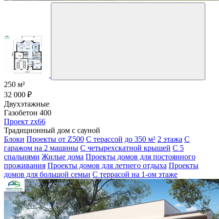
250 м²
32 000 ₽
Двухэтажные
Газобетон 400
Проект zx66
Традиционный дом с сауной
Блоки
Проекты от Z500
С терассой
до 350 м²
2 этажа
С
гаражом на 2 машины
С четырехскатной крышей
С 5
спальнями
Жилые дома
Проекты домов для постоянного
проживания
Проекты домов для летнего отдыха
Проекты
домов для большой семьи
С террасой на 1-ом этаже