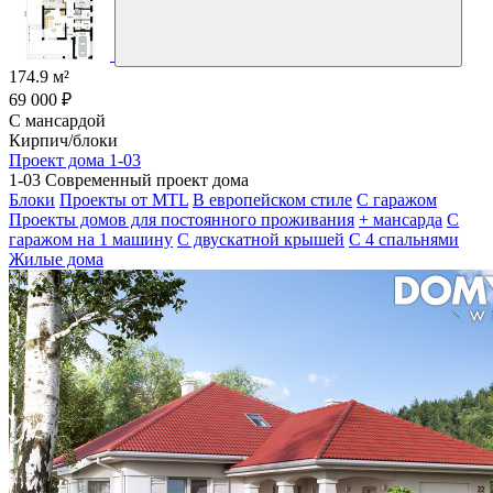
174.9 м²
69 000 ₽
С мансардой
Кирпич/блоки
Проект дома 1-03
1-03 Современный проект дома
Блоки
Проекты от MTL
В европейском стиле
С гаражом
Проекты домов для постоянного проживания
+ мансарда
С
гаражом на 1 машину
С двускатной крышей
С 4 спальнями
Жилые дома