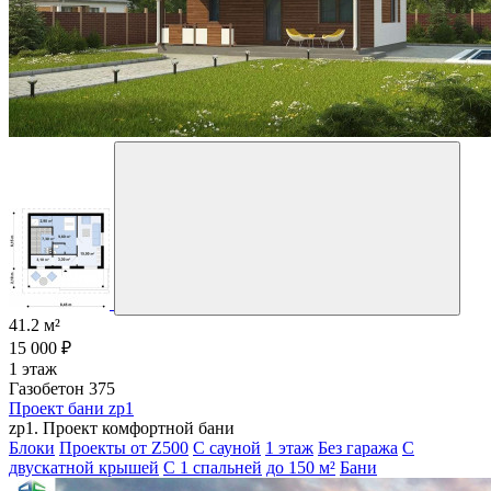
41.2 м²
15 000 ₽
1 этаж
Газобетон 375
Проект бани zp1
zp1. Проект комфортной бани
Блоки
Проекты от Z500
С сауной
1 этаж
Без гаража
С
двускатной крышей
С 1 спальней
до 150 м²
Бани