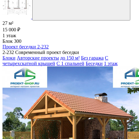
27 м²
15 000 ₽
1 этаж
Блок 300
Проект беседки 2-232
2-232 Современный проект беседки
Блоки
Авторские проекты
до 150 м²
Без гаража
С
четырехскатной крышей
С 1 спальней
Беседки
1 этаж