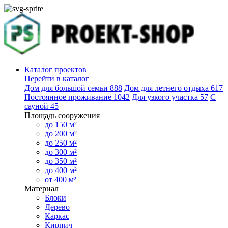
Каталог проектов
Перейти в каталог
Дом для большой семьи
888
Дом для летнего отдыха
617
Постоянное проживание
1042
Для узкого участка
57
С
сауной
45
Площадь сооружения
до 150 м²
до 200 м²
до 250 м²
до 300 м²
до 350 м²
до 400 м²
от 400 м²
Материал
Блоки
Дерево
Каркас
Кирпич