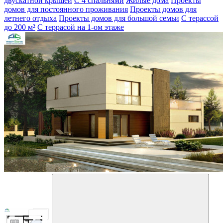
двускатной крышей
С 4 спальнями
Жилые дома
Проекты
домов для постоянного проживания
Проекты домов для
летнего отдыха
Проекты домов для большой семьи
С терассой
до 200 м²
С террасой на 1-ом этаже