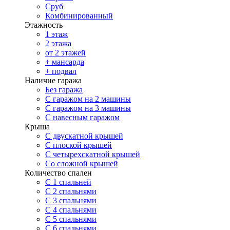
Сруб
Комбинированный
Этажность
1 этаж
2 этажа
от 2 этажей
+ мансарда
+ подвал
Наличие гаража
Без гаража
С гаражом на 2 машины
С гаражом на 3 машины
С навесным гаражом
Крыша
С двускатной крышей
С плоской крышей
С четырехскатной крышей
Со сложной крышей
Количество спален
С 1 спальней
С 2 спальнями
С 3 спальнями
С 4 спальнями
С 5 спальнями
С 6 спальнями