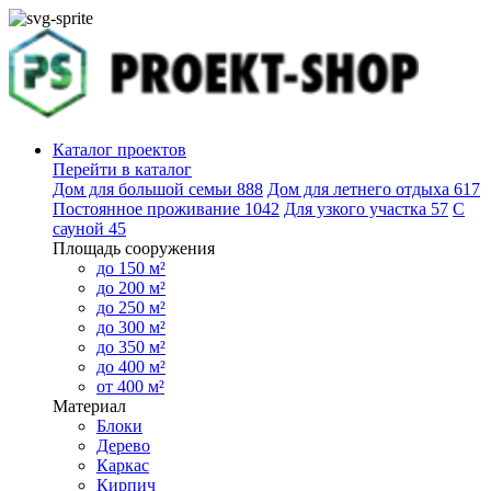
Каталог проектов
Перейти в каталог
Дом для большой семьи
888
Дом для летнего отдыха
617
Постоянное проживание
1042
Для узкого участка
57
С
сауной
45
Площадь сооружения
до 150 м²
до 200 м²
до 250 м²
до 300 м²
до 350 м²
до 400 м²
от 400 м²
Материал
Блоки
Дерево
Каркас
Кирпич