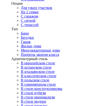
Опции
Для узких участков
На 2 семьи
С гаражом
С сауной
С терассой
Тип
Бани
Беседки
Гараж
Жилые дома
Многоквартирные дома
Проекты эконом класса
Архитектурный стиль
В европейском стиле
В испанском стиле
В итальянском стиле
В классическом стиле
В польском стиле
В современном стиле
В стиле конструктивизма
В стиле кубизм
В стиле минимализм
В стиле модерн
В стиле прованс