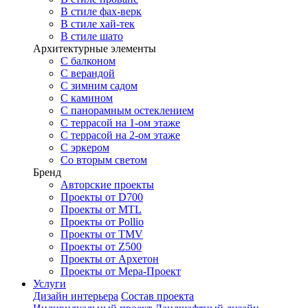
В стиле фах-верк
В стиле хай-тек
В стиле шато
Архитектурные элементы
С балконом
С верандой
С зимним садом
С камином
С панорамным остеклением
С террасой на 1-ом этаже
С террасой на 2-ом этаже
С эркером
Со вторым светом
Бренд
Авторские проекты
Проекты от D700
Проекты от MTL
Проекты от Pollio
Проекты от TMV
Проекты от Z500
Проекты от Архетон
Проекты от Мера-Проект
Услуги
Дизайн интерьера
Состав проекта