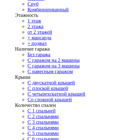
Сруб
Комбинированный
Этажность
1 этаж
2 этажа
от 2 этажей
+ мансарда
+ подвал
Наличие гаража
Без гаража
С гаражом на 2 машины
С гаражом на 3 машины
С навесным гаражом
Крыша
С двускатной крышей
С плоской крышей
С четырехскатной крышей
Со сложной крышей
Количество спален
С 1 спальней
С 2 спальнями
С 3 спальнями
С 4 спальнями
С 5 спальнями
С 6 спальнями