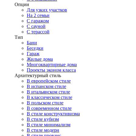
Опции
Для узких участков
На 2 семьи
С гаражом
С сауной
С терассой
Тип
Бани
Беседки
Гараж
Жилые дома
Многоквартирные дома
Проекты эконом класса
Архитектурный стиль
В европейском стиле
В испанском стиле
В итальянском стиле
В классическом стиле
В польском стиле
В современном стиле
В стиле конструктивизма
В стиле кубизм
В стиле минимализм
В стиле модерн
В стиле прованс