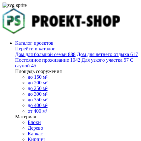
Каталог проектов
Перейти в каталог
Дом для большой семьи
888
Дом для летнего отдыха
617
Постоянное проживание
1042
Для узкого участка
57
С
сауной
45
Площадь сооружения
до 150 м²
до 200 м²
до 250 м²
до 300 м²
до 350 м²
до 400 м²
от 400 м²
Материал
Блоки
Дерево
Каркас
Кирпич