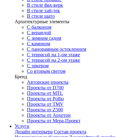
В стиле фах-верк
В стиле хай-тек
В стиле шато
Архитектурные элементы
С балконом
С верандой
С зимним садом
С камином
С панорамным остеклением
С террасой на 1-ом этаже
С террасой на 2-ом этаже
С эркером
Со вторым светом
Бренд
Авторские проекты
Проекты от D700
Проекты от MTL
Проекты от Pollio
Проекты от TMV
Проекты от Z500
Проекты от Архетон
Проекты от Мера-Проект
Услуги
Дизайн интерьера
Состав проекта