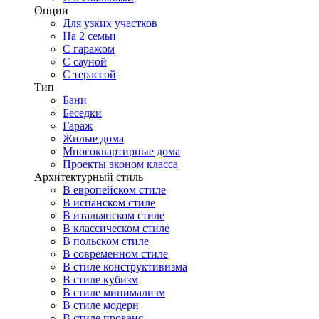
Опции
Для узких участков
На 2 семьи
С гаражом
С сауной
С терассой
Тип
Бани
Беседки
Гараж
Жилые дома
Многоквартирные дома
Проекты эконом класса
Архитектурный стиль
В европейском стиле
В испанском стиле
В итальянском стиле
В классическом стиле
В польском стиле
В современном стиле
В стиле конструктивизма
В стиле кубизм
В стиле минимализм
В стиле модерн
В стиле прованс