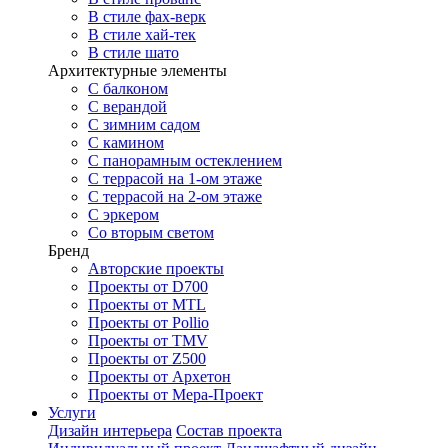
В стиле фах-верк
В стиле хай-тек
В стиле шато
Архитектурные элементы
С балконом
С верандой
С зимним садом
С камином
С панорамным остеклением
С террасой на 1-ом этаже
С террасой на 2-ом этаже
С эркером
Со вторым светом
Бренд
Авторские проекты
Проекты от D700
Проекты от MTL
Проекты от Pollio
Проекты от TMV
Проекты от Z500
Проекты от Архетон
Проекты от Мера-Проект
Услуги
Дизайн интерьера
Состав проекта