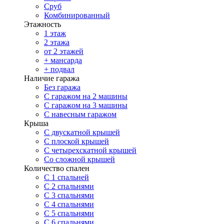
Сруб
Комбинированный
Этажность
1 этаж
2 этажа
от 2 этажей
+ мансарда
+ подвал
Наличие гаража
Без гаража
С гаражом на 2 машины
С гаражом на 3 машины
С навесным гаражом
Крыша
С двускатной крышей
С плоской крышей
С четырехскатной крышей
Со сложной крышей
Количество спален
С 1 спальней
С 2 спальнями
С 3 спальнями
С 4 спальнями
С 5 спальнями
С 6 спальнями