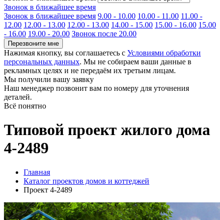
Звонок в ближайшее время
Звонок в ближайшее время
9.00 - 10.00
10.00 - 11.00
11.00 -
12.00
12.00 - 13.00
12.00 - 13.00
14.00 - 15.00
15.00 - 16.00
15.00
- 16.00
19.00 - 20.00
Звонок после 20.00
Перезвоните мне
Нажимая кнопку, вы соглашаетесь с
Условиями обработки
персональных данных
. Мы не собираем ваши данные в
рекламных целях и не передаём их третьим лицам.
Мы получили вашу заявку
Наш менеджер позвонит вам по номеру
для уточнения
деталей.
Всё понятно
Типовой проект жилого дома
4-2489
Главная
Каталог проектов домов и коттеджей
Проект 4-2489