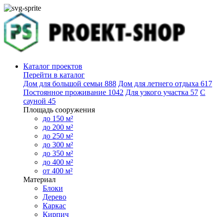
Каталог проектов
Перейти в каталог
Дом для большой семьи
888
Дом для летнего отдыха
617
Постоянное проживание
1042
Для узкого участка
57
С
сауной
45
Площадь сооружения
до 150 м²
до 200 м²
до 250 м²
до 300 м²
до 350 м²
до 400 м²
от 400 м²
Материал
Блоки
Дерево
Каркас
Кирпич