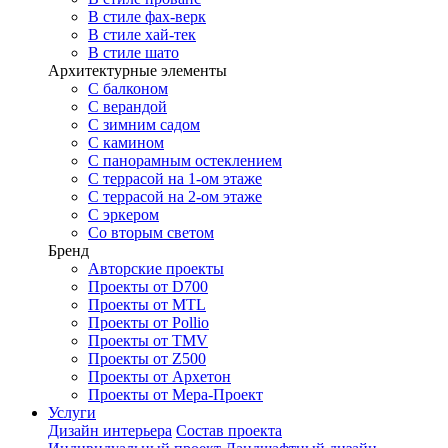
В стиле фах-верк
В стиле хай-тек
В стиле шато
Архитектурные элементы
С балконом
С верандой
С зимним садом
С камином
С панорамным остеклением
С террасой на 1-ом этаже
С террасой на 2-ом этаже
С эркером
Со вторым светом
Бренд
Авторские проекты
Проекты от D700
Проекты от MTL
Проекты от Pollio
Проекты от TMV
Проекты от Z500
Проекты от Архетон
Проекты от Мера-Проект
Услуги
Дизайн интерьера
Состав проекта