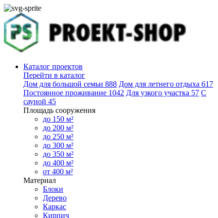
Каталог проектов
Перейти в каталог
Дом для большой семьи
888
Дом для летнего отдыха
617
Постоянное проживание
1042
Для узкого участка
57
С
сауной
45
Площадь сооружения
до 150 м²
до 200 м²
до 250 м²
до 300 м²
до 350 м²
до 400 м²
от 400 м²
Материал
Блоки
Дерево
Каркас
Кирпич