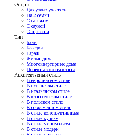
Опции
Для узких участков
На 2 семьи
С гаражом
С сауной
С терассой
Тип
Бани
Беседки
Гараж
Жилые дома
Многоквартирные дома
Проекты эконом класса
Архитектурный стиль
В европейском стиле
В испанском стиле
В итальянском стиле
В классическом стиле
В польском стиле
В современном стиле
В стиле конструктивизма
В стиле кубизм
В стиле минимализм
В стиле модерн
В стиле прованс