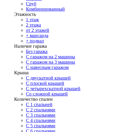
Сруб
Комбинированный
Этажность
1 этаж
2 этажа
от 2 этажей
+ мансарда
+ подвал
Наличие гаража
Без гаража
С гаражом на 2 машины
С гаражом на 3 машины
С навесным гаражом
Крыша
С двускатной крышей
С плоской крышей
С четырехскатной крышей
Со сложной крышей
Количество спален
С 1 спальней
С 2 спальнями
С 3 спальнями
С 4 спальнями
С 5 спальнями
С 6 спальнями