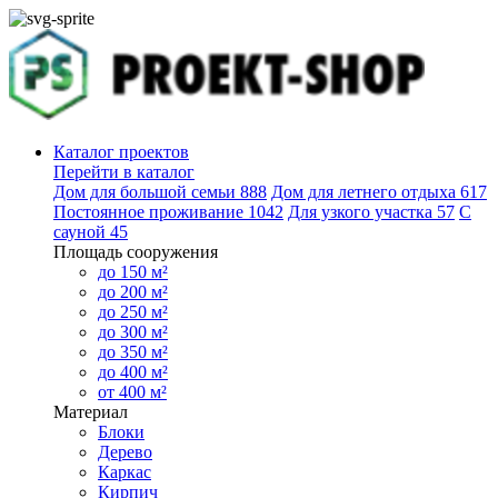
Каталог проектов
Перейти в каталог
Дом для большой семьи
888
Дом для летнего отдыха
617
Постоянное проживание
1042
Для узкого участка
57
С
сауной
45
Площадь сооружения
до 150 м²
до 200 м²
до 250 м²
до 300 м²
до 350 м²
до 400 м²
от 400 м²
Материал
Блоки
Дерево
Каркас
Кирпич