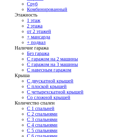
Сруб
Комбинированный
Этажность
1 этаж
2 этажа
от 2 этажей
+ мансарда
+ подвал
Наличие гаража
Без гаража
С гаражом на 2 машины
С гаражом на 3 машины
С навесным гаражом
Крыша
С двускатной крышей
С плоской крышей
С четырехскатной крышей
Со сложной крышей
Количество спален
С 1 спальней
С 2 спальнями
С 3 спальнями
С 4 спальнями
С 5 спальнями
С 6 спальнями