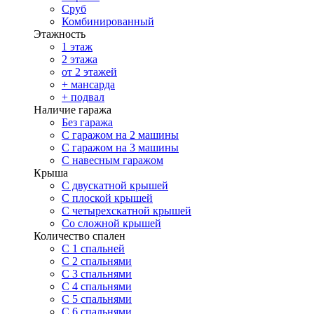
Сруб
Комбинированный
Этажность
1 этаж
2 этажа
от 2 этажей
+ мансарда
+ подвал
Наличие гаража
Без гаража
С гаражом на 2 машины
С гаражом на 3 машины
С навесным гаражом
Крыша
С двускатной крышей
С плоской крышей
С четырехскатной крышей
Со сложной крышей
Количество спален
С 1 спальней
С 2 спальнями
С 3 спальнями
С 4 спальнями
С 5 спальнями
С 6 спальнями