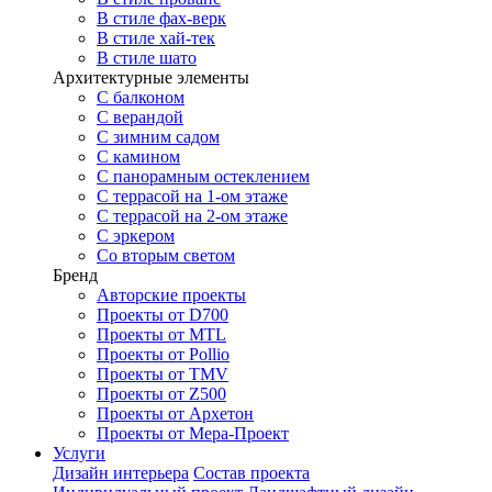
В стиле фах-верк
В стиле хай-тек
В стиле шато
Архитектурные элементы
С балконом
С верандой
С зимним садом
С камином
С панорамным остеклением
С террасой на 1-ом этаже
С террасой на 2-ом этаже
С эркером
Со вторым светом
Бренд
Авторские проекты
Проекты от D700
Проекты от MTL
Проекты от Pollio
Проекты от TMV
Проекты от Z500
Проекты от Архетон
Проекты от Мера-Проект
Услуги
Дизайн интерьера
Состав проекта