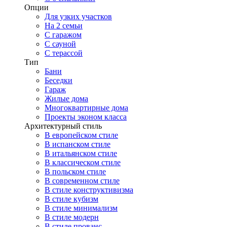
Опции
Для узких участков
На 2 семьи
С гаражом
С сауной
С терассой
Тип
Бани
Беседки
Гараж
Жилые дома
Многоквартирные дома
Проекты эконом класса
Архитектурный стиль
В европейском стиле
В испанском стиле
В итальянском стиле
В классическом стиле
В польском стиле
В современном стиле
В стиле конструктивизма
В стиле кубизм
В стиле минимализм
В стиле модерн
В стиле прованс