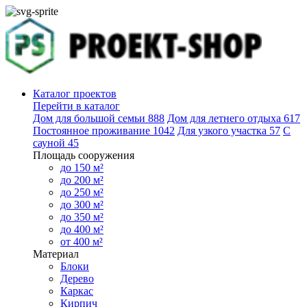
Каталог проектов
Перейти в каталог
Дом для большой семьи
888
Дом для летнего отдыха
617
Постоянное проживание
1042
Для узкого участка
57
С
сауной
45
Площадь сооружения
до 150 м²
до 200 м²
до 250 м²
до 300 м²
до 350 м²
до 400 м²
от 400 м²
Материал
Блоки
Дерево
Каркас
Кирпич