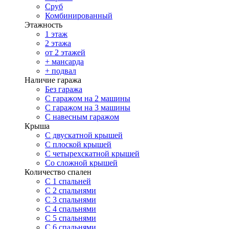
Сруб
Комбинированный
Этажность
1 этаж
2 этажа
от 2 этажей
+ мансарда
+ подвал
Наличие гаража
Без гаража
С гаражом на 2 машины
С гаражом на 3 машины
С навесным гаражом
Крыша
С двускатной крышей
С плоской крышей
С четырехскатной крышей
Со сложной крышей
Количество спален
С 1 спальней
С 2 спальнями
С 3 спальнями
С 4 спальнями
С 5 спальнями
С 6 спальнями