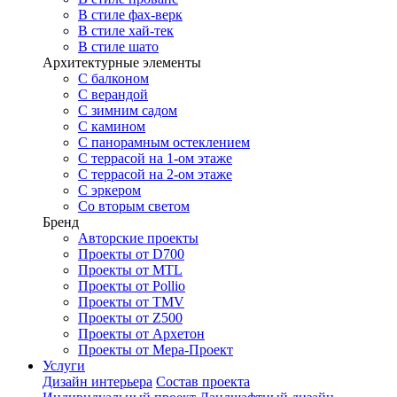
В стиле фах-верк
В стиле хай-тек
В стиле шато
Архитектурные элементы
С балконом
С верандой
С зимним садом
С камином
С панорамным остеклением
С террасой на 1-ом этаже
С террасой на 2-ом этаже
С эркером
Со вторым светом
Бренд
Авторские проекты
Проекты от D700
Проекты от MTL
Проекты от Pollio
Проекты от TMV
Проекты от Z500
Проекты от Архетон
Проекты от Мера-Проект
Услуги
Дизайн интерьера
Состав проекта