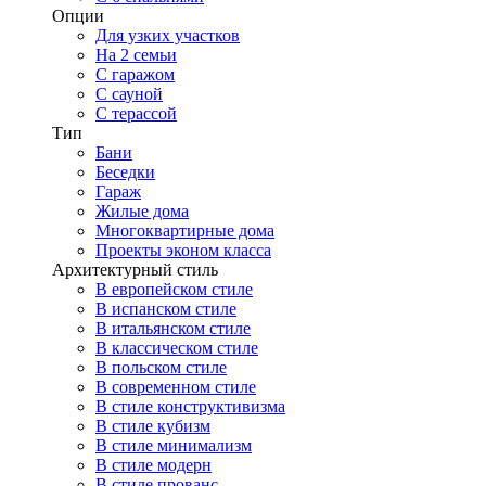
Опции
Для узких участков
На 2 семьи
С гаражом
С сауной
С терассой
Тип
Бани
Беседки
Гараж
Жилые дома
Многоквартирные дома
Проекты эконом класса
Архитектурный стиль
В европейском стиле
В испанском стиле
В итальянском стиле
В классическом стиле
В польском стиле
В современном стиле
В стиле конструктивизма
В стиле кубизм
В стиле минимализм
В стиле модерн
В стиле прованс