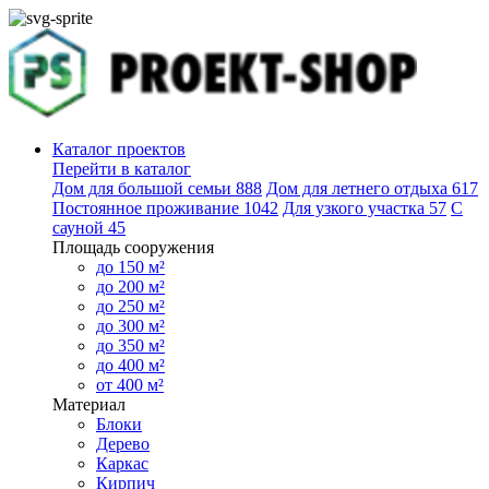
Каталог проектов
Перейти в каталог
Дом для большой семьи
888
Дом для летнего отдыха
617
Постоянное проживание
1042
Для узкого участка
57
С
сауной
45
Площадь сооружения
до 150 м²
до 200 м²
до 250 м²
до 300 м²
до 350 м²
до 400 м²
от 400 м²
Материал
Блоки
Дерево
Каркас
Кирпич