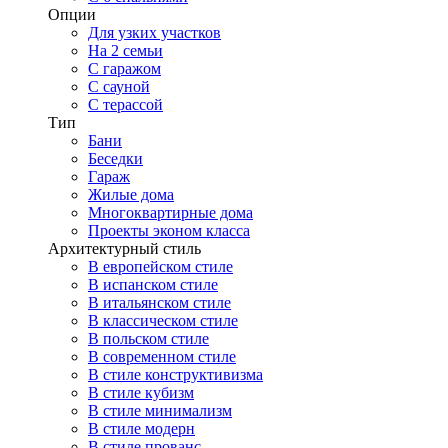
Опции
Для узких участков
На 2 семьи
С гаражом
С сауной
С терассой
Тип
Бани
Беседки
Гараж
Жилые дома
Многоквартирные дома
Проекты эконом класса
Архитектурный стиль
В европейском стиле
В испанском стиле
В итальянском стиле
В классическом стиле
В польском стиле
В современном стиле
В стиле конструктивизма
В стиле кубизм
В стиле минимализм
В стиле модерн
В стиле прованс