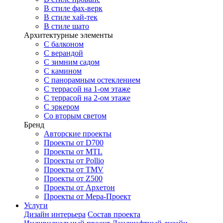
В стиле фах-верк
В стиле хай-тек
В стиле шато
Архитектурные элементы
С балконом
С верандой
С зимним садом
С камином
С панорамным остеклением
С террасой на 1-ом этаже
С террасой на 2-ом этаже
С эркером
Со вторым светом
Бренд
Авторские проекты
Проекты от D700
Проекты от MTL
Проекты от Pollio
Проекты от TMV
Проекты от Z500
Проекты от Архетон
Проекты от Мера-Проект
Услуги
Дизайн интерьера
Состав проекта