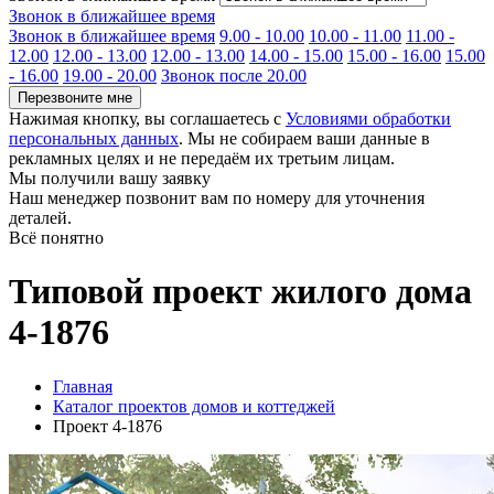
Звонок в ближайшее время
Звонок в ближайшее время
9.00 - 10.00
10.00 - 11.00
11.00 -
12.00
12.00 - 13.00
12.00 - 13.00
14.00 - 15.00
15.00 - 16.00
15.00
- 16.00
19.00 - 20.00
Звонок после 20.00
Перезвоните мне
Нажимая кнопку, вы соглашаетесь с
Условиями обработки
персональных данных
. Мы не собираем ваши данные в
рекламных целях и не передаём их третьим лицам.
Мы получили вашу заявку
Наш менеджер позвонит вам по номеру
для уточнения
деталей.
Всё понятно
Типовой проект жилого дома
4-1876
Главная
Каталог проектов домов и коттеджей
Проект 4-1876