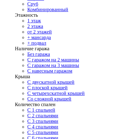
Сруб
Комбинированный
Этажность
1 этаж
2 этажа
от 2 этажей
+ мансарда
+ подвал
Наличие гаража
Без гаража
С гаражом на 2 машины
С гаражом на 3 машины
С навесным гаражом
Крыша
С двускатной крышей
С плоской крышей
С четырехскатной крышей
Со сложной крышей
Количество спален
С 1 спальней
С 2 спальнями
С 3 спальнями
С 4 спальнями
С 5 спальнями
С 6 спальнями