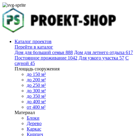
Каталог проектов
Перейти в каталог
Дом для большой семьи
888
Дом для летнего отдыха
617
Постоянное проживание
1042
Для узкого участка
57
С
сауной
45
Площадь сооружения
до 150 м²
до 200 м²
до 250 м²
до 300 м²
до 350 м²
до 400 м²
от 400 м²
Материал
Блоки
Дерево
Каркас
Кирпич