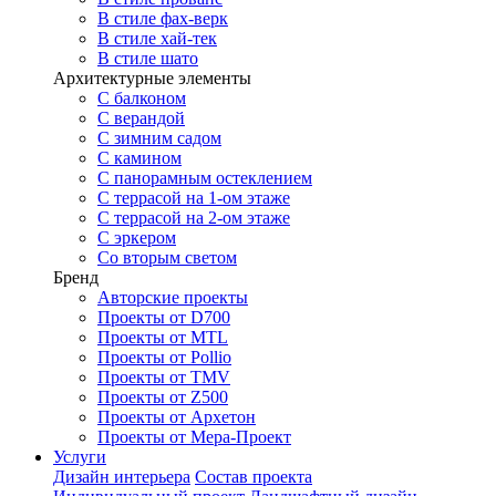
В стиле фах-верк
В стиле хай-тек
В стиле шато
Архитектурные элементы
С балконом
С верандой
С зимним садом
С камином
С панорамным остеклением
С террасой на 1-ом этаже
С террасой на 2-ом этаже
С эркером
Со вторым светом
Бренд
Авторские проекты
Проекты от D700
Проекты от MTL
Проекты от Pollio
Проекты от TMV
Проекты от Z500
Проекты от Архетон
Проекты от Мера-Проект
Услуги
Дизайн интерьера
Состав проекта