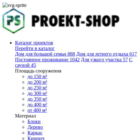
Каталог проектов
Перейти в каталог
Дом для большой семьи
888
Дом для летнего отдыха
617
Постоянное проживание
1042
Для узкого участка
57
С
сауной
45
Площадь сооружения
до 150 м²
до 200 м²
до 250 м²
до 300 м²
до 350 м²
до 400 м²
от 400 м²
Материал
Блоки
Дерево
Каркас
Кирпич