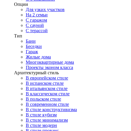
Опции
Для узких участков
На 2 семьи
С гаражом
С сауной
С терассой
Тип
Бани
Беседки
Гараж
Жилые дома
Многоквартирные дома
Проекты эконом класса
Архитектурный стиль
В европейском стиле
В испанском стиле
В итальянском стиле
В классическом стиле
В польском стиле
В современном стиле
В стиле конструктивизма
В стиле кубизм
В стиле минимализм
В стиле модерн
В стиле прованс