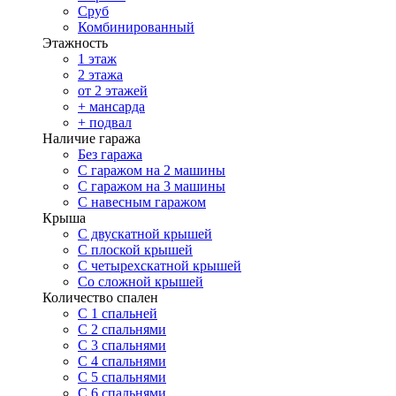
Сруб
Комбинированный
Этажность
1 этаж
2 этажа
от 2 этажей
+ мансарда
+ подвал
Наличие гаража
Без гаража
С гаражом на 2 машины
С гаражом на 3 машины
С навесным гаражом
Крыша
С двускатной крышей
С плоской крышей
С четырехскатной крышей
Со сложной крышей
Количество спален
С 1 спальней
С 2 спальнями
С 3 спальнями
С 4 спальнями
С 5 спальнями
С 6 спальнями