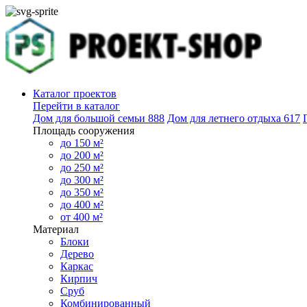
Каталог проектов
Перейти в каталог
Дом для большой семьи
888
Дом для летнего отдыха
617
Площадь сооружения
до 150 м²
до 200 м²
до 250 м²
до 300 м²
до 350 м²
до 400 м²
от 400 м²
Материал
Блоки
Дерево
Каркас
Кирпич
Сруб
Комбинированный