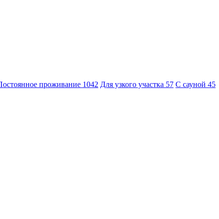
Постоянное проживание
1042
Для узкого участка
57
С сауной
45