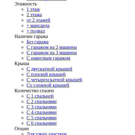
Этажность
1 этаж
2 этажа
от 2 этажей
+ мансарда
+ подвал
Наличие гаража
Без гаража
С гаражом на 2 машины
С гаражом на 3 машины
С навесным гаражом
Крыша
С двускатной крышей
С плоской крышей
С четырехскатной крышей
Со сложной крышей
Количество спален
С 1 спальней
С 2 спальнями
С 3 спальнями
С 4 спальнями
С 5 спальнями
С 6 спальнями
Опции
Для узких участков