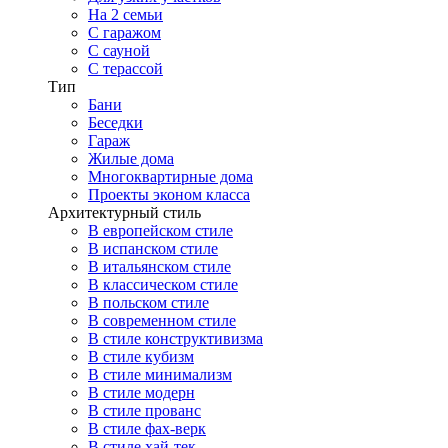
На 2 семьи
С гаражом
С сауной
С терассой
Тип
Бани
Беседки
Гараж
Жилые дома
Многоквартирные дома
Проекты эконом класса
Архитектурный стиль
В европейском стиле
В испанском стиле
В итальянском стиле
В классическом стиле
В польском стиле
В современном стиле
В стиле конструктивизма
В стиле кубизм
В стиле минимализм
В стиле модерн
В стиле прованс
В стиле фах-верк
В стиле хай-тек