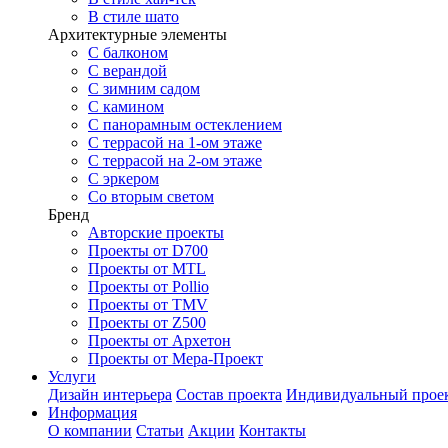
В стиле шато
Архитектурные элементы
С балконом
С верандой
С зимним садом
С камином
С панорамным остеклением
С террасой на 1-ом этаже
С террасой на 2-ом этаже
С эркером
Со вторым светом
Бренд
Авторские проекты
Проекты от D700
Проекты от MTL
Проекты от Pollio
Проекты от TMV
Проекты от Z500
Проекты от Архетон
Проекты от Мера-Проект
Услуги
Дизайн интерьера
Состав проекта
Индивидуальный прое
Информация
О компании
Статьи
Акции
Контакты