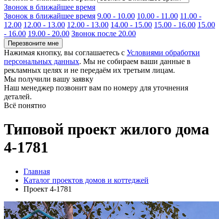
Звонок в ближайшее время
Звонок в ближайшее время
9.00 - 10.00
10.00 - 11.00
11.00 -
12.00
12.00 - 13.00
12.00 - 13.00
14.00 - 15.00
15.00 - 16.00
15.00
- 16.00
19.00 - 20.00
Звонок после 20.00
Перезвоните мне
Нажимая кнопку, вы соглашаетесь с
Условиями обработки
персональных данных
. Мы не собираем ваши данные в
рекламных целях и не передаём их третьим лицам.
Мы получили вашу заявку
Наш менеджер позвонит вам по номеру
для уточнения
деталей.
Всё понятно
Типовой проект жилого дома
4-1781
Главная
Каталог проектов домов и коттеджей
Проект 4-1781