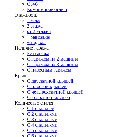
Сруб
Комбинированный
Этажность
1 этаж
2 этажа
от 2 этажей
+ мансарда
+ подвал
Наличие гаража
Без гаража
С гаражом на 2 машины
С гаражом на 3 машины
С навесным гаражом
Крыша
С двускатной крышей
С плоской крышей
С четырехскатной крышей
Со сложной крышей
Количество спален
С 1 спальней
С 2 спальнями
С 3 спальнями
С 4 спальнями
С 5 спальнями
С 6 спальнями