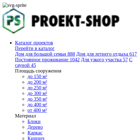
Каталог проектов
Перейти в каталог
Дом для большой семьи
888
Дом для летнего отдыха
617
Постоянное проживание
1042
Для узкого участка
57
С
сауной
45
Площадь сооружения
до 150 м²
до 200 м²
до 250 м²
до 300 м²
до 350 м²
до 400 м²
от 400 м²
Материал
Блоки
Дерево
Каркас
Кирпич