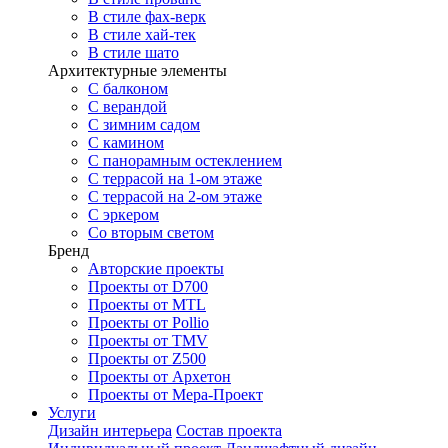
В стиле фах-верк
В стиле хай-тек
В стиле шато
Архитектурные элементы
С балконом
С верандой
С зимним садом
С камином
С панорамным остеклением
С террасой на 1-ом этаже
С террасой на 2-ом этаже
С эркером
Со вторым светом
Бренд
Авторские проекты
Проекты от D700
Проекты от MTL
Проекты от Pollio
Проекты от TMV
Проекты от Z500
Проекты от Архетон
Проекты от Мера-Проект
Услуги
Дизайн интерьера
Состав проекта