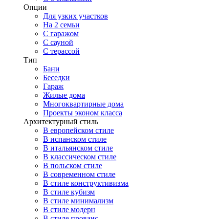
Опции
Для узких участков
На 2 семьи
С гаражом
С сауной
С терассой
Тип
Бани
Беседки
Гараж
Жилые дома
Многоквартирные дома
Проекты эконом класса
Архитектурный стиль
В европейском стиле
В испанском стиле
В итальянском стиле
В классическом стиле
В польском стиле
В современном стиле
В стиле конструктивизма
В стиле кубизм
В стиле минимализм
В стиле модерн
В стиле прованс