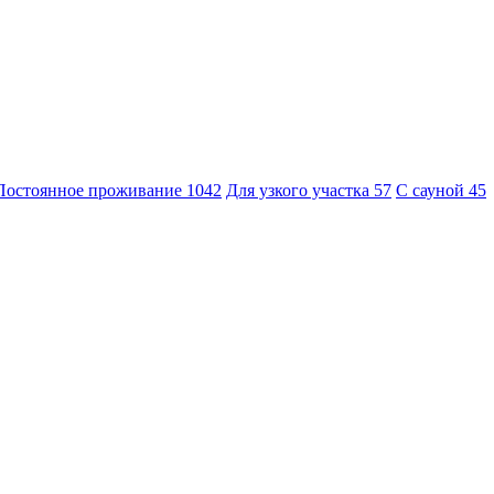
Постоянное проживание
1042
Для узкого участка
57
С сауной
45