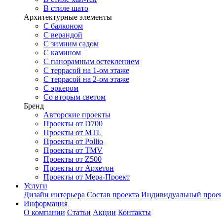
В стиле шато
Архитектурные элементы
С балконом
С верандой
С зимним садом
С камином
С панорамным остеклением
С террасой на 1-ом этаже
С террасой на 2-ом этаже
С эркером
Со вторым светом
Бренд
Авторские проекты
Проекты от D700
Проекты от MTL
Проекты от Pollio
Проекты от TMV
Проекты от Z500
Проекты от Архетон
Проекты от Мера-Проект
Услуги
Дизайн интерьера
Состав проекта
Индивидуальный прое
Информация
О компании
Статьи
Акции
Контакты