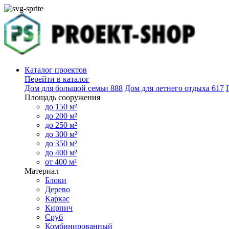
Каталог проектов
Перейти в каталог
Дом для большой семьи
888
Дом для летнего отдыха
617
Площадь сооружения
до 150 м²
до 200 м²
до 250 м²
до 300 м²
до 350 м²
до 400 м²
от 400 м²
Материал
Блоки
Дерево
Каркас
Кирпич
Сруб
Комбинированный