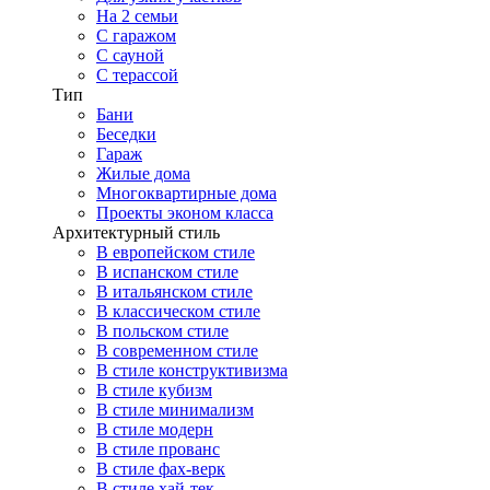
На 2 семьи
С гаражом
С сауной
С терассой
Тип
Бани
Беседки
Гараж
Жилые дома
Многоквартирные дома
Проекты эконом класса
Архитектурный стиль
В европейском стиле
В испанском стиле
В итальянском стиле
В классическом стиле
В польском стиле
В современном стиле
В стиле конструктивизма
В стиле кубизм
В стиле минимализм
В стиле модерн
В стиле прованс
В стиле фах-верк
В стиле хай-тек