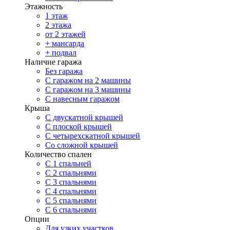
Этажность
1 этаж
2 этажа
от 2 этажей
+ мансарда
+ подвал
Наличие гаража
Без гаража
С гаражом на 2 машины
С гаражом на 3 машины
С навесным гаражом
Крыша
С двускатной крышей
С плоской крышей
С четырехскатной крышей
Со сложной крышей
Количество спален
С 1 спальней
С 2 спальнями
С 3 спальнями
С 4 спальнями
С 5 спальнями
С 6 спальнями
Опции
Для узких участков