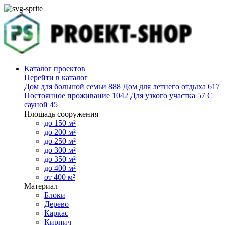
Каталог проектов
Перейти в каталог
Дом для большой семьи
888
Дом для летнего отдыха
617
Постоянное проживание
1042
Для узкого участка
57
С
сауной
45
Площадь сооружения
до 150 м²
до 200 м²
до 250 м²
до 300 м²
до 350 м²
до 400 м²
от 400 м²
Материал
Блоки
Дерево
Каркас
Кирпич