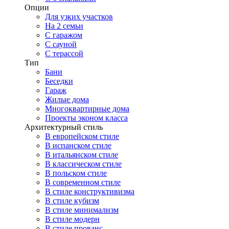
Опции
Для узких участков
На 2 семьи
С гаражом
С сауной
С терассой
Тип
Бани
Беседки
Гараж
Жилые дома
Многоквартирные дома
Проекты эконом класса
Архитектурный стиль
В европейском стиле
В испанском стиле
В итальянском стиле
В классическом стиле
В польском стиле
В современном стиле
В стиле конструктивизма
В стиле кубизм
В стиле минимализм
В стиле модерн
В стиле прованс