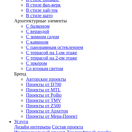
В стиле фах-верк
В стиле хай-тек
В стиле шато
Архитектурные элементы
С балконом
С верандой
С зимним садом
С камином
С панорамным остеклением
С террасой на 1-ом этаже
С террасой на 2-ом этаже
С эркером
Со вторым светом
Бренд
Авторские проекты
Проекты от D700
Проекты от MTL
Проекты от Pollio
Проекты от TMV
Проекты от Z500
Проекты от Архетон
Проекты от Мера-Проект
Услуги
Дизайн интерьера
Состав проекта