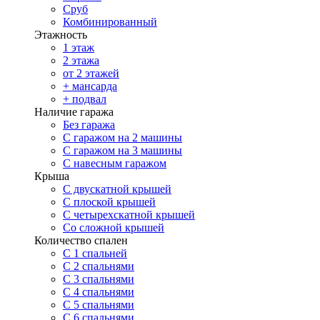
Сруб
Комбинированный
Этажность
1 этаж
2 этажа
от 2 этажей
+ мансарда
+ подвал
Наличие гаража
Без гаража
С гаражом на 2 машины
С гаражом на 3 машины
С навесным гаражом
Крыша
С двускатной крышей
С плоской крышей
С четырехскатной крышей
Со сложной крышей
Количество спален
С 1 спальней
С 2 спальнями
С 3 спальнями
С 4 спальнями
С 5 спальнями
С 6 спальнями