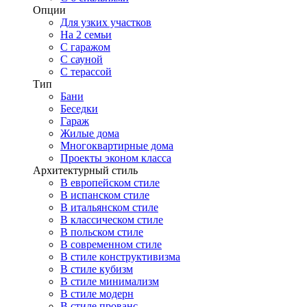
Опции
Для узких участков
На 2 семьи
С гаражом
С сауной
С терассой
Тип
Бани
Беседки
Гараж
Жилые дома
Многоквартирные дома
Проекты эконом класса
Архитектурный стиль
В европейском стиле
В испанском стиле
В итальянском стиле
В классическом стиле
В польском стиле
В современном стиле
В стиле конструктивизма
В стиле кубизм
В стиле минимализм
В стиле модерн
В стиле прованс