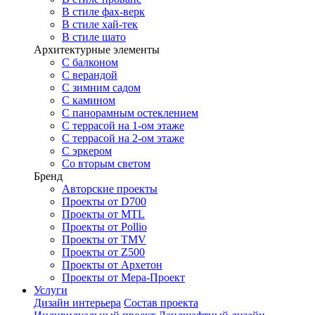
В стиле фах-верк
В стиле хай-тек
В стиле шато
Архитектурные элементы
С балконом
С верандой
С зимним садом
С камином
С панорамным остеклением
С террасой на 1-ом этаже
С террасой на 2-ом этаже
С эркером
Со вторым светом
Бренд
Авторские проекты
Проекты от D700
Проекты от MTL
Проекты от Pollio
Проекты от TMV
Проекты от Z500
Проекты от Архетон
Проекты от Мера-Проект
Услуги
Дизайн интерьера
Состав проекта