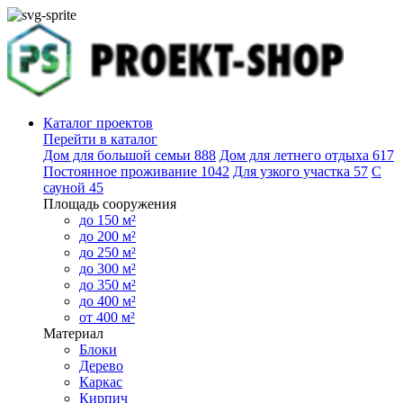
Каталог проектов
Перейти в каталог
Дом для большой семьи
888
Дом для летнего отдыха
617
Постоянное проживание
1042
Для узкого участка
57
С
сауной
45
Площадь сооружения
до 150 м²
до 200 м²
до 250 м²
до 300 м²
до 350 м²
до 400 м²
от 400 м²
Материал
Блоки
Дерево
Каркас
Кирпич