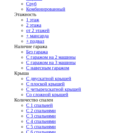
Сруб
Комбинированный
Этажность
1 этаж
2 этажа
от 2 этажей
+ мансарда
+ подвал
Наличие гаража
Без гаража
С гаражом на 2 машины
С гаражом на 3 машины
С навесным гаражом
Крыша
С двускатной крышей
С плоской крышей
С четырехскатной крышей
Со сложной крышей
Количество спален
С 1 спальней
С 2 спальнями
С 3 спальнями
С 4 спальнями
С 5 спальнями
С 6 спальнями