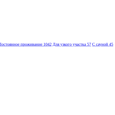
Постоянное проживание
1042
Для узкого участка
57
С сауной
45