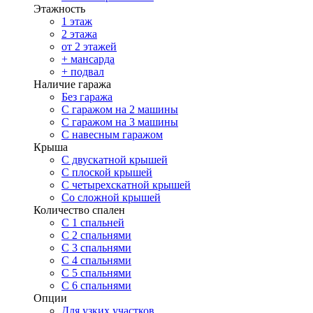
Этажность
1 этаж
2 этажа
от 2 этажей
+ мансарда
+ подвал
Наличие гаража
Без гаража
С гаражом на 2 машины
С гаражом на 3 машины
С навесным гаражом
Крыша
С двускатной крышей
С плоской крышей
С четырехскатной крышей
Со сложной крышей
Количество спален
С 1 спальней
С 2 спальнями
С 3 спальнями
С 4 спальнями
С 5 спальнями
С 6 спальнями
Опции
Для узких участков