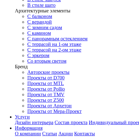
В стиле шато
Архитектурные элементы
С балконом
С верандой
С зимним садом
С камином
С панорамным остеклением
С террасой на 1-ом этаже
С террасой на 2-ом этаже
С эркером
Со вторым светом
Бренд
Авторские проекты
Проекты от D700
Проекты от MTL
Проекты от Pollio
Проекты от TMV
Проекты от Z500
Проекты от Архетон
Проекты от Мера-Проект
Услуги
Дизайн интерьера
Состав проекта
Индивидуальный прое
Информация
О компании
Статьи
Акции
Контакты