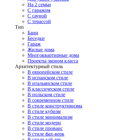
На 2 семьи
С гаражом
С сауной
С терассой
Тип
Бани
Беседки
Гараж
Жилые дома
Многоквартирные дома
Проекты эконом класса
Архитектурный стиль
В европейском стиле
В испанском стиле
В итальянском стиле
В классическом стиле
В польском стиле
В современном стиле
В стиле конструктивизма
В стиле кубизм
В стиле минимализм
В стиле модерн
В стиле прованс
В стиле фах-верк
В стиле хай-тек