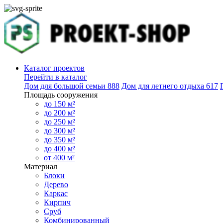
Каталог проектов
Перейти в каталог
Дом для большой семьи
888
Дом для летнего отдыха
617
Площадь сооружения
до 150 м²
до 200 м²
до 250 м²
до 300 м²
до 350 м²
до 400 м²
от 400 м²
Материал
Блоки
Дерево
Каркас
Кирпич
Сруб
Комбинированный