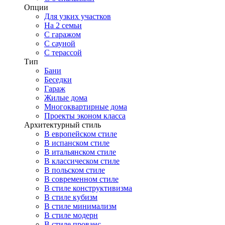
Опции
Для узких участков
На 2 семьи
С гаражом
С сауной
С терассой
Тип
Бани
Беседки
Гараж
Жилые дома
Многоквартирные дома
Проекты эконом класса
Архитектурный стиль
В европейском стиле
В испанском стиле
В итальянском стиле
В классическом стиле
В польском стиле
В современном стиле
В стиле конструктивизма
В стиле кубизм
В стиле минимализм
В стиле модерн
В стиле прованс