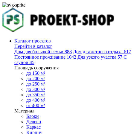
Каталог проектов
Перейти в каталог
Дом для большой семьи
888
Дом для летнего отдыха
617
Постоянное проживание
1042
Для узкого участка
57
С
сауной
45
Площадь сооружения
до 150 м²
до 200 м²
до 250 м²
до 300 м²
до 350 м²
до 400 м²
от 400 м²
Материал
Блоки
Дерево
Каркас
Кирпич