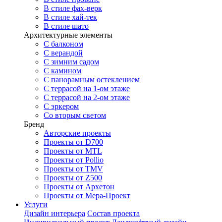
В стиле фах-верк
В стиле хай-тек
В стиле шато
Архитектурные элементы
С балконом
С верандой
С зимним садом
С камином
С панорамным остеклением
С террасой на 1-ом этаже
С террасой на 2-ом этаже
С эркером
Со вторым светом
Бренд
Авторские проекты
Проекты от D700
Проекты от MTL
Проекты от Pollio
Проекты от TMV
Проекты от Z500
Проекты от Архетон
Проекты от Мера-Проект
Услуги
Дизайн интерьера
Состав проекта