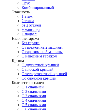
Сруб
Комбинированный
Этажность
1 этаж
2 этажа
от 2 этажей
+ мансарда
+ подвал
Наличие гаража
Без гаража
С гаражом на 2 машины
С гаражом на 3 машины
С навесным гаражом
Крыша
С двускатной крышей
С плоской крышей
С четырехскатной крышей
Со сложной крышей
Количество спален
С 1 спальней
С 2 спальнями
С 3 спальнями
С 4 спальнями
С 5 спальнями
С 6 спальнями