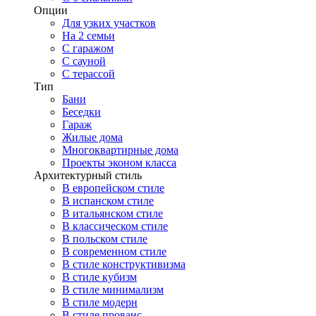
Опции
Для узких участков
На 2 семьи
С гаражом
С сауной
С терассой
Тип
Бани
Беседки
Гараж
Жилые дома
Многоквартирные дома
Проекты эконом класса
Архитектурный стиль
В европейском стиле
В испанском стиле
В итальянском стиле
В классическом стиле
В польском стиле
В современном стиле
В стиле конструктивизма
В стиле кубизм
В стиле минимализм
В стиле модерн
В стиле прованс