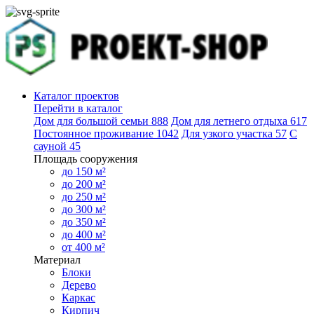
Каталог проектов
Перейти в каталог
Дом для большой семьи
888
Дом для летнего отдыха
617
Постоянное проживание
1042
Для узкого участка
57
С
сауной
45
Площадь сооружения
до 150 м²
до 200 м²
до 250 м²
до 300 м²
до 350 м²
до 400 м²
от 400 м²
Материал
Блоки
Дерево
Каркас
Кирпич