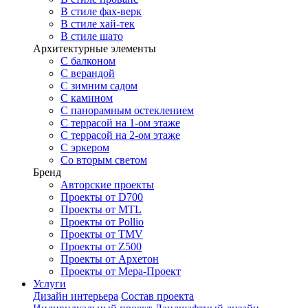
В стиле фах-верк
В стиле хай-тек
В стиле шато
Архитектурные элементы
С балконом
С верандой
С зимним садом
С камином
С панорамным остеклением
С террасой на 1-ом этаже
С террасой на 2-ом этаже
С эркером
Со вторым светом
Бренд
Авторские проекты
Проекты от D700
Проекты от MTL
Проекты от Pollio
Проекты от TMV
Проекты от Z500
Проекты от Архетон
Проекты от Мера-Проект
Услуги
Дизайн интерьера
Состав проекта