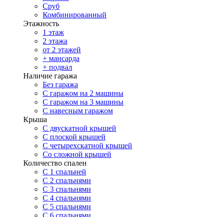
Сруб
Комбинированный
Этажность
1 этаж
2 этажа
от 2 этажей
+ мансарда
+ подвал
Наличие гаража
Без гаража
С гаражом на 2 машины
С гаражом на 3 машины
С навесным гаражом
Крыша
С двускатной крышей
С плоской крышей
С четырехскатной крышей
Со сложной крышей
Количество спален
С 1 спальней
С 2 спальнями
С 3 спальнями
С 4 спальнями
С 5 спальнями
С 6 спальнями