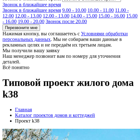
Звонок в ближайшее время
Звонок в ближайшее время
9.00 - 10.00
10.00 - 11.00
11.00 -
12.00
12.00 - 13.00
12.00 - 13.00
14.00 - 15.00
15.00 - 16.00
15.00
- 16.00
19.00 - 20.00
Звонок после 20.00
Перезвоните мне
Нажимая кнопку, вы соглашаетесь с
Условиями обработки
персональных данных
. Мы не собираем ваши данные в
рекламных целях и не передаём их третьим лицам.
Мы получили вашу заявку
Наш менеджер позвонит вам по номеру
для уточнения
деталей.
Всё понятно
Типовой проект жилого дома
k38
Главная
Каталог проектов домов и коттеджей
Проект k38