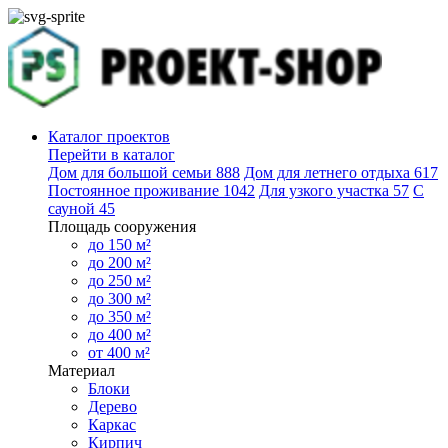
Каталог проектов
Перейти в каталог
Дом для большой семьи
888
Дом для летнего отдыха
617
Постоянное проживание
1042
Для узкого участка
57
С
сауной
45
Площадь сооружения
до 150 м²
до 200 м²
до 250 м²
до 300 м²
до 350 м²
до 400 м²
от 400 м²
Материал
Блоки
Дерево
Каркас
Кирпич