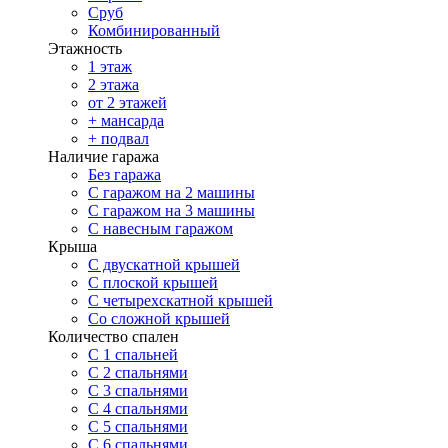
Сруб
Комбинированный
Этажность
1 этаж
2 этажа
от 2 этажей
+ мансарда
+ подвал
Наличие гаража
Без гаража
С гаражом на 2 машины
С гаражом на 3 машины
С навесным гаражом
Крыша
С двускатной крышей
С плоской крышей
С четырехскатной крышей
Со сложной крышей
Количество спален
С 1 спальней
С 2 спальнями
С 3 спальнями
С 4 спальнями
С 5 спальнями
С 6 спальнями