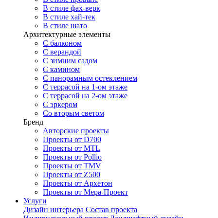
В стиле фах-верк
В стиле хай-тек
В стиле шато
Архитектурные элементы
С балконом
С верандой
С зимним садом
С камином
С панорамным остеклением
С террасой на 1-ом этаже
С террасой на 2-ом этаже
С эркером
Со вторым светом
Бренд
Авторские проекты
Проекты от D700
Проекты от MTL
Проекты от Pollio
Проекты от TMV
Проекты от Z500
Проекты от Архетон
Проекты от Мера-Проект
Услуги
Дизайн интерьера
Состав проекта