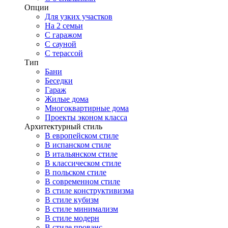
Опции
Для узких участков
На 2 семьи
С гаражом
С сауной
С терассой
Тип
Бани
Беседки
Гараж
Жилые дома
Многоквартирные дома
Проекты эконом класса
Архитектурный стиль
В европейском стиле
В испанском стиле
В итальянском стиле
В классическом стиле
В польском стиле
В современном стиле
В стиле конструктивизма
В стиле кубизм
В стиле минимализм
В стиле модерн
В стиле прованс