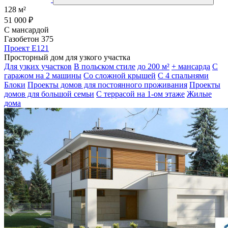
128 м²
51 000 ₽
С мансардой
Газобетон 375
Проект E121
Просторный дом для узкого участка
Для узких участков
В польском стиле
до 200 м²
+ мансарда
С
гаражом на 2 машины
Со сложной крышей
С 4 спальнями
Блоки
Проекты домов для постоянного проживания
Проекты
домов для большой семьи
С террасой на 1-ом этаже
Жилые
дома