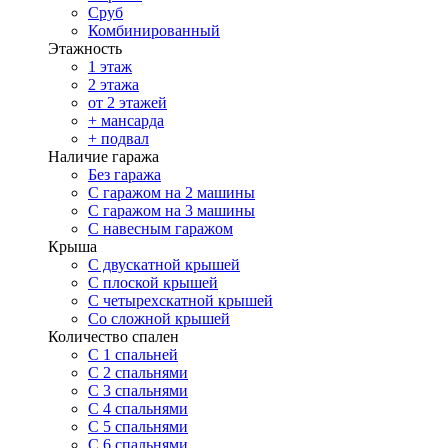
Сруб
Комбинированный
Этажность
1 этаж
2 этажа
от 2 этажей
+ мансарда
+ подвал
Наличие гаража
Без гаража
С гаражом на 2 машины
С гаражом на 3 машины
С навесным гаражом
Крыша
С двускатной крышей
С плоской крышей
С четырехскатной крышей
Со сложной крышей
Количество спален
С 1 спальней
С 2 спальнями
С 3 спальнями
С 4 спальнями
С 5 спальнями
С 6 спальнями