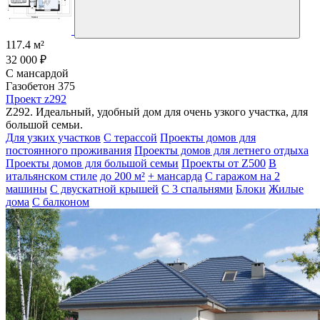
117.4 м²
32 000 ₽
С мансардой
Газобетон 375
Проект z292
Z292. Идеальный, удобный дом для очень узкого участка, для
большой семьи.
Для узких участков
С терассой
Проекты домов для
постоянного проживания
Проекты домов для летнего отдыха
Проекты домов для большой семьи
Проекты от Z500
В
итальянском стиле
до 200 м²
+ мансарда
С гаражом на 2
машины
С двускатной крышей
С 3 спальнями
Блоки
Жилые
дома
С балконом