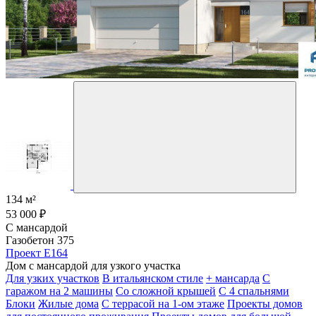
134 м²
53 000 ₽
С мансардой
Газобетон 375
Проект E164
Дом с мансардой для узкого участка
Для узких участков
В итальянском стиле
+ мансарда
С
гаражом на 2 машины
Со сложной крышей
С 4 спальнями
Блоки
Жилые дома
С террасой на 1-ом этаже
Проекты домов