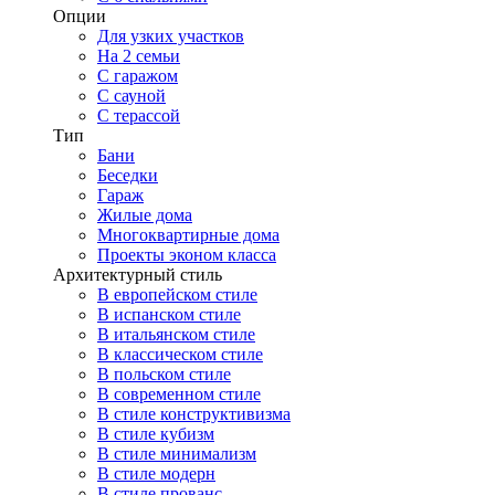
Опции
Для узких участков
На 2 семьи
С гаражом
С сауной
С терассой
Тип
Бани
Беседки
Гараж
Жилые дома
Многоквартирные дома
Проекты эконом класса
Архитектурный стиль
В европейском стиле
В испанском стиле
В итальянском стиле
В классическом стиле
В польском стиле
В современном стиле
В стиле конструктивизма
В стиле кубизм
В стиле минимализм
В стиле модерн
В стиле прованс