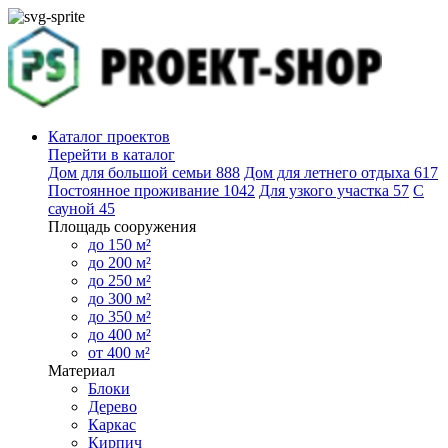
Каталог проектов
Перейти в каталог
Дом для большой семьи
888
Дом для летнего отдыха
617
Постоянное проживание
1042
Для узкого участка
57
С
сауной
45
Площадь сооружения
до 150 м²
до 200 м²
до 250 м²
до 300 м²
до 350 м²
до 400 м²
от 400 м²
Материал
Блоки
Дерево
Каркас
Кирпич