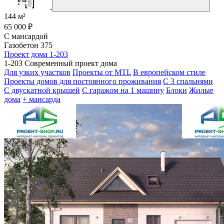
144 м²
65 000 ₽
С мансардой
Газобетон 375
Проект дома 1-203
1-203 Современный проект дома
Для узких участков
Проекты от MTL
В европейском стиле
Проекты домов для постоянного проживания
С 3 спальнями
С двускатной крышей
С гаражом на 1 машину
Блоки
Жилые
дома
+ мансарда