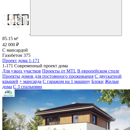
85.15 м²
42 000 ₽
С мансардой
Газобетон 375
Проект дома 1-171
1-171 Современный проект дома
Для узких участков
Проекты от MTL
В европейском стиле
Проекты домов для постоянного проживания
С двускатной
крышей
+ мансарда
С гаражом на 1 машину
Блоки
Жилые
дома
С 3 спальнями