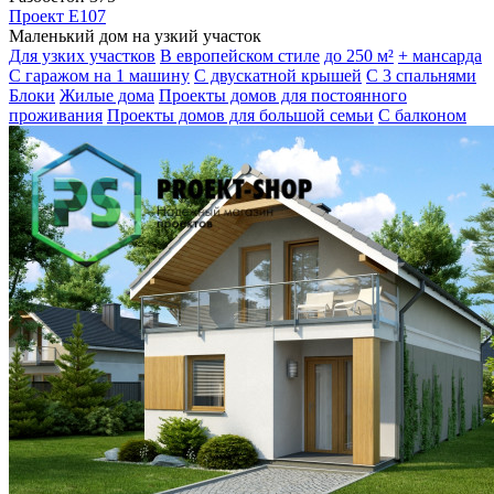
Проект E107
Маленький дом на узкий участок
Для узких участков
В европейском стиле
до 250 м²
+ мансарда
С гаражом на 1 машину
С двускатной крышей
С 3 спальнями
Блоки
Жилые дома
Проекты домов для постоянного
проживания
Проекты домов для большой семьи
С балконом