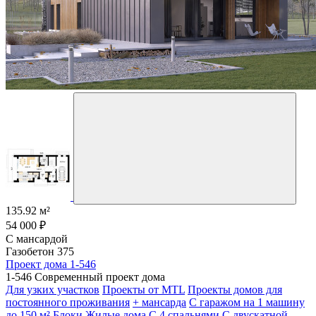
135.92 м²
54 000 ₽
С мансардой
Газобетон 375
Проект дома 1-546
1-546 Современный проект дома
Для узких участков
Проекты от MTL
Проекты домов для
постоянного проживания
+ мансарда
С гаражом на 1 машину
до 150 м²
Блоки
Жилые дома
С 4 спальнями
С двускатной