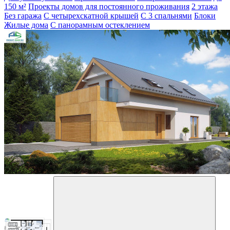
150 м²
Проекты домов для постоянного проживания
2 этажа
Без гаража
С четырехскатной крышей
С 3 спальнями
Блоки
Жилые дома
С панорамным остеклением