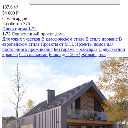
137.6 м²
54 000 ₽
С мансардой
Газобетон 375
Проект дома 1-72
1-72 Современный проект дома
Для узких участков
В классическом стиле
В стиле прованс
В
европейском стиле
Проекты от MTL
Проекты домов для
постоянного проживания
Без гаража
+ мансарда
С двускатной
крышей
С 4 спальнями
Блоки
до 150 м²
Жилые дома