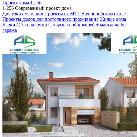
Проект дома 1-256
1-256 Современный проект дома
Для узких участков
Проекты от MTL
В европейском стиле
Проекты домов для постоянного проживания
Жилые дома
Блоки
С 3 спальнями
С двускатной крышей
+ мансарда
Без
гаража