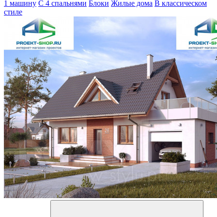
1 машину
С 4 спальнями
Блоки
Жилые дома
В классическом
стиле