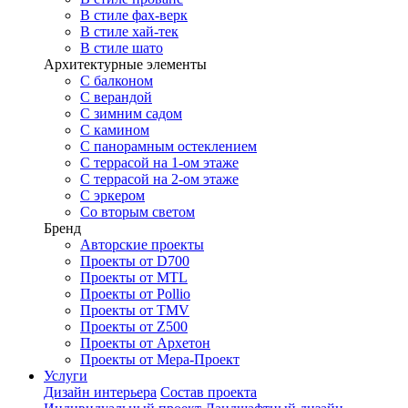
В стиле фах-верк
В стиле хай-тек
В стиле шато
Архитектурные элементы
С балконом
С верандой
С зимним садом
С камином
С панорамным остеклением
С террасой на 1-ом этаже
С террасой на 2-ом этаже
С эркером
Со вторым светом
Бренд
Авторские проекты
Проекты от D700
Проекты от MTL
Проекты от Pollio
Проекты от TMV
Проекты от Z500
Проекты от Архетон
Проекты от Мера-Проект
Услуги
Дизайн интерьера
Состав проекта