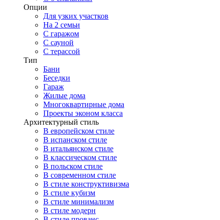
Опции
Для узких участков
На 2 семьи
С гаражом
С сауной
С терассой
Тип
Бани
Беседки
Гараж
Жилые дома
Многоквартирные дома
Проекты эконом класса
Архитектурный стиль
В европейском стиле
В испанском стиле
В итальянском стиле
В классическом стиле
В польском стиле
В современном стиле
В стиле конструктивизма
В стиле кубизм
В стиле минимализм
В стиле модерн
В стиле прованс