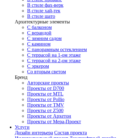
В стиле фах-верк
В стиле хай-тек
В стиле шато
Архитектурные элементы
С балконом
С верандой
С зимним садом
С камином
С панорамным остеклением
С террасой на 1-ом этаже
С террасой на 2-ом этаже
С эркером
Со вторым светом
Бренд
Авторские проекты
Проекты от D700
Проекты от MTL
Проекты от Pollio
Проекты от TMV
Проекты от Z500
Проекты от Архетон
Проекты от Мера-Проект
Услуги
Дизайн интерьера
Состав проекта