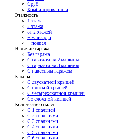
Сруб
Комбинированный
Этажность
1 этаж
2 этажа
от 2 этажей
+ мансарда
+ подвал
Наличие гаража
Без гаража
С гаражом на 2 машины
С гаражом на 3 машины
С навесным гаражом
Крыша
С двускатной крышей
С плоской крышей
С четырехскатной крышей
Со сложной крышей
Количество спален
С 1 спальней
С 2 спальнями
С 3 спальнями
С 4 спальнями
С 5 спальнями
С 6 спальнями