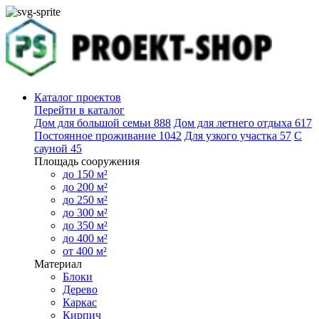
Каталог проектов
Перейти в каталог
Дом для большой семьи
888
Дом для летнего отдыха
617
Постоянное проживание
1042
Для узкого участка
57
С
сауной
45
Площадь сооружения
до 150 м²
до 200 м²
до 250 м²
до 300 м²
до 350 м²
до 400 м²
от 400 м²
Материал
Блоки
Дерево
Каркас
Кирпич