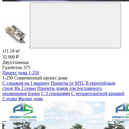
111.18 м²
32 000 ₽
Двухэтажные
Газобетон 375
Проект дома 1-250
1-250 Современный проект дома
С гаражом на 1 машину
Проекты от MTL
В европейском
стиле
На 2 семьи
Проекты домов для постоянного
проживания
Блоки
С 3 спальнями
С четырехскатной крышей
2 этажа
Жилые дома