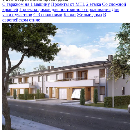
С гаражом на 1 машину
Проекты от MTL
2 этажа
Со сложной
крышей
Проекты домов для постоянного проживания
Для
узких участков
С 3 спальнями
Блоки
Жилые дома
В
европейском стиле