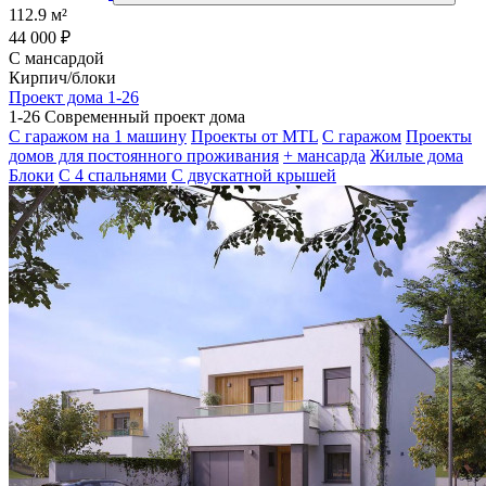
112.9 м²
44 000 ₽
С мансардой
Кирпич/блоки
Проект дома 1-26
1-26 Современный проект дома
С гаражом на 1 машину
Проекты от MTL
С гаражом
Проекты
домов для постоянного проживания
+ мансарда
Жилые дома
Блоки
С 4 спальнями
С двускатной крышей