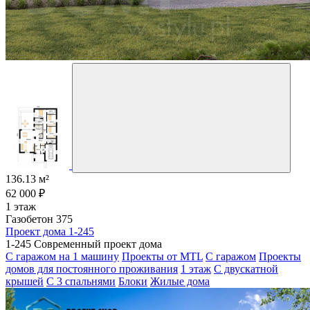
136.13 м²
62 000 ₽
1 этаж
Газобетон 375
Проект дома 1-245
1-245 Современный проект дома
С гаражом на 1 машину
Проекты от MTL
С гаражом
Проекты
домов для постоянного проживания
1 этаж
С двускатной
крышей
С 3 спальнями
Блоки
Жилые дома