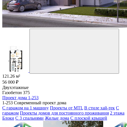
121.26 м²
56 000 ₽
Двухэтажные
Газобетон 375
Проект дома 1-253
1-253 Современный проект дома
С гаражом на 1 машину
Проекты от MTL
В стиле хай-тек
С
гаражом
Проекты домов для постоянного проживания
2 этажа
Блоки
С 3 спальнями
Жилые дома
С плоской крышей