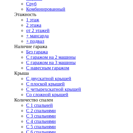
Сруб
Комбинированный
Этажность
1 этаж
2 этажа
от 2 этажей
+ мансарда
+ подвал
Наличие гаража
Без гаража
С гаражом на 2 машины
С гаражом на 3 машины
С навесным гаражом
Крыша
С двускатной крышей
С плоской крышей
С четырехскатной крышей
Со сложной крышей
Количество спален
С 1 спальней
С 2 спальнями
С 3 спальнями
С 4 спальнями
С 5 спальнями
С 6 спальнями