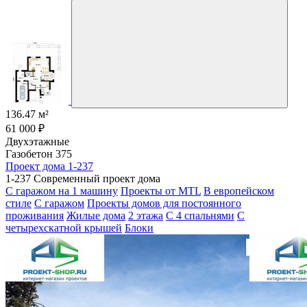
136.47 м²
61 000 ₽
Двухэтажные
Газобетон 375
Проект дома 1-237
1-237 Современный проект дома
С гаражом на 1 машину
Проекты от MTL
В европейском
стиле
С гаражом
Проекты домов для постоянного
проживания
Жилые дома
2 этажа
С 4 спальнями
С
четырехскатной крышей
Блоки