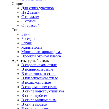
Опции
Для узких участков
На 2 семьи
С гаражом
С сауной
С терассой
Тип
Бани
Беседки
Гараж
Жилые дома
Многоквартирные дома
Проекты эконом класса
Архитектурный стиль
В европейском стиле
В испанском стиле
В итальянском стиле
В классическом стиле
В польском стиле
В современном стиле
В стиле конструктивизма
В стиле кубизм
В стиле минимализм
В стиле модерн
В стиле прованс