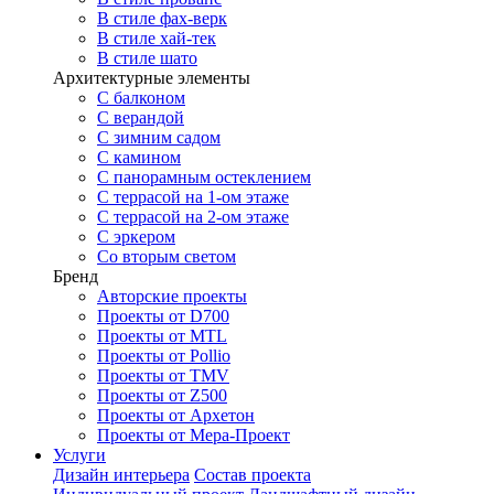
В стиле фах-верк
В стиле хай-тек
В стиле шато
Архитектурные элементы
С балконом
С верандой
С зимним садом
С камином
С панорамным остеклением
С террасой на 1-ом этаже
С террасой на 2-ом этаже
С эркером
Со вторым светом
Бренд
Авторские проекты
Проекты от D700
Проекты от MTL
Проекты от Pollio
Проекты от TMV
Проекты от Z500
Проекты от Архетон
Проекты от Мера-Проект
Услуги
Дизайн интерьера
Состав проекта