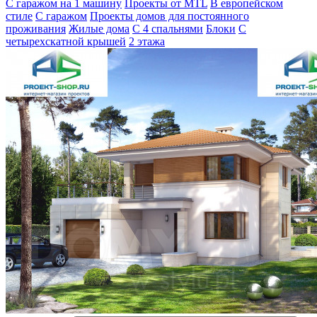
С гаражом на 1 машину
Проекты от MTL
В европейском
стиле
С гаражом
Проекты домов для постоянного
проживания
Жилые дома
С 4 спальнями
Блоки
С
четырехскатной крышей
2 этажа