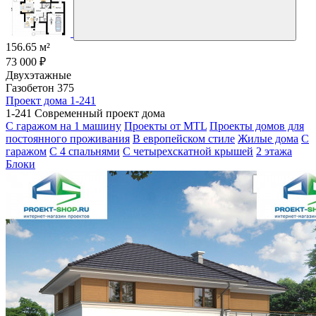
156.65 м²
73 000 ₽
Двухэтажные
Газобетон 375
Проект дома 1-241
1-241 Современный проект дома
С гаражом на 1 машину
Проекты от MTL
Проекты домов для
постоянного проживания
В европейском стиле
Жилые дома
С
гаражом
С 4 спальнями
С четырехскатной крышей
2 этажа
Блоки