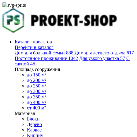
Каталог проектов
Перейти в каталог
Дом для большой семьи
888
Дом для летнего отдыха
617
Постоянное проживание
1042
Для узкого участка
57
С
сауной
45
Площадь сооружения
до 150 м²
до 200 м²
до 250 м²
до 300 м²
до 350 м²
до 400 м²
от 400 м²
Материал
Блоки
Дерево
Каркас
Кирпич