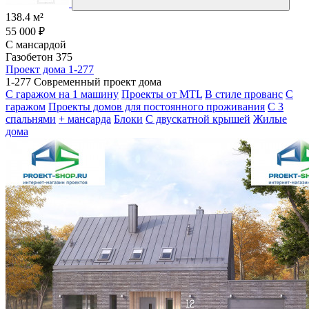
138.4 м²
55 000 ₽
С мансардой
Газобетон 375
Проект дома 1-277
1-277 Современный проект дома
С гаражом на 1 машину
Проекты от MTL
В стиле прованс
С
гаражом
Проекты домов для постоянного проживания
С 3
спальнями
+ мансарда
Блоки
С двускатной крышей
Жилые
дома