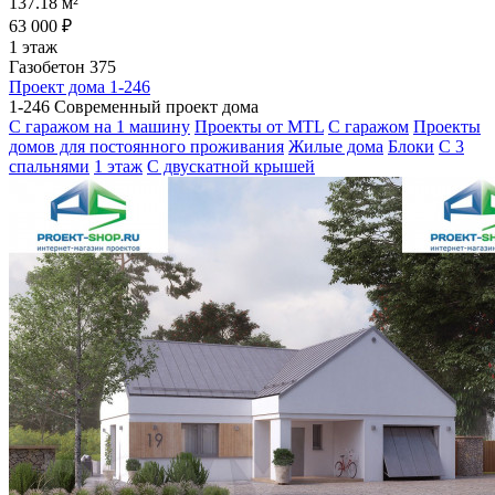
137.18 м²
63 000 ₽
1 этаж
Газобетон 375
Проект дома 1-246
1-246 Современный проект дома
С гаражом на 1 машину
Проекты от MTL
С гаражом
Проекты
домов для постоянного проживания
Жилые дома
Блоки
С 3
спальнями
1 этаж
С двускатной крышей