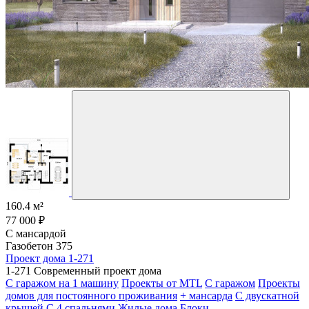
160.4 м²
77 000 ₽
С мансардой
Газобетон 375
Проект дома 1-271
1-271 Современный проект дома
С гаражом на 1 машину
Проекты от MTL
С гаражом
Проекты
домов для постоянного проживания
+ мансарда
С двускатной
крышей
С 4 спальнями
Жилые дома
Блоки