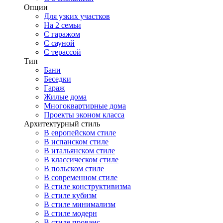
Опции
Для узких участков
На 2 семьи
С гаражом
С сауной
С терассой
Тип
Бани
Беседки
Гараж
Жилые дома
Многоквартирные дома
Проекты эконом класса
Архитектурный стиль
В европейском стиле
В испанском стиле
В итальянском стиле
В классическом стиле
В польском стиле
В современном стиле
В стиле конструктивизма
В стиле кубизм
В стиле минимализм
В стиле модерн
В стиле прованс