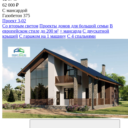
62 000 ₽
С мансардой
Газобетон 375
Проект 3-02
Со вторым светом
Проекты домов для большой семьи
В
европейском стиле
до 200 м²
+ мансарда
С двускатной
крышей
С гаражом на 1 машину
С 4 спальнями