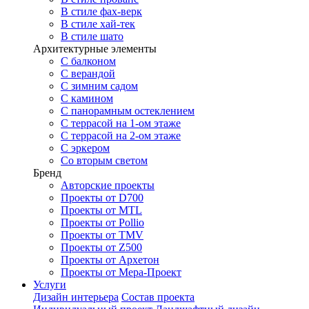
В стиле фах-верк
В стиле хай-тек
В стиле шато
Архитектурные элементы
С балконом
С верандой
С зимним садом
С камином
С панорамным остеклением
С террасой на 1-ом этаже
С террасой на 2-ом этаже
С эркером
Со вторым светом
Бренд
Авторские проекты
Проекты от D700
Проекты от MTL
Проекты от Pollio
Проекты от TMV
Проекты от Z500
Проекты от Архетон
Проекты от Мера-Проект
Услуги
Дизайн интерьера
Состав проекта