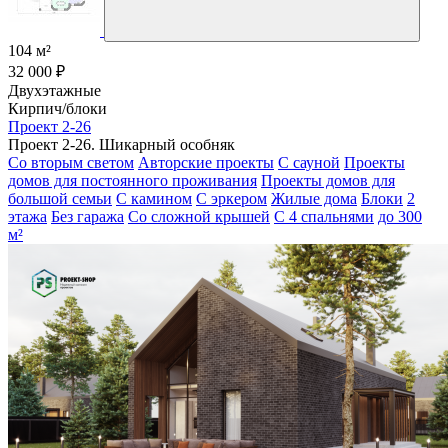
104 м²
32 000 ₽
Двухэтажные
Кирпич/блоки
Проект 2-26
Проект 2-26. Шикарный особняк
Со вторым светом
Авторские проекты
С сауной
Проекты
домов для постоянного проживания
Проекты домов для
большой семьи
С камином
С эркером
Жилые дома
Блоки
2
этажа
Без гаража
Со сложной крышей
С 4 спальнями
до 300
м²