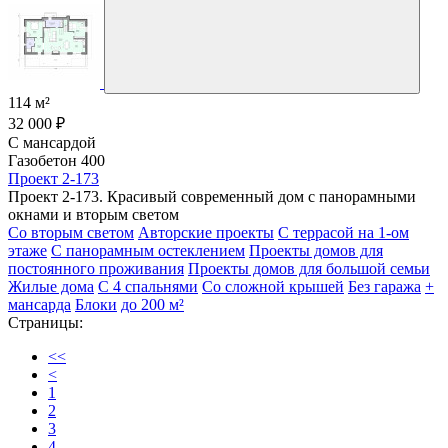
114 м²
32 000 ₽
С мансардой
Газобетон 400
Проект 2-173
Проект 2-173. Красивый современный дом с панорамными
окнами и вторым светом
Со вторым светом
Авторские проекты
С террасой на 1-ом
этаже
С панорамным остеклением
Проекты домов для
постоянного проживания
Проекты домов для большой семьи
Жилые дома
С 4 спальнями
Со сложной крышей
Без гаража
+
мансарда
Блоки
до 200 м²
Страницы:
<<
<
1
2
3
4