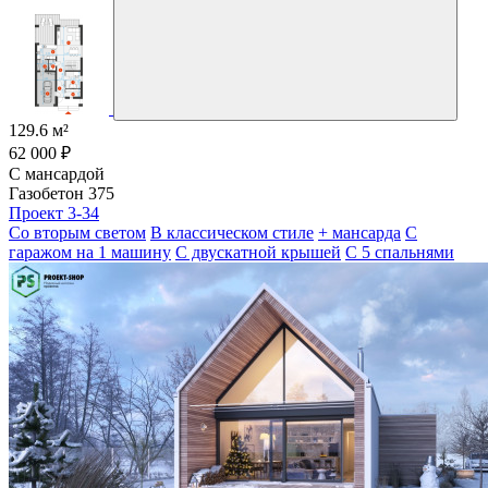
129.6 м²
62 000 ₽
С мансардой
Газобетон 375
Проект 3-34
Со вторым светом
В классическом стиле
+ мансарда
С
гаражом на 1 машину
С двускатной крышей
С 5 спальнями