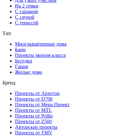
Для узких участков
На 2 семьи
С гаражом
С сауной
С терассой
Тип
Многоквартирные дома
Бани
Проекты эконом класса
Беседки
Гараж
Жилые дома
Бренд
Проекты от Архетон
Проекты от D700
Проекты от Мера-Проект
Проекты от MTL
Проекты от Pollio
Проекты от Z500
Авторские проекты
Проекты от TMV