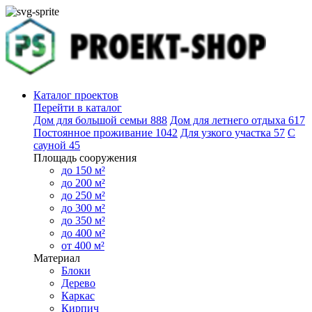
Каталог проектов
Перейти в каталог
Дом для большой семьи
888
Дом для летнего отдыха
617
Постоянное проживание
1042
Для узкого участка
57
С
сауной
45
Площадь сооружения
до 150 м²
до 200 м²
до 250 м²
до 300 м²
до 350 м²
до 400 м²
от 400 м²
Материал
Блоки
Дерево
Каркас
Кирпич