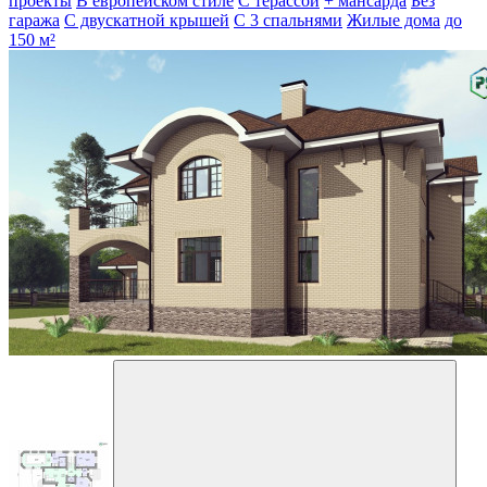
проекты
В европейском стиле
С терассой
+ мансарда
Без
гаража
С двускатной крышей
С 3 спальнями
Жилые дома
до
150 м²