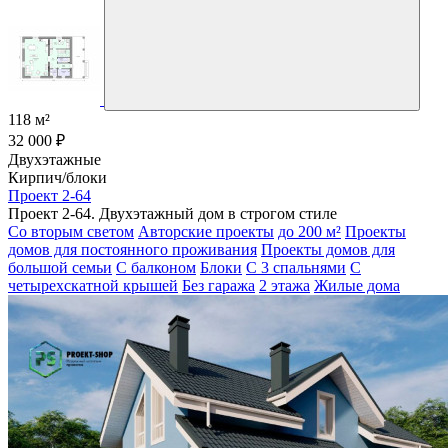
118 м²
32 000 ₽
Двухэтажные
Кирпич/блоки
Проект 2-64
Проект 2-64. Двухэтажный дом в строгом стиле
Со вторым светом
Авторские проекты
до 200 м²
Проекты
домов для постоянного проживания
Проекты домов для
большой семьи
С балконом
Блоки
С 3 спальнями
С
четырехскатной крышей
Без гаража
2 этажа
Жилые дома