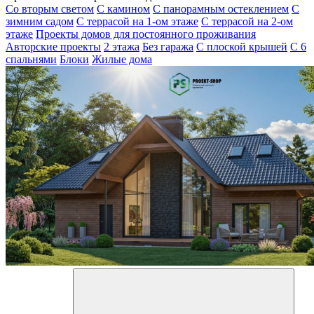
Со вторым светом
С камином
С панорамным остеклением
С
зимним садом
С террасой на 1-ом этаже
С террасой на 2-ом
этаже
Проекты домов для постоянного проживания
Авторские проекты
2 этажа
Без гаража
С плоской крышей
С 6
спальнями
Блоки
Жилые дома