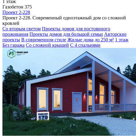
1 этаж
Газобетон 375
Проект 2-228
Проект 2-228. Современный одноэтажный дом со сложной
кровлей
Со вторым светом
Проекты домов для постоянного
проживания
Проекты домов для большой семьи
Авторские
проекты
В современном стиле
Жилые дома
до 250 м²
1 этаж
Без гаража
Со сложной крышей
С 4 спальнями