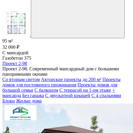
95 м²
32 000 ₽
С мансардой
Газобетон 375
Проект 2-98
Проект 2-98. Современный мансардный дом с большими
панорамными окнами
Со вторым светом
Авторские проекты
до 200 м²
Проекты
домов для постоянного проживания
Проекты домов для
большой семьи
С балконом
С террасой на 1-ом этаже
+
мансарда
Без гаража
С двускатной крышей
С 4 спальнями
Блоки
Жилые дома