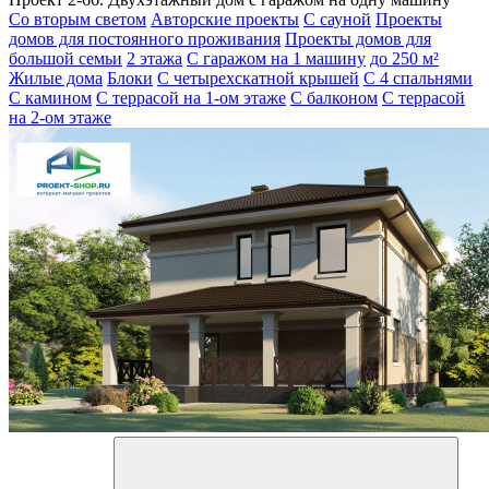
Со вторым светом
Авторские проекты
С сауной
Проекты
домов для постоянного проживания
Проекты домов для
большой семьи
2 этажа
С гаражом на 1 машину
до 250 м²
Жилые дома
Блоки
С четырехскатной крышей
С 4 спальнями
С камином
С террасой на 1-ом этаже
С балконом
С террасой
на 2-ом этаже