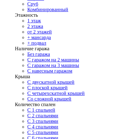
Сруб
Комбинированный
Этажность
1 этаж
2 этажа
от 2 этажей
+ мансарда
+ подвал
Наличие гаража
Без гаража
С гаражом на 2 машины
С гаражом на 3 машины
С навесным гаражом
Крыша
С двускатной крышей
С плоской крышей
С четырехскатной крышей
Со сложной крышей
Количество спален
С 1 спальней
С 2 спальнями
С 3 спальнями
С 4 спальнями
С 5 спальнями
С 6 спальнями