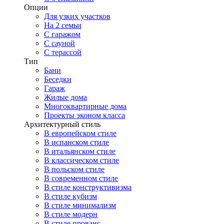
Опции
Для узких участков
На 2 семьи
С гаражом
С сауной
С терассой
Тип
Бани
Беседки
Гараж
Жилые дома
Многоквартирные дома
Проекты эконом класса
Архитектурный стиль
В европейском стиле
В испанском стиле
В итальянском стиле
В классическом стиле
В польском стиле
В современном стиле
В стиле конструктивизма
В стиле кубизм
В стиле минимализм
В стиле модерн
В стиле прованс