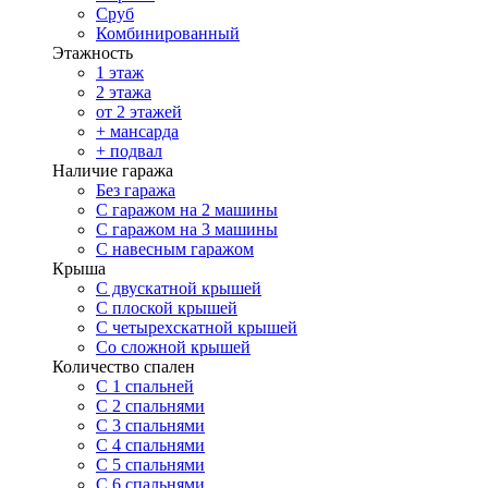
Сруб
Комбинированный
Этажность
1 этаж
2 этажа
от 2 этажей
+ мансарда
+ подвал
Наличие гаража
Без гаража
С гаражом на 2 машины
С гаражом на 3 машины
С навесным гаражом
Крыша
С двускатной крышей
С плоской крышей
С четырехскатной крышей
Со сложной крышей
Количество спален
С 1 спальней
С 2 спальнями
С 3 спальнями
С 4 спальнями
С 5 спальнями
С 6 спальнями