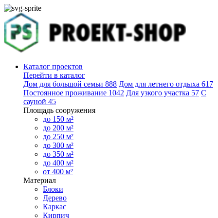
Каталог проектов
Перейти в каталог
Дом для большой семьи
888
Дом для летнего отдыха
617
Постоянное проживание
1042
Для узкого участка
57
С
сауной
45
Площадь сооружения
до 150 м²
до 200 м²
до 250 м²
до 300 м²
до 350 м²
до 400 м²
от 400 м²
Материал
Блоки
Дерево
Каркас
Кирпич