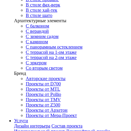
В стиле фах-верк
В стиле хай-тек
В стиле шато
Архитектурные элементы
С балконом
С верандой
С зимним садом
С камином
С панорамным остеклением
С террасой на 1-ом этаже
С террасой на 2-ом этаже
С эркером
Со вторым светом
Бренд
Авторские проекты
Проекты от D700
Проекты от MTL
Проекты от Pollio
Проекты от TMV
Проекты от Z500
Проекты от Архетон
Проекты от Мера-Проект
Услуги
Дизайн интерьера
Состав проекта