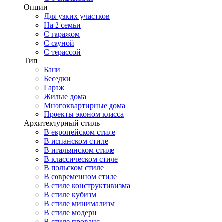
Опции
Для узких участков
На 2 семьи
С гаражом
С сауной
С терассой
Тип
Бани
Беседки
Гараж
Жилые дома
Многоквартирные дома
Проекты эконом класса
Архитектурный стиль
В европейском стиле
В испанском стиле
В итальянском стиле
В классическом стиле
В польском стиле
В современном стиле
В стиле конструктивизма
В стиле кубизм
В стиле минимализм
В стиле модерн
В стиле прованс