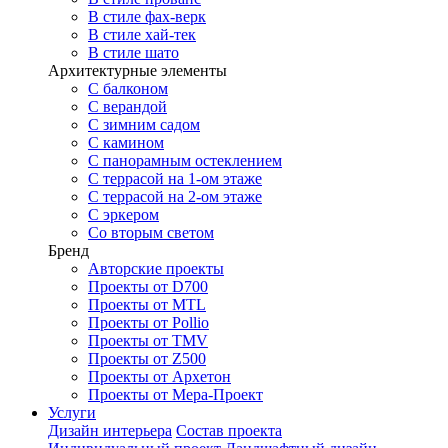
В стиле фах-верк
В стиле хай-тек
В стиле шато
Архитектурные элементы
С балконом
С верандой
С зимним садом
С камином
С панорамным остеклением
С террасой на 1-ом этаже
С террасой на 2-ом этаже
С эркером
Со вторым светом
Бренд
Авторские проекты
Проекты от D700
Проекты от MTL
Проекты от Pollio
Проекты от TMV
Проекты от Z500
Проекты от Архетон
Проекты от Мера-Проект
Услуги
Дизайн интерьера
Состав проекта