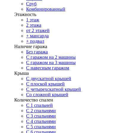
Сруб
Комбинированный
Этажность
1 этаж
2 этажа
от 2 этажей
+ мансарда
+ подвал
Наличие гаража
Без гаража
С гаражом на 2 машины
С гаражом на 3 машины
С навесным гаражом
Крыша
С двускатной крышей
С плоской крышей
С четырехскатной крышей
Со сложной крышей
Количество спален
С 1 спальней
С 2 спальнями
С 3 спальнями
С 4 спальнями
С 5 спальнями
С 6 спальнями