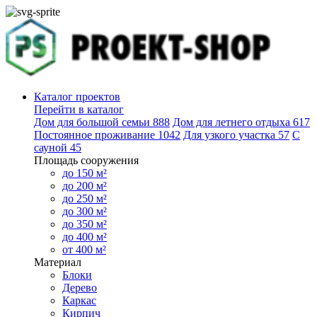
Каталог проектов
Перейти в каталог
Дом для большой семьи
888
Дом для летнего отдыха
617
Постоянное проживание
1042
Для узкого участка
57
С
сауной
45
Площадь сооружения
до 150 м²
до 200 м²
до 250 м²
до 300 м²
до 350 м²
до 400 м²
от 400 м²
Материал
Блоки
Дерево
Каркас
Кирпич