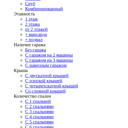
Сруб
Комбинированный
Этажность
1 этаж
2 этажа
от 2 этажей
+ мансарда
+ подвал
Наличие гаража
Без гаража
С гаражом на 2 машины
С гаражом на 3 машины
С навесным гаражом
Крыша
С двускатной крышей
С плоской крышей
С четырехскатной крышей
Со сложной крышей
Количество спален
С 1 спальней
С 2 спальнями
С 3 спальнями
С 4 спальнями
С 5 спальнями
С 6 спальнями