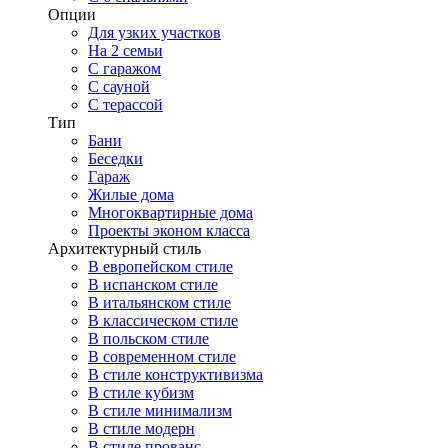
Опции
Для узких участков
На 2 семьи
С гаражом
С сауной
С терассой
Тип
Бани
Беседки
Гараж
Жилые дома
Многоквартирные дома
Проекты эконом класса
Архитектурный стиль
В европейском стиле
В испанском стиле
В итальянском стиле
В классическом стиле
В польском стиле
В современном стиле
В стиле конструктивизма
В стиле кубизм
В стиле минимализм
В стиле модерн
В стиле прованс