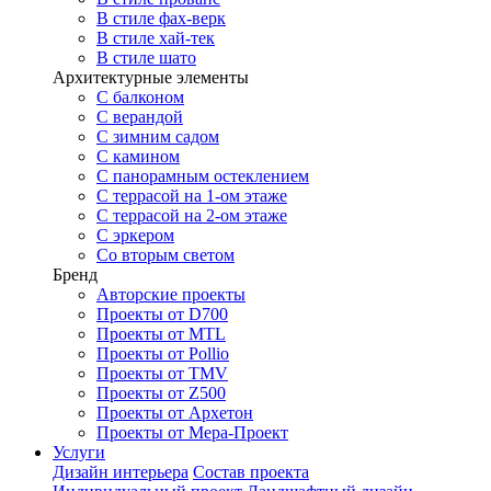
В стиле фах-верк
В стиле хай-тек
В стиле шато
Архитектурные элементы
С балконом
С верандой
С зимним садом
С камином
С панорамным остеклением
С террасой на 1-ом этаже
С террасой на 2-ом этаже
С эркером
Со вторым светом
Бренд
Авторские проекты
Проекты от D700
Проекты от MTL
Проекты от Pollio
Проекты от TMV
Проекты от Z500
Проекты от Архетон
Проекты от Мера-Проект
Услуги
Дизайн интерьера
Состав проекта