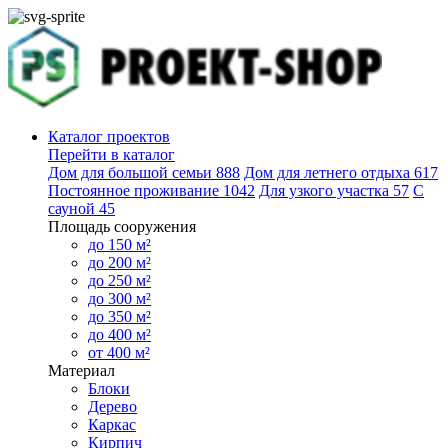
Каталог проектов
Перейти в каталог
Дом для большой семьи
888
Дом для летнего отдыха
617
Постоянное проживание
1042
Для узкого участка
57
С
сауной
45
Площадь сооружения
до 150 м²
до 200 м²
до 250 м²
до 300 м²
до 350 м²
до 400 м²
от 400 м²
Материал
Блоки
Дерево
Каркас
Кирпич