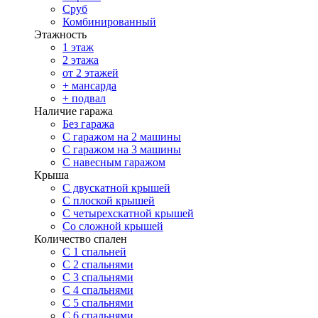
Сруб
Комбинированный
Этажность
1 этаж
2 этажа
от 2 этажей
+ мансарда
+ подвал
Наличие гаража
Без гаража
С гаражом на 2 машины
С гаражом на 3 машины
С навесным гаражом
Крыша
С двускатной крышей
С плоской крышей
С четырехскатной крышей
Со сложной крышей
Количество спален
С 1 спальней
С 2 спальнями
С 3 спальнями
С 4 спальнями
С 5 спальнями
С 6 спальнями