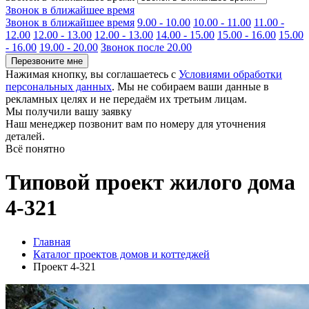
Звонок в ближайшее время
Звонок в ближайшее время
9.00 - 10.00
10.00 - 11.00
11.00 -
12.00
12.00 - 13.00
12.00 - 13.00
14.00 - 15.00
15.00 - 16.00
15.00
- 16.00
19.00 - 20.00
Звонок после 20.00
Перезвоните мне
Нажимая кнопку, вы соглашаетесь с
Условиями обработки
персональных данных
. Мы не собираем ваши данные в
рекламных целях и не передаём их третьим лицам.
Мы получили вашу заявку
Наш менеджер позвонит вам по номеру
для уточнения
деталей.
Всё понятно
Типовой проект жилого дома
4-321
Главная
Каталог проектов домов и коттеджей
Проект 4-321