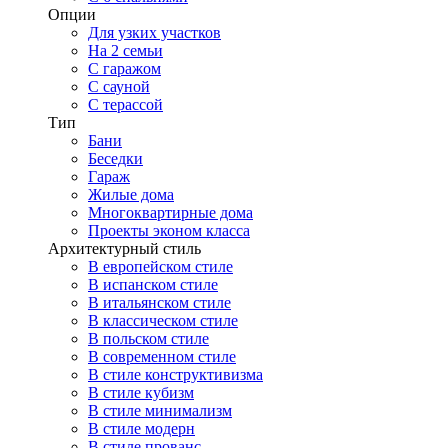
Опции
Для узких участков
На 2 семьи
С гаражом
С сауной
С терассой
Тип
Бани
Беседки
Гараж
Жилые дома
Многоквартирные дома
Проекты эконом класса
Архитектурный стиль
В европейском стиле
В испанском стиле
В итальянском стиле
В классическом стиле
В польском стиле
В современном стиле
В стиле конструктивизма
В стиле кубизм
В стиле минимализм
В стиле модерн
В стиле прованс