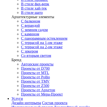
В стиле фах-верк
В стиле хай-тек
В стиле шато
Архитектурные элементы
С балконом
С верандой
С зимним садом
С камином
С панорамным остеклением
С террасой на 1-ом этаже
С террасой на 2-ом этаже
С эркером
Со вторым светом
Бренд
Авторские проекты
Проекты от D700
Проекты от MTL
Проекты от Pollio
Проекты от TMV
Проекты от Z500
Проекты от Архетон
Проекты от Мера-Проект
Услуги
Дизайн интерьера
Состав проекта