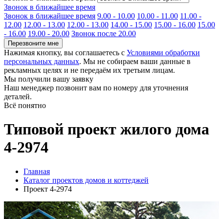
Звонок в ближайшее время
Звонок в ближайшее время
9.00 - 10.00
10.00 - 11.00
11.00 -
12.00
12.00 - 13.00
12.00 - 13.00
14.00 - 15.00
15.00 - 16.00
15.00
- 16.00
19.00 - 20.00
Звонок после 20.00
Перезвоните мне
Нажимая кнопку, вы соглашаетесь с
Условиями обработки
персональных данных
. Мы не собираем ваши данные в
рекламных целях и не передаём их третьим лицам.
Мы получили вашу заявку
Наш менеджер позвонит вам по номеру
для уточнения
деталей.
Всё понятно
Типовой проект жилого дома
4-2974
Главная
Каталог проектов домов и коттеджей
Проект 4-2974