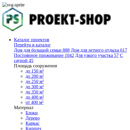
Каталог проектов
Перейти в каталог
Дом для большой семьи
888
Дом для летнего отдыха
617
Постоянное проживание
1042
Для узкого участка
57
С
сауной
45
Площадь сооружения
до 150 м²
до 200 м²
до 250 м²
до 300 м²
до 350 м²
до 400 м²
от 400 м²
Материал
Блоки
Дерево
Каркас
Кирпич