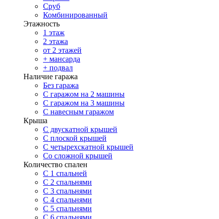
Сруб
Комбинированный
Этажность
1 этаж
2 этажа
от 2 этажей
+ мансарда
+ подвал
Наличие гаража
Без гаража
С гаражом на 2 машины
С гаражом на 3 машины
С навесным гаражом
Крыша
С двускатной крышей
С плоской крышей
С четырехскатной крышей
Со сложной крышей
Количество спален
С 1 спальней
С 2 спальнями
С 3 спальнями
С 4 спальнями
С 5 спальнями
С 6 спальнями