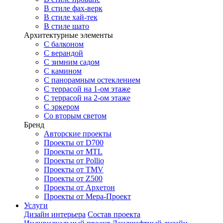
В стиле фах-верк
В стиле хай-тек
В стиле шато
Архитектурные элементы
С балконом
С верандой
С зимним садом
С камином
С панорамным остеклением
С террасой на 1-ом этаже
С террасой на 2-ом этаже
С эркером
Со вторым светом
Бренд
Авторские проекты
Проекты от D700
Проекты от MTL
Проекты от Pollio
Проекты от TMV
Проекты от Z500
Проекты от Архетон
Проекты от Мера-Проект
Услуги
Дизайн интерьера
Состав проекта