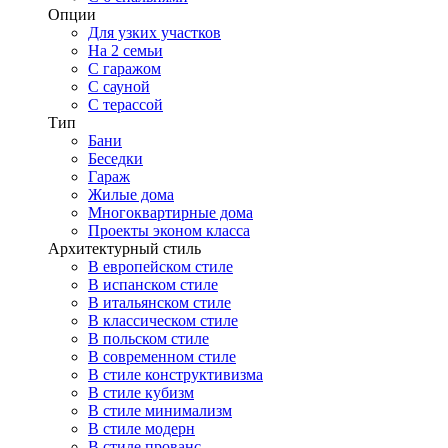
Опции
Для узких участков
На 2 семьи
С гаражом
С сауной
С терассой
Тип
Бани
Беседки
Гараж
Жилые дома
Многоквартирные дома
Проекты эконом класса
Архитектурный стиль
В европейском стиле
В испанском стиле
В итальянском стиле
В классическом стиле
В польском стиле
В современном стиле
В стиле конструктивизма
В стиле кубизм
В стиле минимализм
В стиле модерн
В стиле прованс