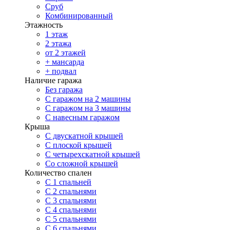
Сруб
Комбинированный
Этажность
1 этаж
2 этажа
от 2 этажей
+ мансарда
+ подвал
Наличие гаража
Без гаража
С гаражом на 2 машины
С гаражом на 3 машины
С навесным гаражом
Крыша
С двускатной крышей
С плоской крышей
С четырехскатной крышей
Со сложной крышей
Количество спален
С 1 спальней
С 2 спальнями
С 3 спальнями
С 4 спальнями
С 5 спальнями
С 6 спальнями