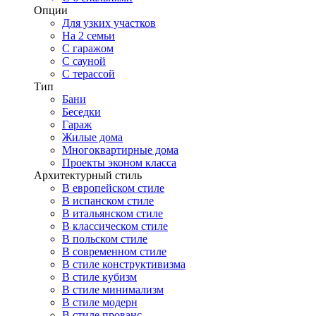
Опции
Для узких участков
На 2 семьи
С гаражом
С сауной
С терассой
Тип
Бани
Беседки
Гараж
Жилые дома
Многоквартирные дома
Проекты эконом класса
Архитектурный стиль
В европейском стиле
В испанском стиле
В итальянском стиле
В классическом стиле
В польском стиле
В современном стиле
В стиле конструктивизма
В стиле кубизм
В стиле минимализм
В стиле модерн
В стиле прованс