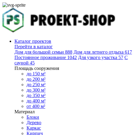
Каталог проектов
Перейти в каталог
Дом для большой семьи
888
Дом для летнего отдыха
617
Постоянное проживание
1042
Для узкого участка
57
С
сауной
45
Площадь сооружения
до 150 м²
до 200 м²
до 250 м²
до 300 м²
до 350 м²
до 400 м²
от 400 м²
Материал
Блоки
Дерево
Каркас
Кирпич