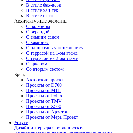
В стиле фах-верк
В стиле хай-тек
В стиле шато
Архитектурные элементы
С балконом
С верандой
С зимним садом
С камином
С панорамным остеклением
С террасой на 1-ом этаже
С террасой на 2-ом этаже
С эркером
Со вторым светом
Бренд
Авторские проекты
Проекты от D700
Проекты от MTL
Проекты от Pollio
Проекты от TMV
Проекты от Z500
Проекты от Архетон
Проекты от Мера-Проект
Услуги
Дизайн интерьера
Состав проекта