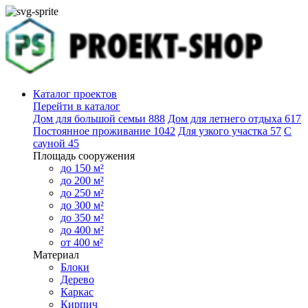
Каталог проектов
Перейти в каталог
Дом для большой семьи
888
Дом для летнего отдыха
617
Постоянное проживание
1042
Для узкого участка
57
С
сауной
45
Площадь сооружения
до 150 м²
до 200 м²
до 250 м²
до 300 м²
до 350 м²
до 400 м²
от 400 м²
Материал
Блоки
Дерево
Каркас
Кирпич