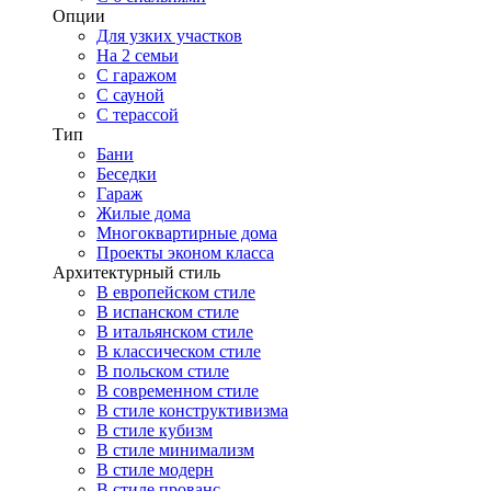
Опции
Для узких участков
На 2 семьи
С гаражом
С сауной
С терассой
Тип
Бани
Беседки
Гараж
Жилые дома
Многоквартирные дома
Проекты эконом класса
Архитектурный стиль
В европейском стиле
В испанском стиле
В итальянском стиле
В классическом стиле
В польском стиле
В современном стиле
В стиле конструктивизма
В стиле кубизм
В стиле минимализм
В стиле модерн
В стиле прованс