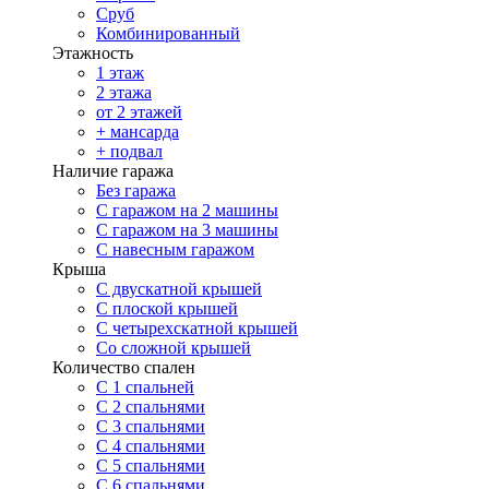
Сруб
Комбинированный
Этажность
1 этаж
2 этажа
от 2 этажей
+ мансарда
+ подвал
Наличие гаража
Без гаража
С гаражом на 2 машины
С гаражом на 3 машины
С навесным гаражом
Крыша
С двускатной крышей
С плоской крышей
С четырехскатной крышей
Со сложной крышей
Количество спален
С 1 спальней
С 2 спальнями
С 3 спальнями
С 4 спальнями
С 5 спальнями
С 6 спальнями