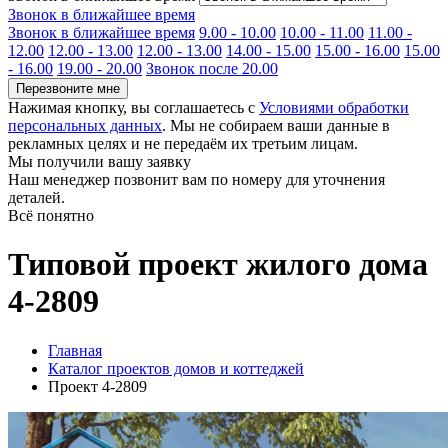
Звонок в ближайшее время
Звонок в ближайшее время
9.00 - 10.00
10.00 - 11.00
11.00 -
12.00
12.00 - 13.00
12.00 - 13.00
14.00 - 15.00
15.00 - 16.00
15.00
- 16.00
19.00 - 20.00
Звонок после 20.00
Перезвоните мне
Нажимая кнопку, вы соглашаетесь с
Условиями обработки
персональных данных
. Мы не собираем ваши данные в
рекламных целях и не передаём их третьим лицам.
Мы получили вашу заявку
Наш менеджер позвонит вам по номеру
для уточнения
деталей.
Всё понятно
Типовой проект жилого дома
4-2809
Главная
Каталог проектов домов и коттеджей
Проект 4-2809