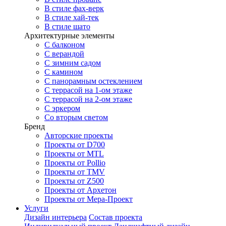
В стиле фах-верк
В стиле хай-тек
В стиле шато
Архитектурные элементы
С балконом
С верандой
С зимним садом
С камином
С панорамным остеклением
С террасой на 1-ом этаже
С террасой на 2-ом этаже
С эркером
Со вторым светом
Бренд
Авторские проекты
Проекты от D700
Проекты от MTL
Проекты от Pollio
Проекты от TMV
Проекты от Z500
Проекты от Архетон
Проекты от Мера-Проект
Услуги
Дизайн интерьера
Состав проекта