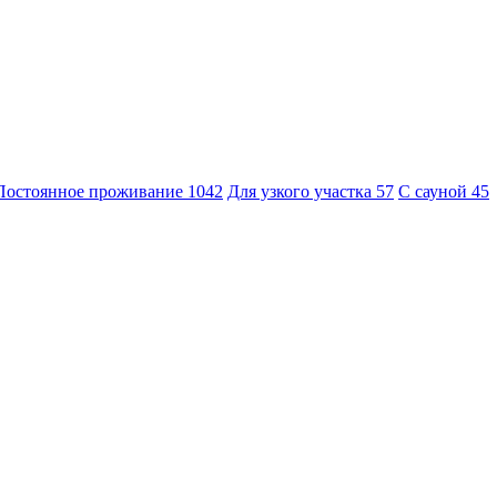
Постоянное проживание
1042
Для узкого участка
57
С сауной
45