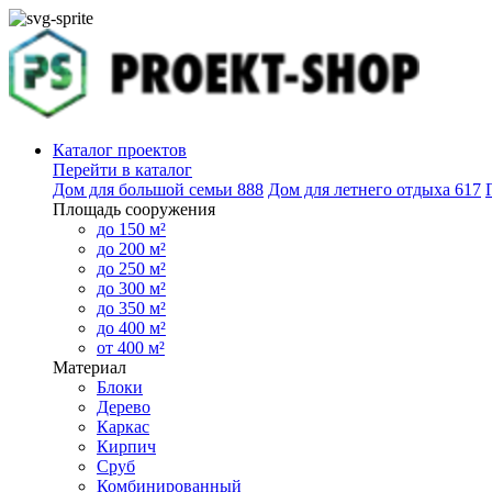
Каталог проектов
Перейти в каталог
Дом для большой семьи
888
Дом для летнего отдыха
617
Площадь сооружения
до 150 м²
до 200 м²
до 250 м²
до 300 м²
до 350 м²
до 400 м²
от 400 м²
Материал
Блоки
Дерево
Каркас
Кирпич
Сруб
Комбинированный