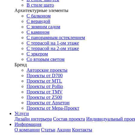
В стиле шато
Архитектурные элементы
С балконом
С верандой
С зимним садом
С камином
С панорамным остеклением
С террасой на 1-ом этаже
С террасой на 2-ом этаже
С эркером
Со вторым светом
Бренд
Авторские проекты
Проекты от D700
Проекты от MTL
Проекты от Pollio
Проекты от TMV
Проекты от Z500
Проекты от Архетон
Проекты от Мера-Проект
Услуги
Дизайн интерьера
Состав проекта
Индивидуальный прое
Информация
О компании
Статьи
Акции
Контакты