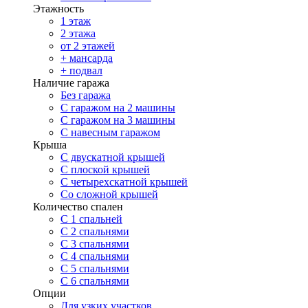
Этажность
1 этаж
2 этажа
от 2 этажей
+ мансарда
+ подвал
Наличие гаража
Без гаража
С гаражом на 2 машины
С гаражом на 3 машины
С навесным гаражом
Крыша
С двускатной крышей
С плоской крышей
С четырехскатной крышей
Со сложной крышей
Количество спален
С 1 спальней
С 2 спальнями
С 3 спальнями
С 4 спальнями
С 5 спальнями
С 6 спальнями
Опции
Для узких участков