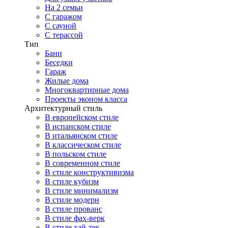
На 2 семьи
С гаражом
С сауной
С терассой
Тип
Бани
Беседки
Гараж
Жилые дома
Многоквартирные дома
Проекты эконом класса
Архитектурный стиль
В европейском стиле
В испанском стиле
В итальянском стиле
В классическом стиле
В польском стиле
В современном стиле
В стиле конструктивизма
В стиле кубизм
В стиле минимализм
В стиле модерн
В стиле прованс
В стиле фах-верк
В стиле хай-тек