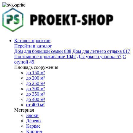
Каталог проектов
Перейти в каталог
Дом для большой семьи
888
Дом для летнего отдыха
617
Постоянное проживание
1042
Для узкого участка
57
С
сауной
45
Площадь сооружения
до 150 м²
до 200 м²
до 250 м²
до 300 м²
до 350 м²
до 400 м²
от 400 м²
Материал
Блоки
Дерево
Каркас
Кирпич