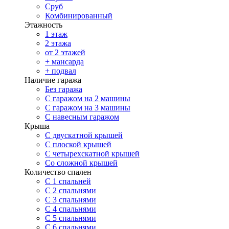
Сруб
Комбинированный
Этажность
1 этаж
2 этажа
от 2 этажей
+ мансарда
+ подвал
Наличие гаража
Без гаража
С гаражом на 2 машины
С гаражом на 3 машины
С навесным гаражом
Крыша
С двускатной крышей
С плоской крышей
С четырехскатной крышей
Со сложной крышей
Количество спален
С 1 спальней
С 2 спальнями
С 3 спальнями
С 4 спальнями
С 5 спальнями
С 6 спальнями